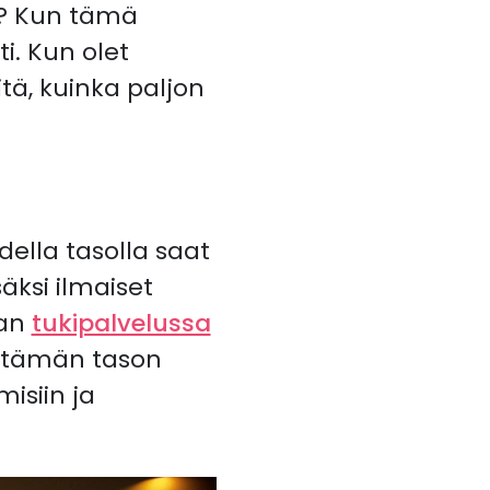
a? Kun tämä
i. Kun olet
itä, kuinka paljon
della tasolla saat
säksi ilmaiset
jan
tukipalvelussa
vä tämän tason
isiin ja