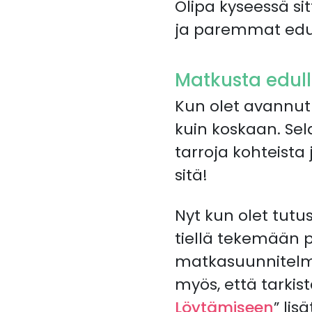
Olipa kyseessä s
ja paremmat edut
Matkusta edull
Kun olet avannut 
kuin koskaan. Sel
tarroja kohteista
sitä!
Nyt kun olet tutu
tiellä tekemään p
matkasuunnitelmil
myös, että tarkis
Löytämiseen
” lis