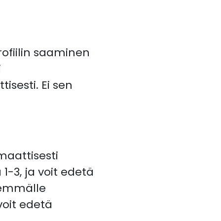
ofiilin saaminen
i
isesti. Ei sen
maattisesti
1-3, ja voit edetä
vemmälle
voit edetä