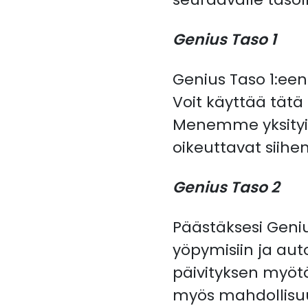
Genius Taso 1
Genius Taso 1:een
Voit käyttää tätä
Menemme yksityisk
oikeuttavat siihe
Genius Taso 2
Päästäksesi Geniu
yöpymisiin ja au
päivityksen myötä
myös mahdollisuu