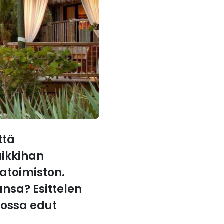
ttä
aikkihan
toimiston.
nsa? Esittelen
jossa edut