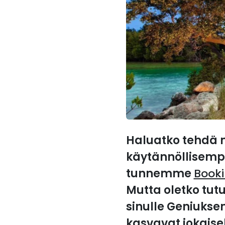
Haluatko tehdä 
käytännöllisempä
tunnemme
Book
Mutta oletko tut
sinulle Geniukse
kasvavat jokaise