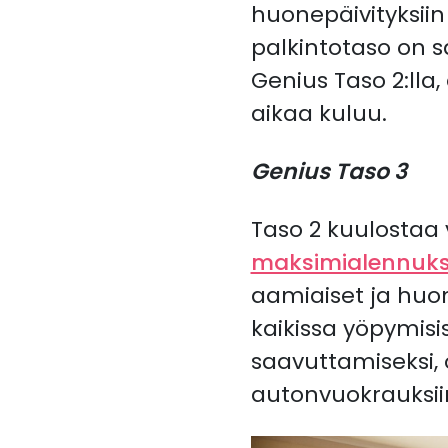
huonepäivityksiin
palkintotaso on s
Genius Taso 2:lla,
aikaa kuluu.
Genius Taso 3
Taso 2 kuulostaa 
maksimialennuk
aamiaiset ja huo
kaikissa yöpymisi
saavuttamiseksi, o
autonvuokrauksii