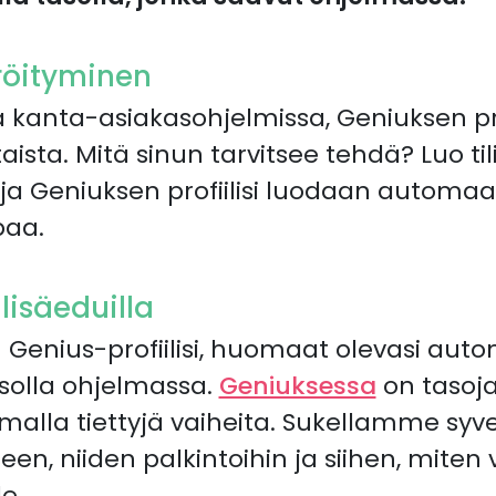
röityminen
a kanta-asiakasohjelmissa, Geniuksen pr
aista. Mitä sinun tarvitsee tehdä? Luo til
ja Geniuksen profiilisi luodaan automaatt
aa.
lisäeduilla
n Genius-profiilisi, huomaat olevasi auto
solla ohjelmassa.
Geniuksessa
on tasoja 
amalla tiettyjä vaiheita. Sukellamme sy
en, niiden palkintoihin ja siihen, miten 
e.