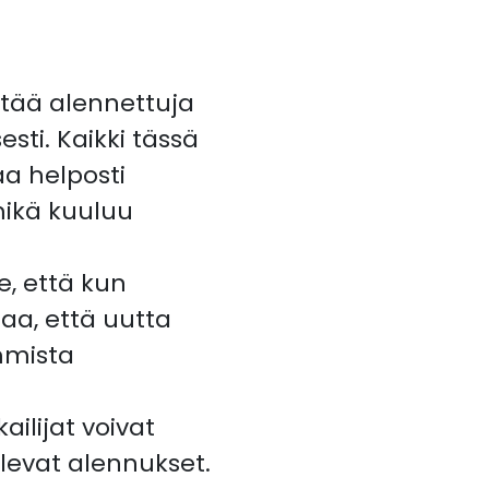
ltää alennettuja
ti. Kaikki tässä
a helposti
 mikä kuuluu
e, että kun
taa, että uutta
mmista
lijat voivat
olevat alennukset.