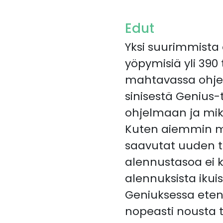
Edut
Yksi suurimmista 
yöpymisiä yli 390
mahtavassa ohjel
sinisestä Genius-t
ohjelmaan ja mikä
Kuten aiemmin mai
saavutat uuden ta
alennustasoa ei 
alennuksista ikuis
Geniuksessa eten
nopeasti nousta t