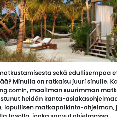
matkustamisesta sekä edullisempaa e
ä? Minulla on ratkaisu juuri sinulle. K
ing.comin
, maailman suurimman matka
ustunut heidän kanta-asiakasohjelmaa
n, lopullisen matkapalkinto-ohjelman, 
lla tasolla, jonka saavut ohjelmassa.