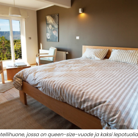
tellihuone, jossa on queen-size-vuode ja kaksi lepotuolia