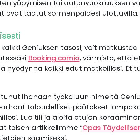
itten yöpymisen tai autonvuokrauksen v
 ovat taatut sormenpäidesi ulottuvilla.
isesti
kaikki Geniuksen tasosi, voit matkusta
atessasi
Booking.comia
, varmista, että 
 ja hyödynnä kaikki edut matkoillasi. Et
stunut ihanaan työkaluun nimeltä Genius
arhaat taloudelliset päätökset lompakol
lesi. Luo tili ja aloita etujen keräämine
tat toisen artikkelimme ”
Opas Täydellise
ätietojen saamiseksi.