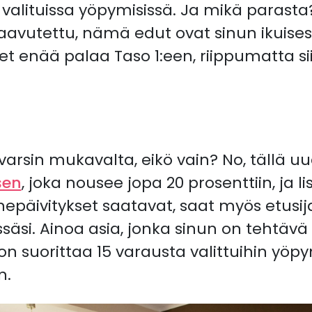
 valituissa yöpymisissä. Ja mikä parast
aavutettu, nämä edut ovat sinun ikuisest
 et enää palaa Taso 1:een, riippumatta si
varsin mukavalta, eikö vain? No, tällä uu
sen
, joka nousee jopa 20 prosenttiin, ja li
nepäivitykset saatavat, saat myös etusi
ssäsi. Ainoa asia, jonka sinun on tehtä
n suorittaa 15 varausta valittuihin yöpym
n.