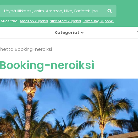
Suosittua:
Amazon kuponki
Nike Store kuponki
Samsung kuponki
Kategoriat
ihetta Booking-neroiksi
 Booking-neroiksi