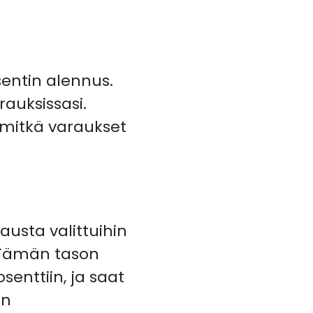
sentin alennus.
auksissasi.
 mitkä varaukset
austa valittuihin
 Tämän tason
enttiin, ja saat
in