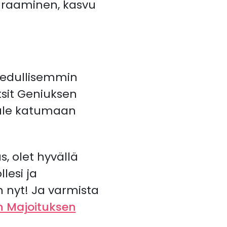
araaminen, kasvu
a edullisemmin
etsit Geniuksen
 tule katumaan
, olet hyvällä
lesi ja
n nyt! Ja varmista
n Majoituksen