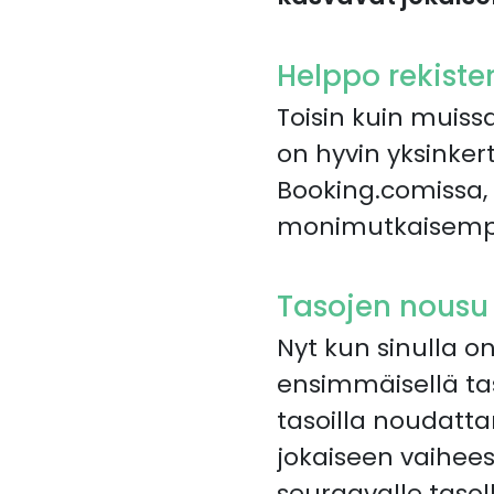
Helppo rekiste
Toisin kuin muiss
on hyvin yksinkert
Booking.comissa, 
monimutkaisemp
Tasojen nousu 
Nyt kun sinulla o
ensimmäisellä ta
tasoilla noudatt
jokaiseen vaiheese
seuraavalle tasoll