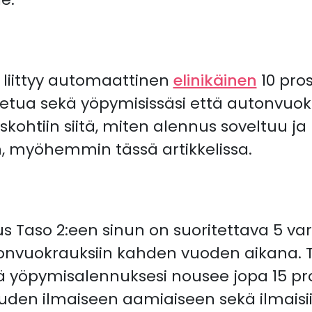
 liittyy automaattinen
elinikäinen
10 pro
 etua sekä yöpymisissäsi että autonvuokr
ohtiin siitä, miten alennus soveltuu ja
n, myöhemmin tässä artikkelissa.
s Taso 2:een sinun on suoritettava 5 var
tonvuokrauksiin kahden vuoden aikana.
 yöpymisalennuksesi nousee jopa 15 pros
den ilmaiseen aamiaiseen sekä ilmaisi