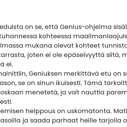
eduista on se, että Genius-ohjelma sisä
 tuhannessa kohteessa maailmanlaajuises
massa mukana olevat kohteet tunnista
arrasta, joten ei ole epäselvyyttä siitä,
 ei.
nittiin, Geniuksen merkittävä etu on s
son, se on sinun ikuisesti. Tämä tarkoit
koskaan menetetä, ja voit nauttia pare
esti.
emisen helppous on uskomatonta. Matkai
asoilla ja saada parhaat heille tarjolla 