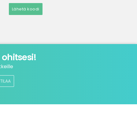
Lähetä koodi
ohitsesi!
keille
TILAA