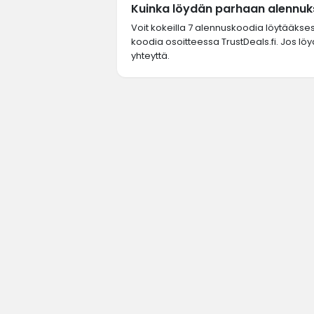
Kuinka löydän parhaan alennuks
Voit kokeilla 7 alennuskoodia löytääkse
koodia osoitteessa TrustDeals.fi. Jos löy
yhteyttä.