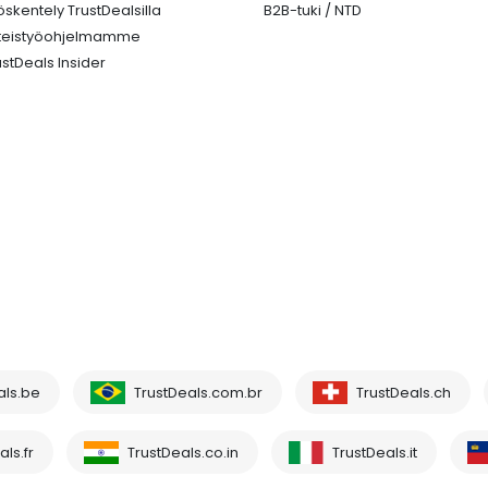
öskentely TrustDealsilla
B2B-tuki / NTD
teistyöohjelmamme
ustDeals Insider
als.be
TrustDeals.com.br
TrustDeals.ch
ls.fr
TrustDeals.co.in
TrustDeals.it