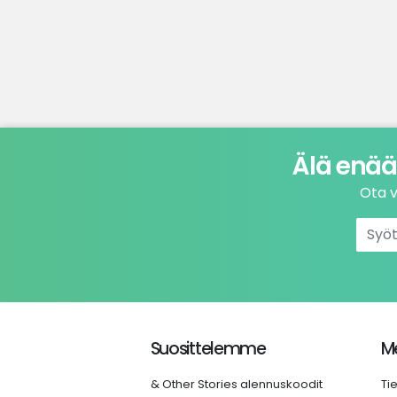
Älä enää
Ota v
Suosittelemme
Me
& Other Stories alennuskoodit
Ti