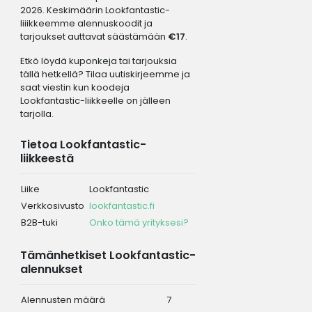
2026. Keskimäärin Lookfantastic-
liiikkeemme alennuskoodit ja
tarjoukset auttavat säästämään
€17
.
Etkö löydä kuponkeja tai tarjouksia
tällä hetkellä? Tilaa uutiskirjeemme ja
saat viestin kun koodeja
Lookfantastic-liikkeelle on jälleen
tarjolla.
Tietoa Lookfantastic-
liikkeestä
Liike
Lookfantastic
Verkkosivusto
lookfantastic.fi
B2B-tuki
Onko tämä yrityksesi?
Tämänhetkiset Lookfantastic-
alennukset
Alennusten määrä
7