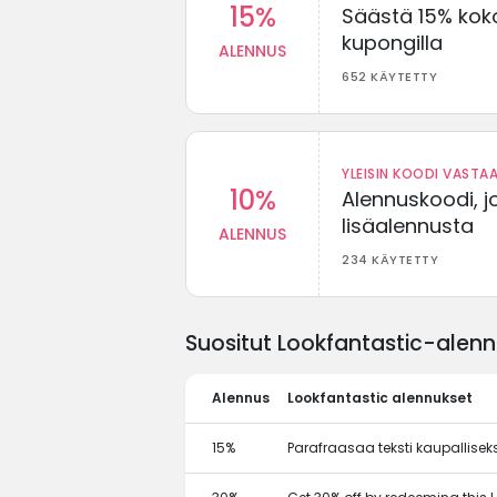
15%
Säästä 15% koko
kupongilla
ALENNUS
652 KÄYTETTY
YLEISIN KOODI VASTAA
10%
Alennuskoodi, j
lisäalennusta
ALENNUS
234 KÄYTETTY
Suositut Lookfantastic-alenn
Alennus
Lookfantastic alennukset
15%
Parafraasaa teksti kaupallisek