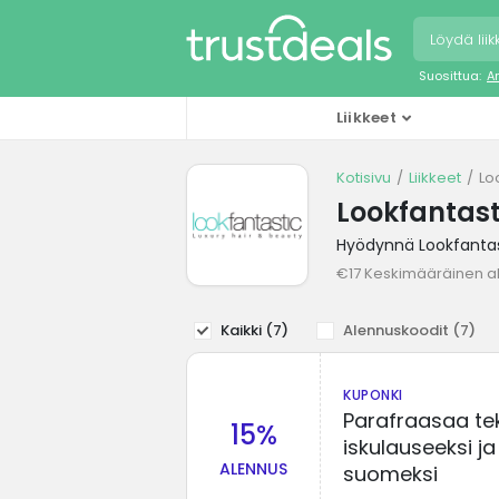
Suosittua:
A
Liikkeet
Kotisivu
Liikkeet
Lo
Lookfantast
Hyödynnä Lookfantast
€17 Keskimääräinen a
Kaikki (
7
)
Alennuskoodit (
7
)
KUPONKI
Parafraasaa tek
15%
iskulauseeksi ja
ALENNUS
suomeksi