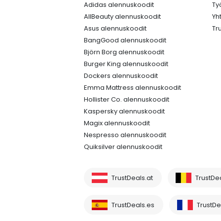
Adidas alennuskoodit
Ty
AllBeauty alennuskoodit
Yh
Asus alennuskoodit
Tr
BangGood alennuskoodit
Björn Borg alennuskoodit
Burger King alennuskoodit
Dockers alennuskoodit
Emma Mattress alennuskoodit
Hollister Co. alennuskoodit
Kaspersky alennuskoodit
Magix alennuskoodit
Nespresso alennuskoodit
Quiksilver alennuskoodit
TrustDeals.at
TrustDe
TrustDeals.es
TrustDea