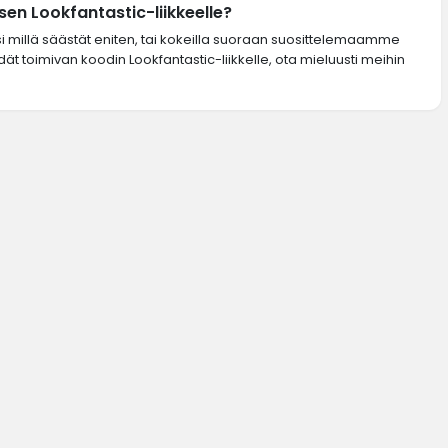
en Lookfantastic-liikkeelle?
si millä säästät eniten, tai kokeilla suoraan suosittelemaamme
dät toimivan koodin Lookfantastic-liikkelle, ota mieluusti meihin