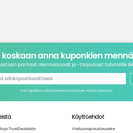
 koskaan anna kuponkien mennä 
astaan parhaat alennuskoodit ja -tarjoukset tuhansille liik
Voit lopettaa uutiskirjeemme tilauksen milloin tahansa
istä
Käyttöehdot
etoja TrustDealsista
Vastuuvapauslauseke