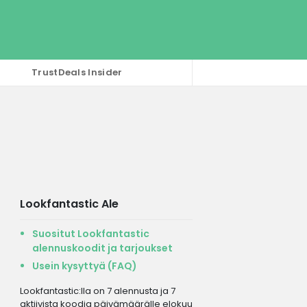
TrustDeals Insider
Lookfantastic Ale
Suositut Lookfantastic
alennuskoodit ja tarjoukset
Usein kysyttyä (FAQ)
Lookfantastic:lla on 7 alennusta ja 7
aktiivista koodia päivämäärälle elokuu