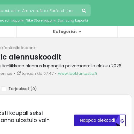
mazon kuponki
Nike Store kuponki
Samsung kuponki
Kategoriat
okfantastic kuponki
ic alennuskoodit
ic-liikkeen alennus kupongilla päivämäärälle elokuu 2026
lennus
tänään klo 07:47
www.lookfantastic.fi
Tarjoukset (
0
)
sti kaupalliseksi
 anna ulostulo vain
Nappaa alekoodi
NTFG