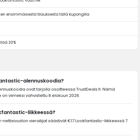
Lookfantastic voucher
en ensimmäisestä tilauksesta tällä kupongilla
ästää 20%
fantastic-alennuskoodia?
lennuskoodia ovat tarjolla osoitteessa TrustDeals.fi. Nämä
 on viimeksi vahvistettu 8 elokuun 2026.
kfantastic-liikkeessä?
nettisivuston vierailijat säästivät €17 Lookfantastic-liikkeessä 7