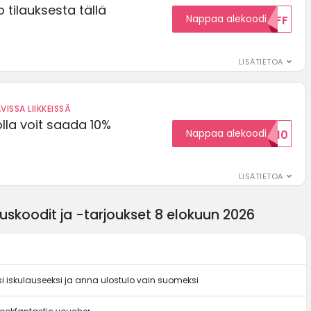
 tilauksesta tällä
Nappaa alekoodi
15OFF
LISÄTIETOA
VISSA LIIKKEISSÄ
olla voit saada 10%
Nappaa alekoodi
ALENNUSKOODID10
LISÄTIETOA
uskoodit ja -tarjoukset 8 elokuun 2026
si iskulauseeksi ja anna ulostulo vain suomeksi