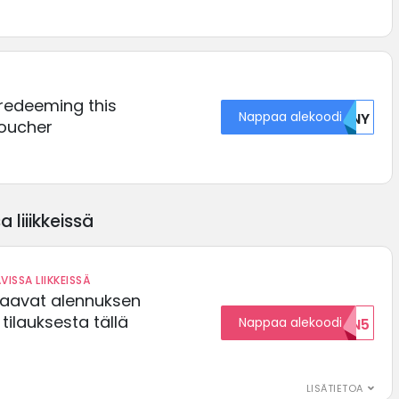
 redeeming this
Nappaa alekoodi
MDNY
voucher
 liiikkeissä
VISSA LIIKKEISSÄ
saavat alennuksen
ilauksesta tällä
Nappaa alekoodi
ALENNUKSEN5
LISÄTIETOA