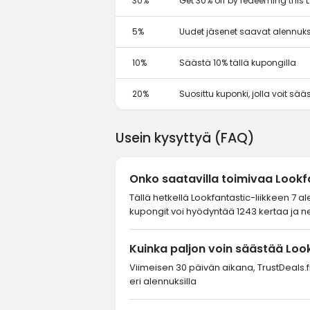
30%
Get 30% off by redeeming this 
5%
Uudet jäsenet saavat alennuks
10%
Säästä 10% tällä kupongilla
20%
Suosittu kuponki, jolla voit sä
Usein kysyttyä (FAQ)
Onko saatavilla toimivaa Look
Tällä hetkellä Lookfantastic-liikkeen 7 a
kupongit voi hyödyntää 1243 kertaa ja ne
Kuinka paljon voin säästää Loo
Viimeisen 30 päivän aikana, TrustDeals.fi-
eri alennuksilla