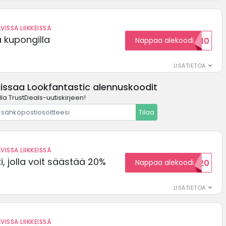
VISSA LIIKKEISSÄ
ä kupongilla
Nappaa alekoodi
KOODID10
LISÄTIETOA
issaa Lookfantastic alennuskoodit
la TrustDeals-uutiskirjeen!
Tilaa
VISSA LIIKKEISSÄ
, jolla voit säästää 20%
Nappaa alekoodi
WELCOME20
LISÄTIETOA
VISSA LIIKKEISSÄ