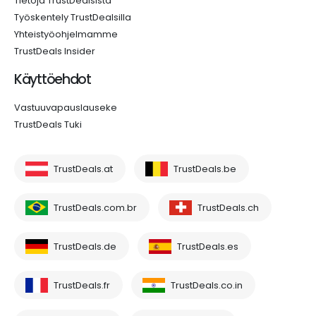
Tietoja TrustDealsista
Työskentely TrustDealsilla
Yhteistyöohjelmamme
TrustDeals Insider
Käyttöehdot
Vastuuvapauslauseke
TrustDeals Tuki
TrustDeals.at
TrustDeals.be
TrustDeals.com.br
TrustDeals.ch
TrustDeals.de
TrustDeals.es
TrustDeals.fr
TrustDeals.co.in