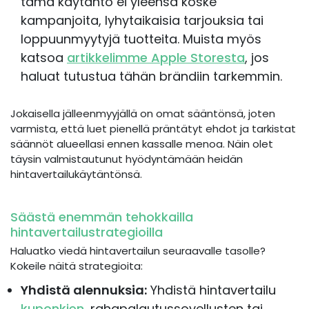
tämä käytäntö ei yleensä koske
kampanjoita, lyhytaikaisia tarjouksia tai
loppuunmyytyjä tuotteita. Muista myös
katsoa
artikkelimme Apple Storesta
, jos
haluat tutustua tähän brändiin tarkemmin.
Jokaisella jälleenmyyjällä on omat sääntönsä, joten
varmista, että luet pienellä präntätyt ehdot ja tarkistat
säännöt alueellasi ennen kassalle menoa. Näin olet
täysin valmistautunut hyödyntämään heidän
hintavertailukäytäntönsä.
Säästä enemmän tehokkailla
hintavertailustrategioilla
Haluatko viedä hintavertailun seuraavalle tasolle?
Kokeile näitä strategioita:
Yhdistä alennuksia:
Yhdistä hintavertailu
kuponkien
, rahapalautussovellusten tai