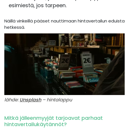
esimiestä, jos tarpeen.
Näillä vinkeillä pääset nauttimaan hintavertailun eduista
hetkessä.
lähde:
Unsplash
– hintalappu
Mitkä jälleenmyyjät tarjoavat parhaat
hintavertailukäytännöt?