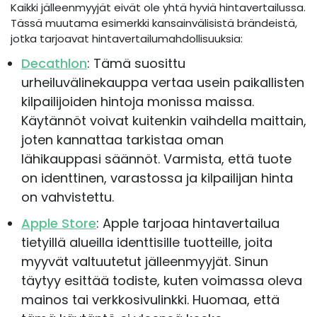
Kaikki jälleenmyyjät eivät ole yhtä hyviä hintavertailussa.
Tässä muutama esimerkki kansainvälisistä brändeistä,
jotka tarjoavat hintavertailumahdollisuuksia:
Decathlon
: Tämä suosittu
urheiluvälinekauppa vertaa usein paikallisten
kilpailijoiden hintoja monissa maissa.
Käytännöt voivat kuitenkin vaihdella maittain,
joten kannattaa tarkistaa oman
lähikauppasi säännöt. Varmista, että tuote
on identtinen, varastossa ja kilpailijan hinta
on vahvistettu.
Apple Store
: Apple tarjoaa hintavertailua
tietyillä alueilla identtisille tuotteille, joita
myyvät valtuutetut jälleenmyyjät. Sinun
täytyy esittää todiste, kuten voimassa oleva
mainos tai verkkosivulinkki. Huomaa, että