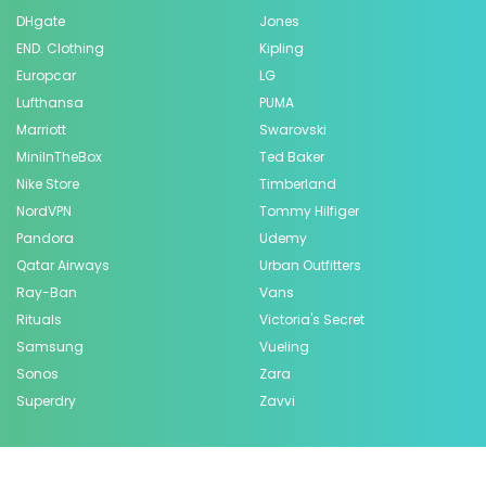
DHgate
Jones
END. Clothing
Kipling
Europcar
LG
Lufthansa
PUMA
Marriott
Swarovski
MiniInTheBox
Ted Baker
Nike Store
Timberland
NordVPN
Tommy Hilfiger
Pandora
Udemy
Qatar Airways
Urban Outfitters
Ray-Ban
Vans
Rituals
Victoria's Secret
Samsung
Vueling
Sonos
Zara
Superdry
Zavvi