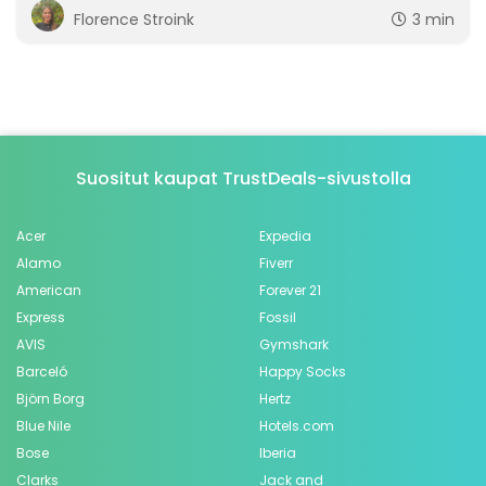
Florence Stroink
3 min
Suositut kaupat TrustDeals-sivustolla
Acer
Expedia
Alamo
Fiverr
American
Forever 21
Express
Fossil
AVIS
Gymshark
Barceló
Happy Socks
Björn Borg
Hertz
Blue Nile
Hotels.com
Bose
Iberia
Clarks
Jack and