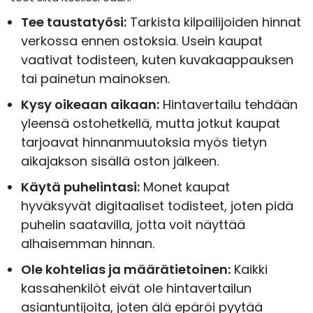
Tee taustatyösi:
Tarkista kilpailijoiden hinnat
verkossa ennen ostoksia. Usein kaupat
vaativat todisteen, kuten kuvakaappauksen
tai painetun mainoksen.
Kysy oikeaan aikaan:
Hintavertailu tehdään
yleensä ostohetkellä, mutta jotkut kaupat
tarjoavat hinnanmuutoksia myös tietyn
aikajakson sisällä oston jälkeen.
Käytä puhelintasi:
Monet kaupat
hyväksyvät digitaaliset todisteet, joten pidä
puhelin saatavilla, jotta voit näyttää
alhaisemman hinnan.
Ole kohtelias ja määrätietoinen:
Kaikki
kassahenkilöt eivät ole hintavertailun
asiantuntijoita, joten älä epäröi pyytää