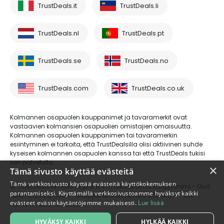
TrustDeals.it
TrustDeals.li
TrustDeals.nl
TrustDeals.pt
TrustDeals.se
TrustDeals.no
TrustDeals.com
TrustDeals.co.uk
Kolmannen osapuolen kauppanimet ja tavaramerkit ovat
vastaavien kolmansien osapuolien omistajien omaisuutta.
Kolmannen osapuolen kauppanimen tai tavaramerkin
esiintyminen ei tarkoita, että TrustDealsilla olisi aktiivinen suhde
kyseisen kolmannen osapuolen kanssa tai että TrustDeals tukisi
sen palveluita.
×
Tämä sivusto käyttää evästeitä
Tämä verkkosivusto käyttää evästeitä käyttökokemuksen
© Trustdeals on AMS Digital B.V.:n rekisteröimä kauppanimi - Oud
parantamiseksi. Käyttämällä verkkosivustoamme hyväksyt kaikki
Laren 1, 1251BL, Laren - kaupparekisterinumero 80264174 - ALV-
evästeet evästekäytäntöjemme mukaisesti.
Lue lisää
numero: NL861609360B01
HYVÄKSY KAIKKI
HYLKÄÄ KAIKKI