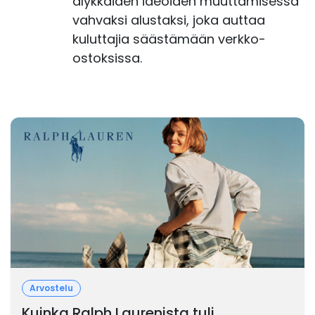
älykkäiden ideoiden muuttamisessa
vahvaksi alustaksi, joka auttaa
kuluttajia säästämään verkko-
ostoksissa.
Arvostelu
Kuinka Ralph Laurenista tuli