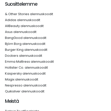
Suosittelemme
& Other Stories alennuskoodit
Adidas alennuskoodit
AllBeauty alennuskoodit
Asus alennuskoodit
BangGood alennuskoodit
Björn Borg alennuskoodit
Burger King alennuskoodit
Dockers alennuskoodit
Emma Mattress alennuskoodit
Hollister Co. alennuskoodit
Kaspersky alennuskoodit
Magix alennuskoodit
Nespresso alennuskoodit
Quiksilver alennuskoodit
Meistä