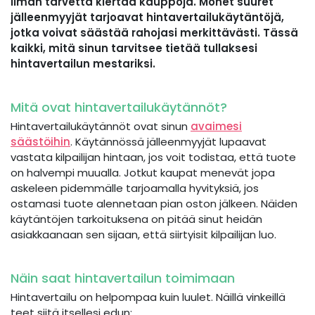
ilman tarvetta kiertää kauppoja. Monet suuret
jälleenmyyjät tarjoavat hintavertailukäytäntöjä,
jotka voivat säästää rahojasi merkittävästi. Tässä
kaikki, mitä sinun tarvitsee tietää tullaksesi
hintavertailun mestariksi.
Mitä ovat hintavertailukäytännöt?
Hintavertailukäytännöt ovat sinun
avaimesi
säästöihin
. Käytännössä jälleenmyyjät lupaavat
vastata kilpailijan hintaan, jos voit todistaa, että tuote
on halvempi muualla. Jotkut kaupat menevät jopa
askeleen pidemmälle tarjoamalla hyvityksiä, jos
ostamasi tuote alennetaan pian oston jälkeen. Näiden
käytäntöjen tarkoituksena on pitää sinut heidän
asiakkaanaan sen sijaan, että siirtyisit kilpailijan luo.
Näin saat hintavertailun toimimaan
Hintavertailu on helpompaa kuin luulet. Näillä vinkeillä
teet siitä itsellesi edun: