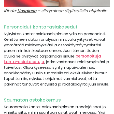
lähde:
Unsplash
– siirtyminen digitaalisiin ohjelmiin
Personoidut kanta-asiakasedut
Nykyisten kanta-asiakasohjelmien ydin on personointi.
Kehittyneen datan analysoinnin avulla yritykset voivat
ymmärtää mieltymyksiäsi ja ostoskäyttäytymistäsi
paremmin kuin koskaan ennen. Juuri tämän tiedon
avulla ne pystyvät tarjoamaan sinulle
personoituja
kanta-asiakasetuja
, jotka vastaavat mieltymyksiäsi ja
toiveitasi. Olipa kyseessä syntymäpäiväalennus,
ennakkopääsy uusiin tuotteisiin tai eksklusiiviset kutsut
tapahtumiin, nykyiset ohjelmat varmistavat, että
palkinnot tuntuvat erityisiltä ja räätälöidyiltä juuri sinulle.
Saumaton ostokokemus
Seuraamalla kanta-asiakasohjelmien trendejä saat jo
vihjeitä siitä, mihin suuntaan asiat ovat menossa. Yksi