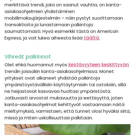
merkittävä trendi, joka on saanut vauhtia, on kanta-
asiakasohjelmien yhdistäminen
mobiilimaksujärjestelmiin – näin pystyt suorittamaan
transaktioita ja lunastamaan palkintoja
saumattomasti. Hyvä esimerkki tästä on American
Express, ja voit lukea aiheesta lisää
täältä
.
Vihreät palkinnot
Olet ehkä huomannut myös
kestävyyteen keskittyvän
trendin joissakin kanta-asiakasohjelmissa. Monet
yritykset ovat alkaneet yhdistää palkintoja
ympäristöystävällisiin käyttäytymisiin tai ostoksiin, sillä
ne heijastavat kasvavaa huoltasi ympäristöstä.
Jatkuvasti arvostat mukavuutta ja eettisyyttä, joten
kanta-asiakasohjelmat kehittyvät vastaamaan näitä
mieltymyksiä, varmistaen, että tunnet olosi hyväksi siitä,
missä ja miten uskollisuuttasi palkitaan.