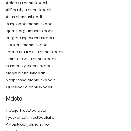
Adidas alennuskoodit
AllBeauty alennuskoodit
Asus alennuskoodit
BangGood alennuskoodit
Björn Borg alennuskoodit
Burger King alennuskoodit
Dockers alennuskoodit
Emma Mattress alennuskoodit
Hollister Co. alennuskoodit
Kaspersky alennuskoodit
Magix alennuskoodit
Nespresso alennuskoodit
Quiksilver alennuskoodit
Meistä
Tietoja TrustDealsista
Työskentely TrustDealsilla
Yhteistyöohjelmamme