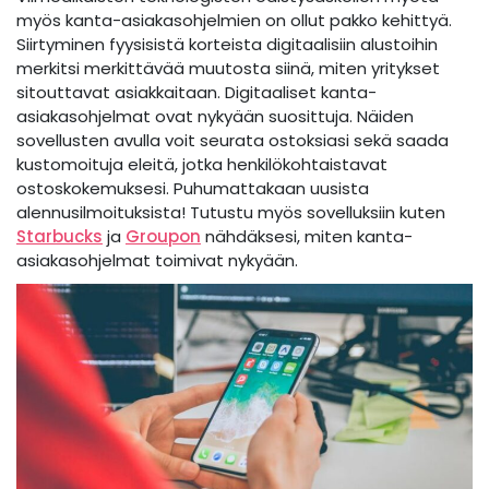
myös kanta-asiakasohjelmien on ollut pakko kehittyä.
Siirtyminen fyysisistä korteista digitaalisiin alustoihin
merkitsi merkittävää muutosta siinä, miten yritykset
sitouttavat asiakkaitaan. Digitaaliset kanta-
asiakasohjelmat ovat nykyään suosittuja. Näiden
sovellusten avulla voit seurata ostoksiasi sekä saada
kustomoituja eleitä, jotka henkilökohtaistavat
ostoskokemuksesi. Puhumattakaan uusista
alennusilmoituksista! Tutustu myös sovelluksiin kuten
Starbucks
ja
Groupon
nähdäksesi, miten kanta-
asiakasohjelmat toimivat nykyään.