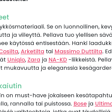
eet
ykkösmateriaali. Se on luonnollinen, kevy
ta ja viileyttä. Pellava tuo ylellisen sä
e käytössä entisestään. Hanki laadukk
Cosilta
,
Arketilta
tai
Massimo Duttilta
. E
dät
Uniqlo
,
Zara
ja
NA-KD
-liikkeistä. Pel
ät mukavuutta ja eleganssia kesägardero
kaiutin
in on must-have jokaiseen kesätapahtu
la, rannalla tai puistossa.
Bose
ja
Ultim
äviä vaihtoehtoja, jotka ovat täydellisi