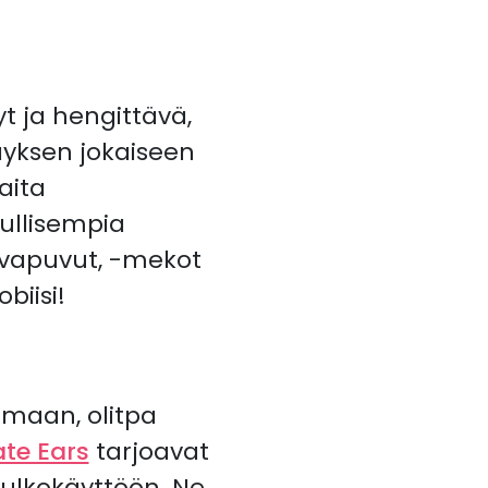
t ja hengittävä,
väyksen jokaiseen
aita
dullisempia
lavapuvut, -mekot
biisi!
maan, olitpa
ate Ears
tarjoavat
ä ulkokäyttöön. Ne