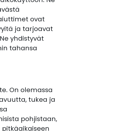
ävästä
iuttimet ovat
yitä ja tarjoavat
 Ne yhdistyvät
hin tahansa
ote. On olemassa
avuutta, tukea ja
ssa
isista pohjistaan,
 pitkäaikaiseen