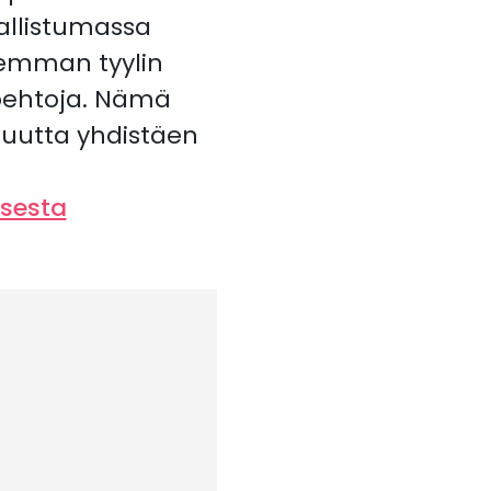
sallistumassa
semman tyylin
toehtoja. Nämä
isuutta yhdistäen
isesta