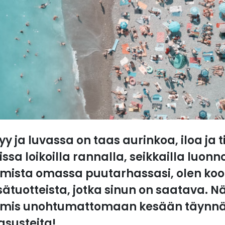
 ja luvassa on taas aurinkoa, iloa ja tiet
issa loikoilla rannalla, seikkailla luonn
lmista omassa puutarhassasi, olen koo
ätuotteista, jotka sinun on saatava. N
valmis unohtumattomaan kesään täynnä 
iasusteita!