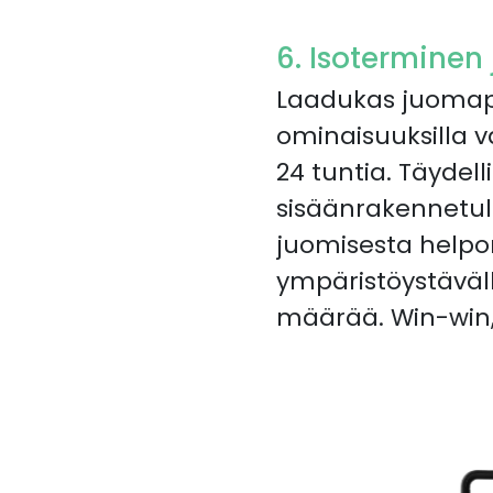
6. Isoterminen
Laadukas juomapu
ominaisuuksilla v
24 tuntia. Täydel
sisäänrakennetulla
juomisesta help
ympäristöystäväl
määrää. Win-win,