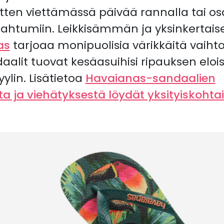
sitten viettämässä päivää rannalla tai o
pahtumiin. Leikkisämmän ja yksinkertai
as
tarjoaa monipuolisia värikkäitä vaih
ndaalit tuovat kesäasuihisi ripauksen elo
lin. Lisätietoa
Havaianas-sandaalien
 ja viehätyksestä löydät yksityiskohta