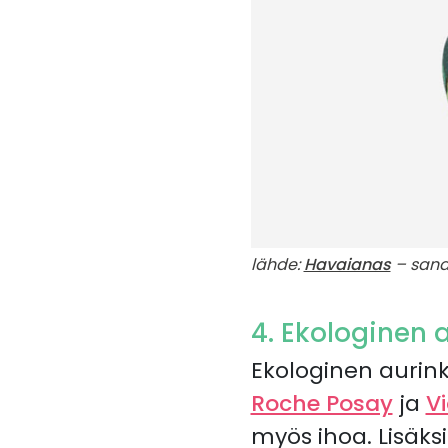
lähde:
Havaianas
– sand
4. Ekologinen 
Ekologinen aurin
Roche Posay
ja
V
myös ihoa. Lisäks