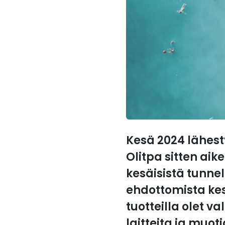
Kesä 2024 lähestyy
Olitpa sitten aike
kesäisistä tunne
ehdottomista kes
tuotteilla olet 
laitteita ja muot