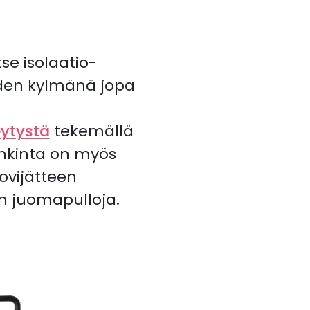
e isolaatio-
eden kylmänä jopa
eytystä
tekemällä
nkinta on myös
ovijätteen
n juomapulloja.