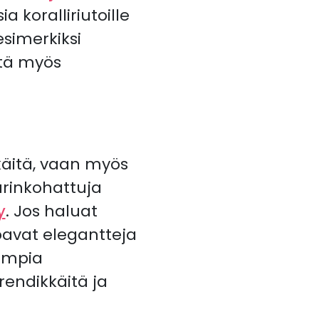
sia koralliriutoille
esimerkiksi
iltä myös
käitä, vaan myös
urinkohattuja
y
. Jos haluat
oavat elegantteja
sempia
trendikkäitä ja