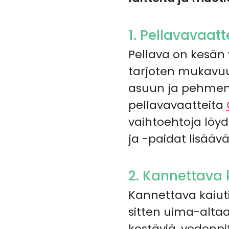
1. Pellavavaatt
Pellava on kesän 
tarjoten mukavuut
asuun ja pehmene
pellavavaatteita
vaihtoehtoja löy
ja -paidat lisääv
2. Kannettava 
Kannettava kaiut
sitten uima-altaal
kestäviä, vedenpit