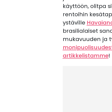
käyttöön, olitpa 
rentoihin kesäta
ystäville
Havaian
brasilialaiset sa
mukavuuden ja tyy
monipuolisuudesta
artikkelistamme
!