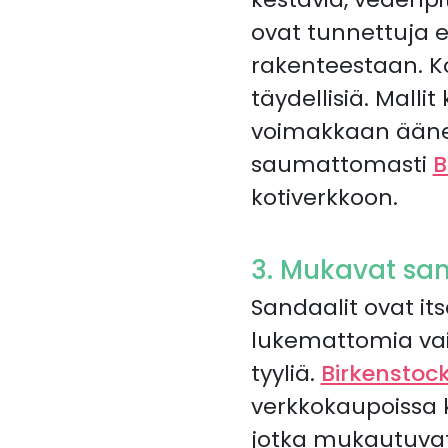
ovat tunnettuja 
rakenteestaan. K
täydellisiä. Malli
voimakkaan äänen,
saumattomasti
B
kotiverkkoon.
3. Mukavat san
Sandaalit ovat i
lukemattomia vaih
tyyliä.
Birkenstoc
verkkokaupoissa
jotka mukautuvat 