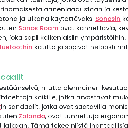
erinomaisesta äänenlaadustaan ja kest
otona ja ulkona käytettäväksi
Sonosin
ka
t kuten
Sonos Roam
ovat kannettavia, kev
 joka sopii kaikenlaisiin ympäristöihin.
luetoothin
kautta ja sopivat helposti mi
daalit
tsestäänselvä, mutta olennainen kesätu
toehtoja kaikille, jotka arvostavat muk
k
in sandaalit, jotka ovat saatavilla moni
 kuten
Zalando
, ovat tunnettuja ergonom
jalkaan. Tämä tekee niistä ihanteellisia