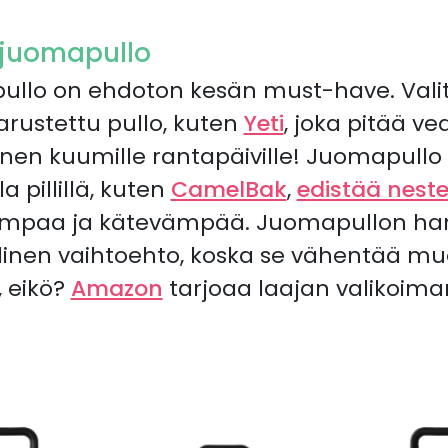
 juomapullo
llo on ehdoton kesän must-have. Valits
arustettu pullo, kuten
Yeti
, joka pitää v
linen kuumille rantapäiville! Juomapullo
 pillillä, kuten
CamelBak
,
edistää nest
ompaa ja kätevämpää. Juomapullon ha
linen vaihtoehto, koska se vähentää mu
 eikö?
Amazon
tarjoaa laajan valikoima