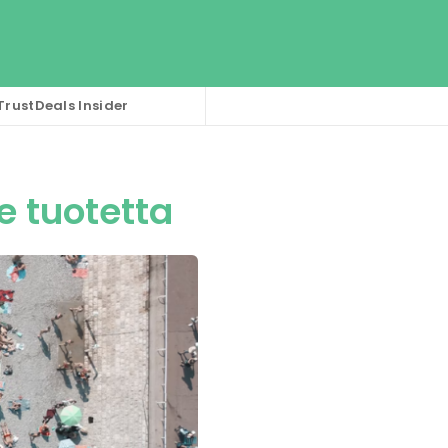
TrustDeals Insider
 tuotetta