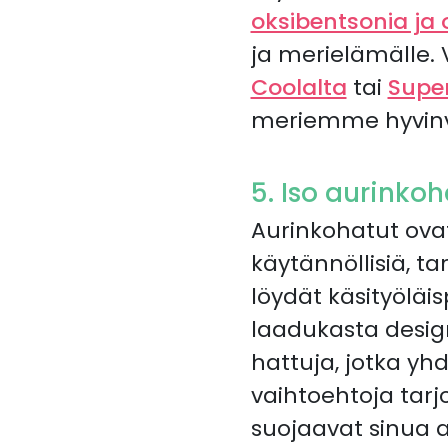
oksibentsonia ja 
ja merielämälle. 
Coolalta
tai
Supe
meriemme hyvinv
5. Iso aurinkoh
Aurinkohatut ovat
käytännöllisiä, t
löydät käsityöläi
laadukasta desig
hattuja, jotka yh
vaihtoehtoja tar
suojaavat sinua 