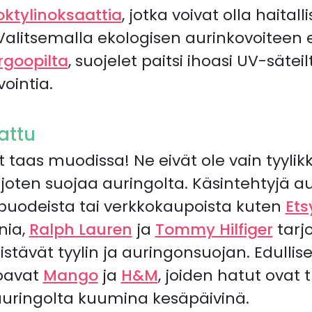
oktylinoksaattia
, jotka voivat olla haitalli
Valitsemalla ekologisen aurinkovoiteen 
rgoopilta
, suojelet paitsi ihoasi UV-säte
ointia.
attu
 taas muodissa! Ne eivät ole vain tyylik
arjoten suojaa auringolta. Käsintehtyjä a
spuodeista tai verkkokaupoista kuten
Ets
nia,
Ralph Lauren
ja
Tommy Hilfiger
tarj
distävät tyylin ja auringonsuojan. Edulli
joavat
Mango
ja
H&M
, joiden hatut ovat 
auringolta kuumina kesäpäivinä.