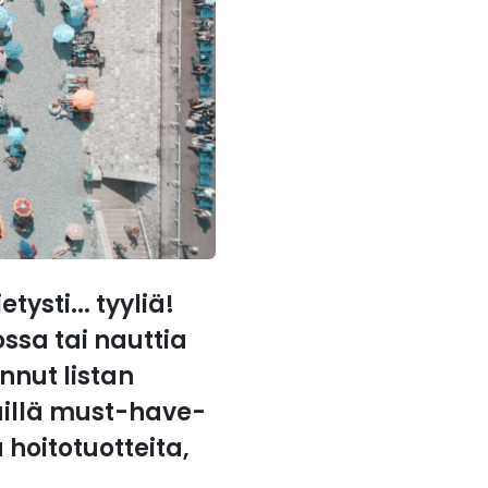
ysti... tyyliä!
ossa tai nauttia
nnut listan
äillä must-have-
hoitotuotteita,