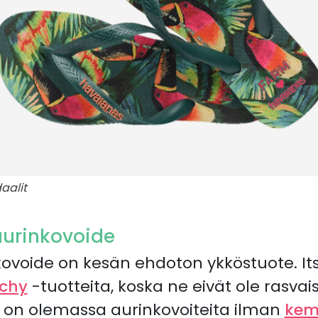
aalit
aurinkovoide
kovoide on kesän ehdoton ykköstuote. It
ichy
-tuotteita, koska ne eivät ole rasvai
i on olemassa aurinkovoiteita ilman
kem