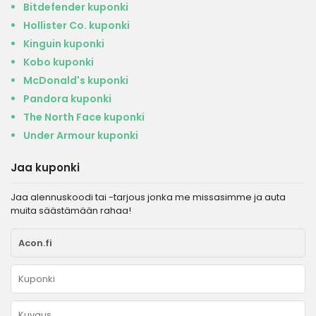
Bitdefender kuponki
Hollister Co. kuponki
Kinguin kuponki
Kobo kuponki
McDonald's kuponki
Pandora kuponki
The North Face kuponki
Under Armour kuponki
Jaa kuponki
Jaa alennuskoodi tai -tarjous jonka me missasimme ja auta
muita säästämään rahaa!