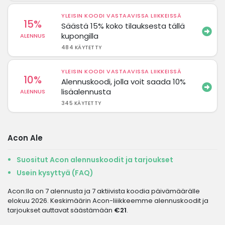
YLEISIN KOODI VASTAAVISSA LIIKKEISSÄ
15%
Säästä 15% koko tilauksesta tällä
kupongilla
ALENNUS
484 KÄYTETTY
YLEISIN KOODI VASTAAVISSA LIIKKEISSÄ
10%
Alennuskoodi, jolla voit saada 10%
lisäalennusta
ALENNUS
345 KÄYTETTY
Acon Ale
Suositut Acon alennuskoodit ja tarjoukset
Usein kysyttyä (FAQ)
Acon:lla on 7 alennusta ja 7 aktiivista koodia päivämäärälle
elokuu 2026. Keskimäärin Acon-liiikkeemme alennuskoodit ja
tarjoukset auttavat säästämään
€21
.