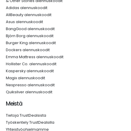
& Other Stories alennuskoodit
Adidas alennuskoodit
AllBeauty alennuskoodit
Asus alennuskoodit
BangGood alennuskoodit
Björn Borg alennuskoodit
Burger King alennuskoodit
Dockers alennuskoodit
Emma Mattress alennuskoodit
Hollister Co. alennuskoodit
Kaspersky alennuskoodit
Magix alennuskoodit
Nespresso alennuskoodit
Quiksilver alennuskoodit
Meistä
Tietoja TrustDealsista
Työskentely TrustDealsilla
Yhteistyöohjelmamme