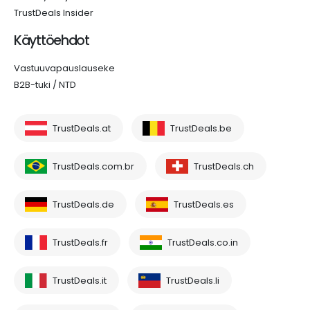
TrustDeals Insider
Käyttöehdot
Vastuuvapauslauseke
B2B-tuki / NTD
TrustDeals.at
TrustDeals.be
TrustDeals.com.br
TrustDeals.ch
TrustDeals.de
TrustDeals.es
TrustDeals.fr
TrustDeals.co.in
TrustDeals.it
TrustDeals.li