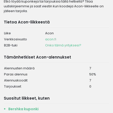
Etkö löydä kuponkeja tai tarjouksia tällä hetkellä? Tilaa
uutiskirjeemme ja saat viestin kun koodeja Acon-liikkeelle on
jälleen tarjolla.
Tietoa Acon-liikkeestä
Liike
Acon
Verkkosivusto
acon.fi
B2B-tuki
Onko tämä yrityksesi?
Tämänhetkiset Acon-alennukset
Alennusten määrä
7
Paras alennus
50%
Alennuskoodit
7
Tarjoukset
0
Suositut liikkeet, kuten
Bershka kuponki