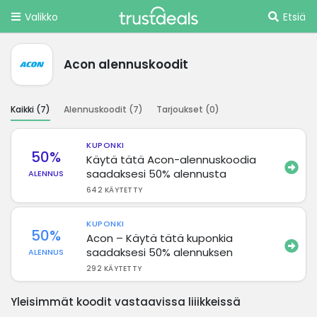
Valikko
Etsiä
Acon alennuskoodit
Kaikki (
7
)
Alennuskoodit (
7
)
Tarjoukset (
0
)
KUPONKI
50%
Käytä tätä Acon-alennuskoodia
saadaksesi 50% alennusta
ALENNUS
642 KÄYTETTY
KUPONKI
50%
Acon – Käytä tätä kuponkia
saadaksesi 50% alennuksen
ALENNUS
292 KÄYTETTY
Yleisimmät koodit vastaavissa liiikkeissä