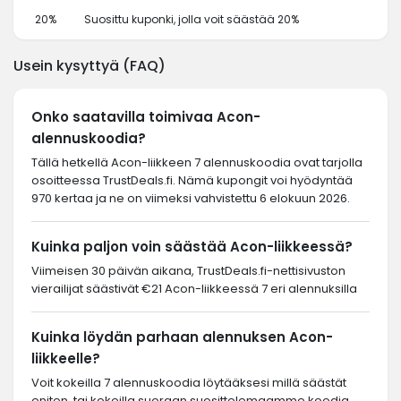
20%
Suosittu kuponki, jolla voit säästää 20%
Usein kysyttyä (FAQ)
Onko saatavilla toimivaa Acon-
alennuskoodia?
Tällä hetkellä Acon-liikkeen 7 alennuskoodia ovat tarjolla
osoitteessa TrustDeals.fi. Nämä kupongit voi hyödyntää
970 kertaa ja ne on viimeksi vahvistettu 6 elokuun 2026.
Kuinka paljon voin säästää Acon-liikkeessä?
Viimeisen 30 päivän aikana, TrustDeals.fi-nettisivuston
vierailijat säästivät €21 Acon-liikkeessä 7 eri alennuksilla
Kuinka löydän parhaan alennuksen Acon-
liikkeelle?
Voit kokeilla 7 alennuskoodia löytääksesi millä säästät
eniten, tai kokeilla suoraan suosittelemaamme koodia