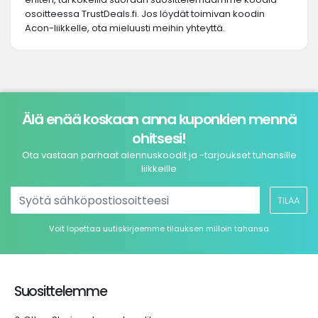
osoitteessa TrustDeals.fi. Jos löydät toimivan koodin
Acon-liikkelle, ota mieluusti meihin yhteyttä.
Älä enää koskaan anna kuponkien mennä
ohitsesi!
Ota vastaan parhaat alennuskoodit ja -tarjoukset tuhansille
liikkeille
TILAA
Voit lopettaa uutiskirjeemme tilauksen milloin tahansa
Suosittelemme