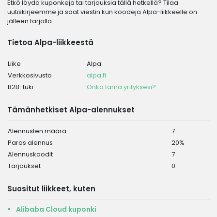
Etkö löydä kuponkeja tai tarjouksia tällä hetkellä? Tilaa
uutiskirjeemme ja saat viestin kun koodeja Alpa-liikkeelle on
jälleen tarjolla.
Tietoa Alpa-liikkeestä
Liike
Alpa
Verkkosivusto
alpa.fi
B2B-tuki
Onko tämä yrityksesi?
Tämänhetkiset Alpa-alennukset
Alennusten määrä
7
Paras alennus
20%
Alennuskoodit
7
Tarjoukset
0
Suositut liikkeet, kuten
Alibaba Cloud kuponki