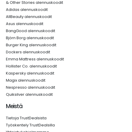
& Other Stories alennuskoodit
Adidas alennuskoodit
AllBeauty alennuskoodit
Asus alennuskoodit
BangGood alennuskoodit
Björn Borg alennuskoodit
Burger King alennuskoodit
Dockers alennuskoodit
Emma Mattress alennuskoodit
Hollister Co. alennuskoodit
Kaspersky alennuskoodit
Magix alennuskoodit
Nespresso alennuskoodit
Quiksilver alennuskoodit
Meistä
Tietoja TrustDealsista
Työskentely TrustDealsilla