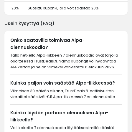
20%
Suosittu kuponki, jolla voit säästää 20%
Usein kysyttyä (FAQ)
Onko saatavilla toimivaa Alpa-
alennuskoodia?
Tällä hetkellä Alpa-liikkeen 7 alennuskoodia ovat tarjolla
osoitteessa TrustDeals.fi. Nämä kupongit voi hyödyntää
414 kertaa ja ne on viimeksi vahvistettu 6 elokuun 2026.
Kuinka paljon voin säästää Alpa-liikkeessä?
Viimeisen 30 päivän aikana, TrustDeals.fi-nettisivuston
vierailijat säästivät €11 Alpa-liikkeessä 7 eri alennuksilla
Kuinka löydän parhaan alennuksen Alpa-
liikkeelle?
Voit kokeilla 7 alennuskoodia löytääksesi millä säästät