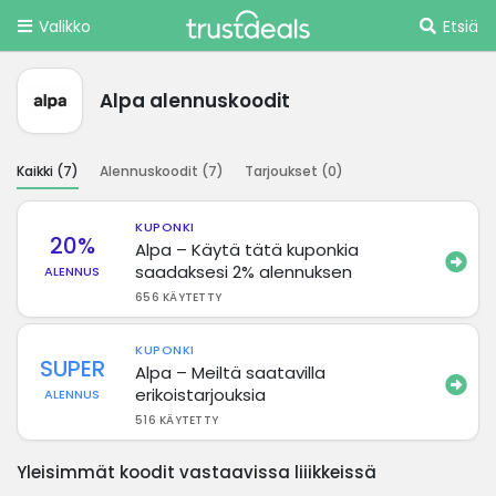
Valikko
Etsiä
Alpa alennuskoodit
Kaikki (
7
)
Alennuskoodit (
7
)
Tarjoukset (
0
)
KUPONKI
20%
Alpa – Käytä tätä kuponkia
saadaksesi 2% alennuksen
ALENNUS
656 KÄYTETTY
KUPONKI
SUPER
Alpa – Meiltä saatavilla
erikoistarjouksia
ALENNUS
516 KÄYTETTY
Yleisimmät koodit vastaavissa liiikkeissä