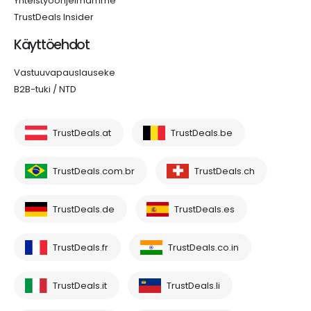
Yhteistyöohjelmamme
TrustDeals Insider
Käyttöehdot
Vastuuvapauslauseke
B2B-tuki / NTD
TrustDeals.at
TrustDeals.be
TrustDeals.com.br
TrustDeals.ch
TrustDeals.de
TrustDeals.es
TrustDeals.fr
TrustDeals.co.in
TrustDeals.it
TrustDeals.li