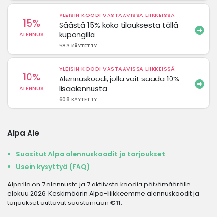
YLEISIN KOODI VASTAAVISSA LIIKKEISSÄ
15%
Säästä 15% koko tilauksesta tällä
kupongilla
ALENNUS
583 KÄYTETTY
YLEISIN KOODI VASTAAVISSA LIIKKEISSÄ
10%
Alennuskoodi, jolla voit saada 10%
lisäalennusta
ALENNUS
608 KÄYTETTY
Alpa Ale
Suositut Alpa alennuskoodit ja tarjoukset
Usein kysyttyä (FAQ)
Alpa:lla on 7 alennusta ja 7 aktiivista koodia päivämäärälle
elokuu 2026. Keskimäärin Alpa-liiikkeemme alennuskoodit ja
tarjoukset auttavat säästämään
€11
.