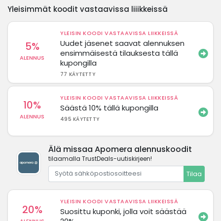
Yleisimmät koodit vastaavissa liiikkeissä
YLEISIN KOODI VASTAAVISSA LIIKKEISSÄ
Uudet jäsenet saavat alennuksen
5%
ensimmäisestä tilauksesta tällä
ALENNUS
kupongilla
77 KÄYTETTY
YLEISIN KOODI VASTAAVISSA LIIKKEISSÄ
10%
Säästä 10% tällä kupongilla
ALENNUS
495 KÄYTETTY
Älä missaa Apomera alennuskoodit
tilaamalla TrustDeals-uutiskirjeen!
Tilaa
YLEISIN KOODI VASTAAVISSA LIIKKEISSÄ
20%
Suosittu kuponki, jolla voit säästää