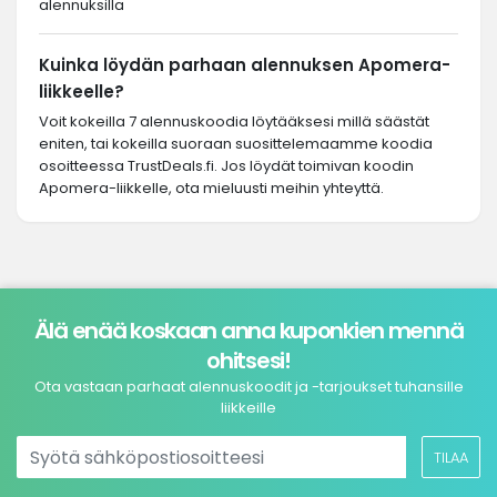
alennuksilla
Kuinka löydän parhaan alennuksen Apomera-
liikkeelle?
Voit kokeilla 7 alennuskoodia löytääksesi millä säästät
eniten, tai kokeilla suoraan suosittelemaamme koodia
osoitteessa TrustDeals.fi. Jos löydät toimivan koodin
Apomera-liikkelle, ota mieluusti meihin yhteyttä.
Älä enää koskaan anna kuponkien mennä
ohitsesi!
Ota vastaan parhaat alennuskoodit ja -tarjoukset tuhansille
liikkeille
TILAA