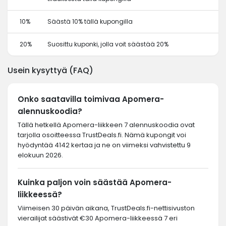
10%
Säästä 10% tällä kupongilla
20%
Suosittu kuponki, jolla voit säästää 20%
Usein kysyttyä (FAQ)
Onko saatavilla toimivaa Apomera-
alennuskoodia?
Tällä hetkellä Apomera-liikkeen 7 alennuskoodia ovat
tarjolla osoitteessa TrustDeals.fi. Nämä kupongit voi
hyödyntää 4142 kertaa ja ne on viimeksi vahvistettu 9
elokuun 2026.
Kuinka paljon voin säästää Apomera-
liikkeessä?
Viimeisen 30 päivän aikana, TrustDeals.fi-nettisivuston
vierailijat säästivät €30 Apomera-liikkeessä 7 eri