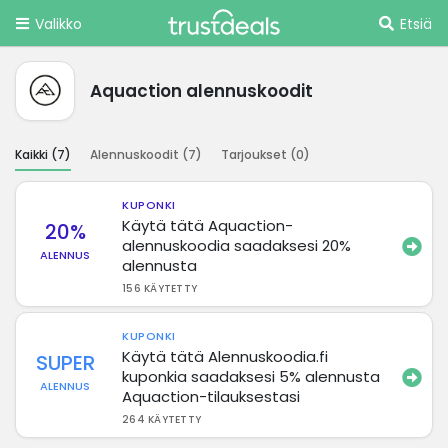
Valikko
Etsiä
Aquaction alennuskoodit
Kaikki (
7
)
Alennuskoodit (
7
)
Tarjoukset (
0
)
KUPONKI
Käytä tätä Aquaction-
20%
alennuskoodia saadaksesi 20%
ALENNUS
alennusta
156 KÄYTETTY
KUPONKI
Käytä tätä Alennuskoodia.fi
SUPER
kuponkia saadaksesi 5% alennusta
ALENNUS
Aquaction-tilauksestasi
264 KÄYTETTY