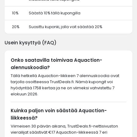
10%
Säästä 10% tällä kupongilla
20%
Suosittu kuponki, jolla voit säästää 20%
Usein kysyttyä (FAQ)
Onko saatavilla toimivaa Aquaction-
alennuskoodia?
Tällä hetkellä Aquaction-liikkeen 7 alennuskoodia ovat
tarjolla osoitteessa TrustDeals.fi. Nämä kupongit voi
hyödyntää 1758 kertaa ja ne on viimeksi vahvistettu 7
elokuun 2026.
Kuinka paljon voin säästää Aquaction-
liikkeessä?
Viimeisen 30 päivän aikana, TrustDeals.fi-nettisivuston
vierailijat säästivät €17 Aquaction-liikkeessä 7 eri