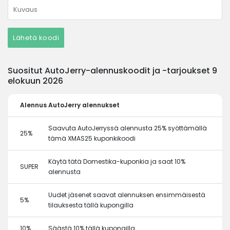
Lähetä koodi
Suositut AutoJerry-alennuskoodit ja -tarjoukset 9
elokuun 2026
Alennus
AutoJerry alennukset
Saavuta AutoJerryssä alennusta 25% syöttämällä
25%
tämä XMAS25 kuponkikoodi
Käytä tätä Domestika-kuponkia ja saat 10%
SUPER
alennusta
Uudet jäsenet saavat alennuksen ensimmäisestä
5%
tilauksesta tällä kupongilla
10%
Säästä 10% tällä kupongilla