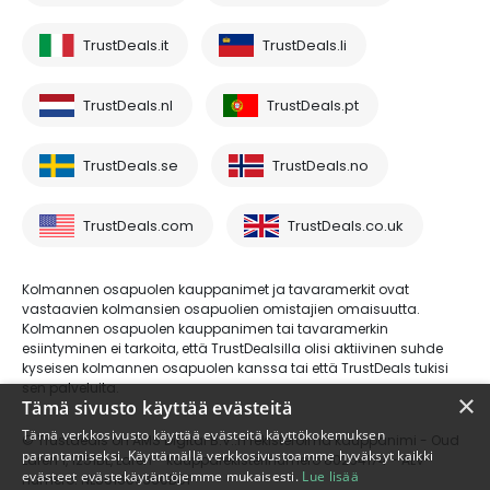
TrustDeals.it
TrustDeals.li
TrustDeals.nl
TrustDeals.pt
TrustDeals.se
TrustDeals.no
TrustDeals.com
TrustDeals.co.uk
Kolmannen osapuolen kauppanimet ja tavaramerkit ovat
vastaavien kolmansien osapuolien omistajien omaisuutta.
Kolmannen osapuolen kauppanimen tai tavaramerkin
esiintyminen ei tarkoita, että TrustDealsilla olisi aktiivinen suhde
kyseisen kolmannen osapuolen kanssa tai että TrustDeals tukisi
sen palveluita.
×
Tämä sivusto käyttää evästeitä
Tämä verkkosivusto käyttää evästeitä käyttökokemuksen
© Trustdeals on AMS Digital B.V.:n rekisteröimä kauppanimi - Oud
parantamiseksi. Käyttämällä verkkosivustoamme hyväksyt kaikki
Laren 1, 1251BL, Laren - kaupparekisterinumero 80264174 - ALV-
evästeet evästekäytäntöjemme mukaisesti.
Lue lisää
numero: NL861609360B01