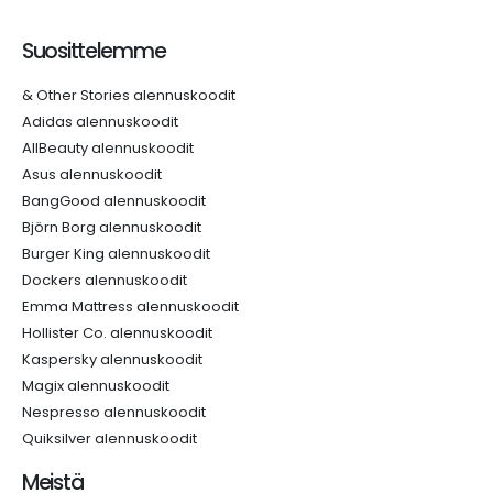
Suosittelemme
& Other Stories alennuskoodit
Adidas alennuskoodit
AllBeauty alennuskoodit
Asus alennuskoodit
BangGood alennuskoodit
Björn Borg alennuskoodit
Burger King alennuskoodit
Dockers alennuskoodit
Emma Mattress alennuskoodit
Hollister Co. alennuskoodit
Kaspersky alennuskoodit
Magix alennuskoodit
Nespresso alennuskoodit
Quiksilver alennuskoodit
Meistä