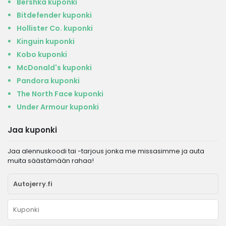
Bershka kuponki
Bitdefender kuponki
Hollister Co. kuponki
Kinguin kuponki
Kobo kuponki
McDonald's kuponki
Pandora kuponki
The North Face kuponki
Under Armour kuponki
Jaa kuponki
Jaa alennuskoodi tai -tarjous jonka me missasimme ja auta
muita säästämään rahaa!