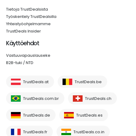
Tietoja TrustDealsista
Työskentely TrustDealsilla
Yhteistyöohjelmamme
TrustDeals Insider
Käyttöehdot
Vastuuvapauslauseke
B2B-tuki / NTD
TrustDeals.at
TrustDeals.be
TrustDeals.com.br
TrustDeals.ch
TrustDeals.de
TrustDeals.es
TrustDeals.fr
TrustDeals.co.in