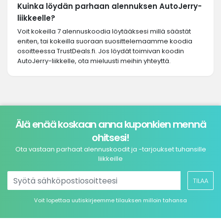
Kuinka löydän parhaan alennuksen AutoJerry-
liikkeelle?
Voit kokeilla 7 alennuskoodia löytääksesi millä säästät
eniten, tai kokeilla suoraan suosittelemaamme koodia
osoitteessa TrustDeals.fi. Jos löydät toimivan koodin
AutoJerry-liikkelle, ota mieluusti meihin yhteyttä.
Älä enää koskaan anna kuponkien mennä
ohitsesi!
Ota vastaan parhaat alennuskoodit ja -tarjoukset tuhansille
liikkeille
TILAA
Voit lopettaa uutiskirjeemme tilauksen milloin tahansa