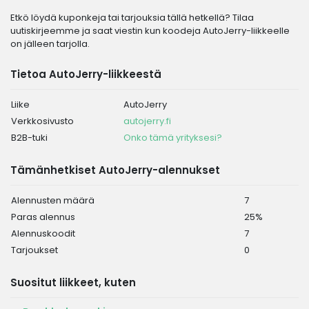
Etkö löydä kuponkeja tai tarjouksia tällä hetkellä? Tilaa
uutiskirjeemme ja saat viestin kun koodeja AutoJerry-liikkeelle
on jälleen tarjolla.
Tietoa AutoJerry-liikkeestä
Liike
AutoJerry
Verkkosivusto
autojerry.fi
B2B-tuki
Onko tämä yrityksesi?
Tämänhetkiset AutoJerry-alennukset
Alennusten määrä
7
Paras alennus
25%
Alennuskoodit
7
Tarjoukset
0
Suositut liikkeet, kuten