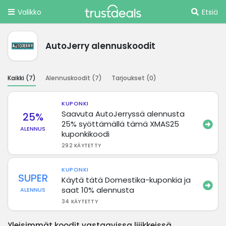
Valikko
Etsiä
AutoJerry alennuskoodit
Kaikki (
7
)
Alennuskoodit (
7
)
Tarjoukset (
0
)
KUPONKI
Saavuta AutoJerryssä alennusta
25%
25% syöttämällä tämä XMAS25
ALENNUS
kuponkikoodi
292 KÄYTETTY
KUPONKI
SUPER
Käytä tätä Domestika-kuponkia ja
saat 10% alennusta
ALENNUS
34 KÄYTETTY
Yleisimmät koodit vastaavissa liiikkeissä