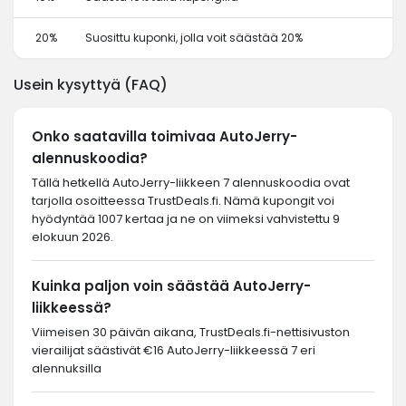
20%
Suosittu kuponki, jolla voit säästää 20%
Usein kysyttyä (FAQ)
Onko saatavilla toimivaa AutoJerry-
alennuskoodia?
Tällä hetkellä AutoJerry-liikkeen 7 alennuskoodia ovat
tarjolla osoitteessa TrustDeals.fi. Nämä kupongit voi
hyödyntää 1007 kertaa ja ne on viimeksi vahvistettu 9
elokuun 2026.
Kuinka paljon voin säästää AutoJerry-
liikkeessä?
Viimeisen 30 päivän aikana, TrustDeals.fi-nettisivuston
vierailijat säästivät €16 AutoJerry-liikkeessä 7 eri
alennuksilla