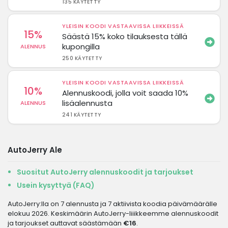
135 KÄYTETTY
YLEISIN KOODI VASTAAVISSA LIIKKEISSÄ
15%
Säästä 15% koko tilauksesta tällä
kupongilla
ALENNUS
250 KÄYTETTY
YLEISIN KOODI VASTAAVISSA LIIKKEISSÄ
10%
Alennuskoodi, jolla voit saada 10%
lisäalennusta
ALENNUS
241 KÄYTETTY
AutoJerry Ale
Suositut AutoJerry alennuskoodit ja tarjoukset
Usein kysyttyä (FAQ)
AutoJerry:lla on 7 alennusta ja 7 aktiivista koodia päivämäärälle
elokuu 2026. Keskimäärin AutoJerry-liiikkeemme alennuskoodit
ja tarjoukset auttavat säästämään
€16
.