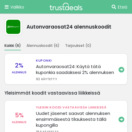
Valikko
Etsiä
Autonvaraosat24 alennuskoodit
Kaikki (
6
)
Alennuskoodit (
6
)
Tarjoukset (
0
)
KUPONKI
2%
Autonvaraosat24: Käytä tätä
kuponkia saadaksesi 2% alennuksen
ALENNUS
92 KÄYTETTY
Yleisimmät koodit vastaavissa liiikkeissä
YLEISIN KOODI VASTAAVISSA LIIKKEISSÄ
Uudet jäsenet saavat alennuksen
5%
ensimmäisestä tilauksesta tällä
ALENNUS
kupongilla
194 KÄYTETTY