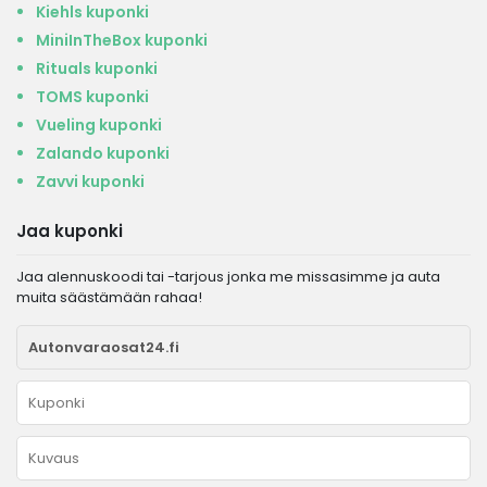
Kiehls kuponki
MiniInTheBox kuponki
Rituals kuponki
TOMS kuponki
Vueling kuponki
Zalando kuponki
Zavvi kuponki
Jaa kuponki
Jaa alennuskoodi tai -tarjous jonka me missasimme ja auta
muita säästämään rahaa!