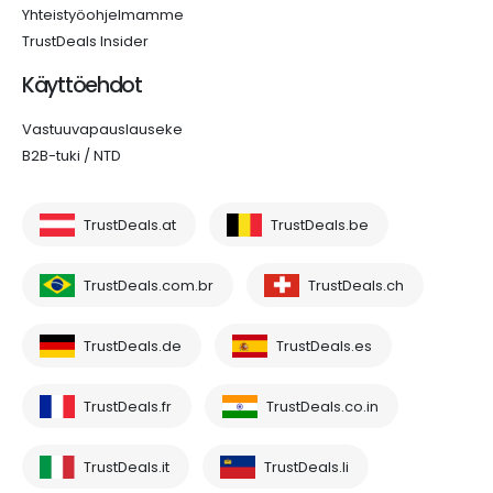
Yhteistyöohjelmamme
TrustDeals Insider
Käyttöehdot
Vastuuvapauslauseke
B2B-tuki / NTD
TrustDeals.at
TrustDeals.be
TrustDeals.com.br
TrustDeals.ch
TrustDeals.de
TrustDeals.es
TrustDeals.fr
TrustDeals.co.in
TrustDeals.it
TrustDeals.li