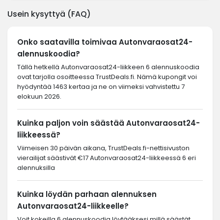
Usein kysyttyä (FAQ)
Onko saatavilla toimivaa Autonvaraosat24-
alennuskoodia?
Tällä hetkellä Autonvaraosat24-liikkeen 6 alennuskoodia
ovat tarjolla osoitteessa TrustDeals.fi. Nämä kupongit voi
hyödyntää 1463 kertaa ja ne on viimeksi vahvistettu 7
elokuun 2026.
Kuinka paljon voin säästää Autonvaraosat24-
liikkeessä?
Viimeisen 30 päivän aikana, TrustDeals.fi-nettisivuston
vierailijat säästivät €17 Autonvaraosat24-liikkeessä 6 eri
alennuksilla
Kuinka löydän parhaan alennuksen
Autonvaraosat24-liikkeelle?
Voit kokeilla 6 alennuskoodia löytääksesi millä säästät