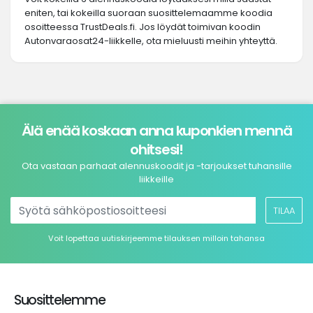
eniten, tai kokeilla suoraan suosittelemaamme koodia
osoitteessa TrustDeals.fi. Jos löydät toimivan koodin
Autonvaraosat24-liikkelle, ota mieluusti meihin yhteyttä.
Älä enää koskaan anna kuponkien mennä
ohitsesi!
Ota vastaan parhaat alennuskoodit ja -tarjoukset tuhansille
liikkeille
TILAA
Voit lopettaa uutiskirjeemme tilauksen milloin tahansa
Suosittelemme