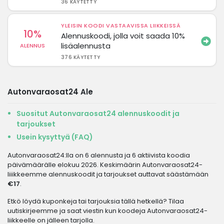
36 KÄYTETTY
YLEISIN KOODI VASTAAVISSA LIIKKEISSÄ
10%
Alennuskoodi, jolla voit saada 10%
lisäalennusta
ALENNUS
376 KÄYTETTY
Autonvaraosat24 Ale
Suositut Autonvaraosat24 alennuskoodit ja
tarjoukset
Usein kysyttyä (FAQ)
Autonvaraosat24:lla on 6 alennusta ja 6 aktiivista koodia
päivämäärälle elokuu 2026. Keskimäärin Autonvaraosat24-
liiikkeemme alennuskoodit ja tarjoukset auttavat säästämään
€17
.
Etkö löydä kuponkeja tai tarjouksia tällä hetkellä? Tilaa
uutiskirjeemme ja saat viestin kun koodeja Autonvaraosat24-
liikkeelle on jälleen tarjolla.