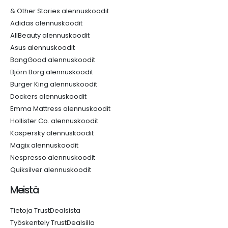
& Other Stories alennuskoodit
Adidas alennuskoodit
AllBeauty alennuskoodit
Asus alennuskoodit
BangGood alennuskoodit
Björn Borg alennuskoodit
Burger King alennuskoodit
Dockers alennuskoodit
Emma Mattress alennuskoodit
Hollister Co. alennuskoodit
Kaspersky alennuskoodit
Magix alennuskoodit
Nespresso alennuskoodit
Quiksilver alennuskoodit
Meistä
Tietoja TrustDealsista
Työskentely TrustDealsilla