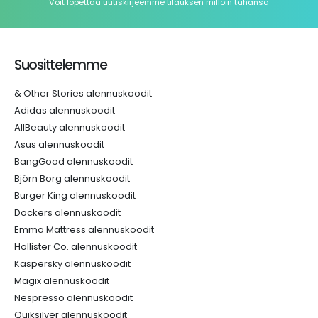
Voit lopettaa uutiskirjeemme tilauksen milloin tahansa
Suosittelemme
& Other Stories alennuskoodit
Adidas alennuskoodit
AllBeauty alennuskoodit
Asus alennuskoodit
BangGood alennuskoodit
Björn Borg alennuskoodit
Burger King alennuskoodit
Dockers alennuskoodit
Emma Mattress alennuskoodit
Hollister Co. alennuskoodit
Kaspersky alennuskoodit
Magix alennuskoodit
Nespresso alennuskoodit
Quiksilver alennuskoodit