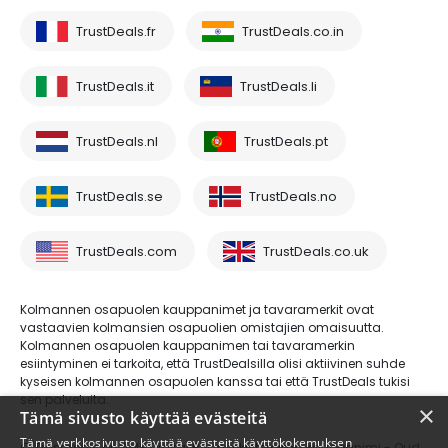
TrustDeals.fr
TrustDeals.co.in
TrustDeals.it
TrustDeals.li
TrustDeals.nl
TrustDeals.pt
TrustDeals.se
TrustDeals.no
TrustDeals.com
TrustDeals.co.uk
Kolmannen osapuolen kauppanimet ja tavaramerkit ovat
vastaavien kolmansien osapuolien omistajien omaisuutta.
Kolmannen osapuolen kauppanimen tai tavaramerkin
esiintyminen ei tarkoita, että TrustDealsilla olisi aktiivinen suhde
kyseisen kolmannen osapuolen kanssa tai että TrustDeals tukisi
sen palveluita.
×
Tämä sivusto käyttää evästeitä
Tämä verkkosivusto käyttää evästeitä käyttökokemuksen
© Trustdeals on AMS Digital B.V.:n rekisteröimä kauppanimi - Oud