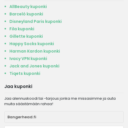
AllBeauty kuponki
Barceló kuponki
Disneyland Paris kuponki
Fila kuponki
Gillette kuponki
Happy Socks kuponki
Harman Kardon kuponki
Ivacy VPN kuponki
Jack and Jones kuponki
Tiqets kuponki
Jaa kuponki
Jaa alennuskoodi tai -tarjous jonka me missasimme ja auta
muita säästämään rahaa!