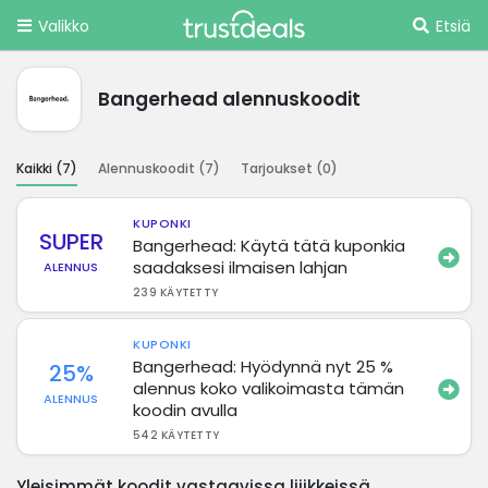
Valikko
Etsiä
Bangerhead alennuskoodit
Kaikki (
7
)
Alennuskoodit (
7
)
Tarjoukset (
0
)
KUPONKI
SUPER
Bangerhead: Käytä tätä kuponkia
saadaksesi ilmaisen lahjan
ALENNUS
239 KÄYTETTY
KUPONKI
Bangerhead: Hyödynnä nyt 25 %
25%
alennus koko valikoimasta tämän
ALENNUS
koodin avulla
542 KÄYTETTY
Yleisimmät koodit vastaavissa liiikkeissä