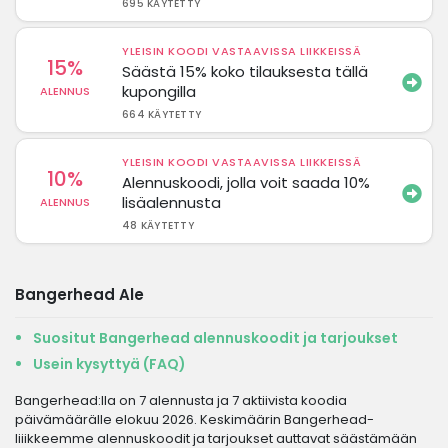
695 KÄYTETTY
YLEISIN KOODI VASTAAVISSA LIIKKEISSÄ
15%
Säästä 15% koko tilauksesta tällä
kupongilla
ALENNUS
664 KÄYTETTY
YLEISIN KOODI VASTAAVISSA LIIKKEISSÄ
10%
Alennuskoodi, jolla voit saada 10%
lisäalennusta
ALENNUS
48 KÄYTETTY
Bangerhead Ale
Suositut Bangerhead alennuskoodit ja tarjoukset
Usein kysyttyä (FAQ)
Bangerhead:lla on 7 alennusta ja 7 aktiivista koodia
päivämäärälle elokuu 2026. Keskimäärin Bangerhead-
liiikkeemme alennuskoodit ja tarjoukset auttavat säästämään