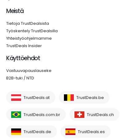
Meistä
Tietoja TrustDealsista
Työskentely TrustDealsilla
Yhteistyöohjelmamme
TrustDeals Insider
Käyttöehdot
Vastuuvapauslauseke
B2B-tuki / NTD
TrustDeals.at
TrustDeals.be
TrustDeals.com.br
TrustDeals.ch
TrustDeals.de
TrustDeals.es