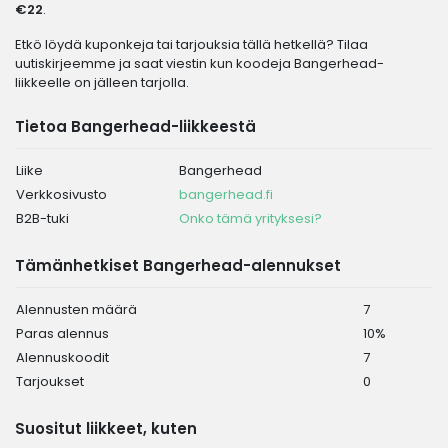
€22
.
Etkö löydä kuponkeja tai tarjouksia tällä hetkellä? Tilaa
uutiskirjeemme ja saat viestin kun koodeja Bangerhead-
liikkeelle on jälleen tarjolla.
Tietoa Bangerhead-liikkeestä
Liike
Bangerhead
Verkkosivusto
bangerhead.fi
B2B-tuki
Onko tämä yrityksesi?
Tämänhetkiset Bangerhead-alennukset
Alennusten määrä
7
Paras alennus
10%
Alennuskoodit
7
Tarjoukset
0
Suositut liikkeet, kuten