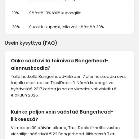
10%
Säästä 10% tällä kupongilla
20%
Suosittu kuponki, jolla voit säästää 20%
Usein kysyttyä (FAQ)
Onko saatavilla toimivaa Bangerhead-
alennuskoodia?
Tällä hetkellä Bangerhead-liikkeen 7 alennuskoodia ovat
tarjolla osoitteessa TrustDeals.fi. Nämä kupongit voi
hyödyntää 2317 kertaa ja ne on viimeksi vahvistettu 6
elokuun 2026.
Kuinka paljon voin säästää Bangerhead-
liikkeessä?
Viimeisen 30 päivän aikana, TrustDeals.fi-nettisivuston
vierailijat säästivät €22 Bangerhead-liikkeessä 7 eri