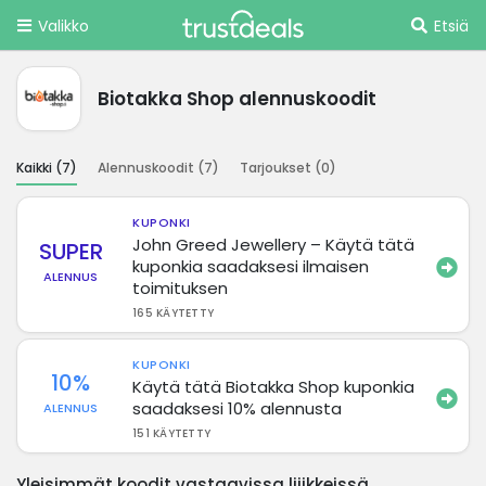
Valikko
Etsiä
Biotakka Shop alennuskoodit
Kaikki (
7
)
Alennuskoodit (
7
)
Tarjoukset (
0
)
KUPONKI
John Greed Jewellery – Käytä tätä
SUPER
kuponkia saadaksesi ilmaisen
ALENNUS
toimituksen
165 KÄYTETTY
KUPONKI
10%
Käytä tätä Biotakka Shop kuponkia
saadaksesi 10% alennusta
ALENNUS
151 KÄYTETTY
Yleisimmät koodit vastaavissa liiikkeissä