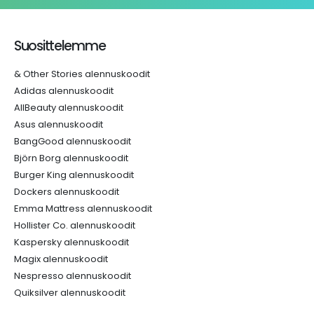
Suosittelemme
& Other Stories alennuskoodit
Adidas alennuskoodit
AllBeauty alennuskoodit
Asus alennuskoodit
BangGood alennuskoodit
Björn Borg alennuskoodit
Burger King alennuskoodit
Dockers alennuskoodit
Emma Mattress alennuskoodit
Hollister Co. alennuskoodit
Kaspersky alennuskoodit
Magix alennuskoodit
Nespresso alennuskoodit
Quiksilver alennuskoodit