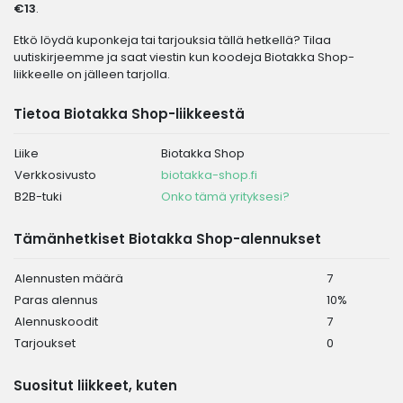
€13
.
Etkö löydä kuponkeja tai tarjouksia tällä hetkellä? Tilaa
uutiskirjeemme ja saat viestin kun koodeja Biotakka Shop-
liikkeelle on jälleen tarjolla.
Tietoa Biotakka Shop-liikkeestä
Liike
Biotakka Shop
Verkkosivusto
biotakka-shop.fi
B2B-tuki
Onko tämä yrityksesi?
Tämänhetkiset Biotakka Shop-alennukset
Alennusten määrä
7
Paras alennus
10%
Alennuskoodit
7
Tarjoukset
0
Suositut liikkeet, kuten