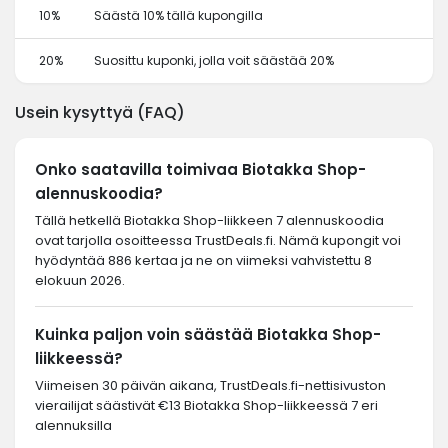
10%
Säästä 10% tällä kupongilla
20%
Suosittu kuponki, jolla voit säästää 20%
Usein kysyttyä (FAQ)
Onko saatavilla toimivaa Biotakka Shop-
alennuskoodia?
Tällä hetkellä Biotakka Shop-liikkeen 7 alennuskoodia
ovat tarjolla osoitteessa TrustDeals.fi. Nämä kupongit voi
hyödyntää 886 kertaa ja ne on viimeksi vahvistettu 8
elokuun 2026.
Kuinka paljon voin säästää Biotakka Shop-
liikkeessä?
Viimeisen 30 päivän aikana, TrustDeals.fi-nettisivuston
vierailijat säästivät €13 Biotakka Shop-liikkeessä 7 eri
alennuksilla