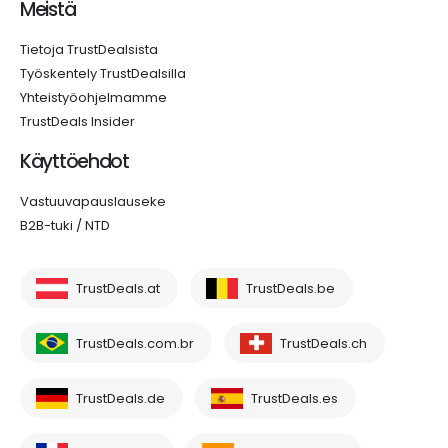
Meistä
Tietoja TrustDealsista
Työskentely TrustDealsilla
Yhteistyöohjelmamme
TrustDeals Insider
Käyttöehdot
Vastuuvapauslauseke
B2B-tuki / NTD
TrustDeals.at
TrustDeals.be
TrustDeals.com.br
TrustDeals.ch
TrustDeals.de
TrustDeals.es