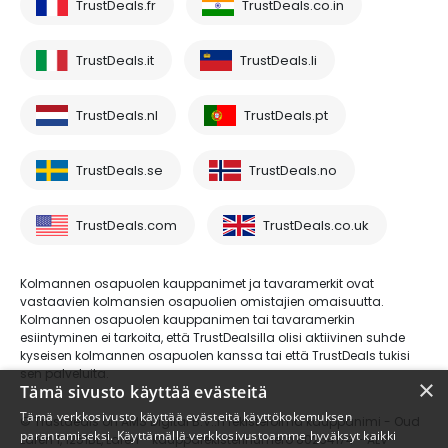
TrustDeals.fr
TrustDeals.co.in
TrustDeals.it
TrustDeals.li
TrustDeals.nl
TrustDeals.pt
TrustDeals.se
TrustDeals.no
TrustDeals.com
TrustDeals.co.uk
Kolmannen osapuolen kauppanimet ja tavaramerkit ovat
vastaavien kolmansien osapuolien omistajien omaisuutta.
Kolmannen osapuolen kauppanimen tai tavaramerkin
esiintyminen ei tarkoita, että TrustDealsilla olisi aktiivinen suhde
kyseisen kolmannen osapuolen kanssa tai että TrustDeals tukisi
sen palveluita.
×
Tämä sivusto käyttää evästeitä
Tämä verkkosivusto käyttää evästeitä käyttökokemuksen
© Trustdeals on AMS Digital B.V.:n rekisteröimä kauppanimi - Oud
parantamiseksi. Käyttämällä verkkosivustoamme hyväksyt kaikki
Laren 1, 1251BL, Laren - kaupparekisterinumero 80264174 - ALV-