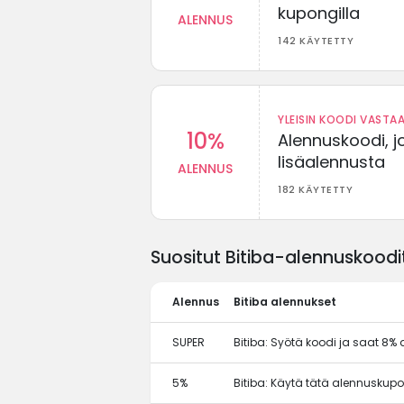
kupongilla
ALENNUS
142 KÄYTETTY
YLEISIN KOODI VASTAA
10%
Alennuskoodi, j
lisäalennusta
ALENNUS
182 KÄYTETTY
Suositut Bitiba-alennuskoodit
Alennus
Bitiba alennukset
SUPER
Bitiba: Syötä koodi ja saat 8% 
5%
Bitiba: Käytä tätä alennuskup