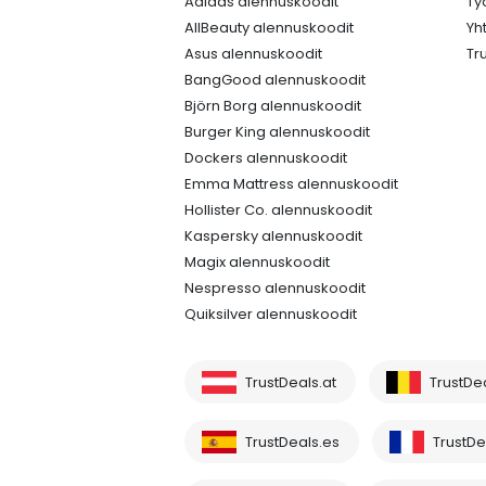
Adidas alennuskoodit
Ty
AllBeauty alennuskoodit
Yh
Asus alennuskoodit
Tr
BangGood alennuskoodit
Björn Borg alennuskoodit
Burger King alennuskoodit
Dockers alennuskoodit
Emma Mattress alennuskoodit
Hollister Co. alennuskoodit
Kaspersky alennuskoodit
Magix alennuskoodit
Nespresso alennuskoodit
Quiksilver alennuskoodit
TrustDeals.at
TrustDe
TrustDeals.es
TrustDea