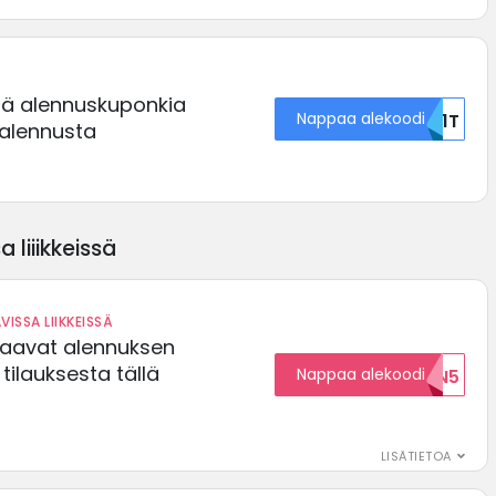
ätä alennuskuponkia
Nappaa alekoodi
NS1T
alennusta
 liiikkeissä
VISSA LIIKKEISSÄ
saavat alennuksen
ilauksesta tällä
Nappaa alekoodi
ALENNUKSEN5
LISÄTIETOA