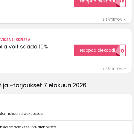
Nappaa alekoodi
15OFF
LISÄTIETOA
VISSA LIIKKEISSÄ
olla voit saada 10%
Nappaa alekoodi
ALENNUSKOODID10
LISÄTIETOA
 ja -tarjoukset 7 elokuun 2026
alennuksen tilauksestasi
onkia saadaksesi 5% alennusta