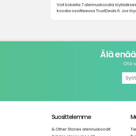
Voit kokeilla 7 alennuskoodia löytääkse
koodia osoitteessa TrustDeals.fi. Jos löyd
Älä enää
Ota v
Suosittelemme
Me
& Other Stories alennuskoodit
Ti