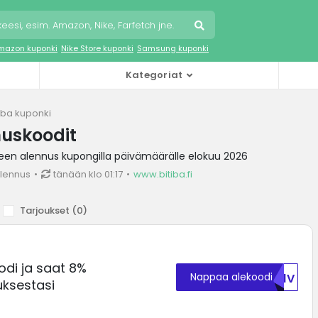
mazon kuponki
Nike Store kuponki
Samsung kuponki
Kategoriat
tiba kuponki
nuskoodit
keen alennus kupongilla päivämäärälle elokuu 2026
lennus
tänään klo 01:17
www.bitiba.fi
Tarjoukset (
0
)
odi ja saat 8%
Nappaa alekoodi
TK1V
uksestasi