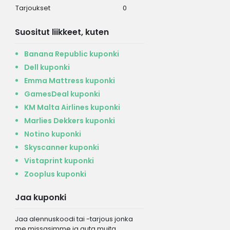
Tarjoukset
0
Suositut liikkeet, kuten
Banana Republic kuponki
Dell kuponki
Emma Mattress kuponki
GamesDeal kuponki
KM Malta Airlines kuponki
Marlies Dekkers kuponki
Notino kuponki
Skyscanner kuponki
Vistaprint kuponki
Zooplus kuponki
Jaa kuponki
Jaa alennuskoodi tai -tarjous jonka
me missasimme ja auta muita