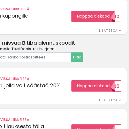
VISSA LIIKKEISSÄ
ä kupongilla
Nappaa alekoodi
KOODID10
LISÄTIETOA
 missaa Bitiba alennuskoodit
amalla TrustDeals-uutiskirjeen!
Tilaa
VISSA LIIKKEISSÄ
, jolla voit säästää 20%
Nappaa alekoodi
WELCOME20
LISÄTIETOA
VISSA LIIKKEISSÄ
 tilauksesta tällä