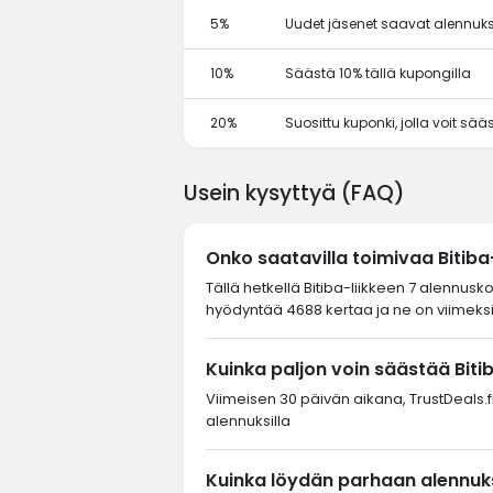
5%
Uudet jäsenet saavat alennuks
10%
Säästä 10% tällä kupongilla
20%
Suosittu kuponki, jolla voit sä
Usein kysyttyä (FAQ)
Onko saatavilla toimivaa Bitib
Tällä hetkellä Bitiba-liikkeen 7 alennusk
hyödyntää 4688 kertaa ja ne on viimeksi
Kuinka paljon voin säästää Biti
Viimeisen 30 päivän aikana, TrustDeals.fi-
alennuksilla
Kuinka löydän parhaan alennukse