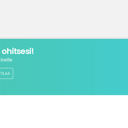
ohitsesi!
keille
TILAA