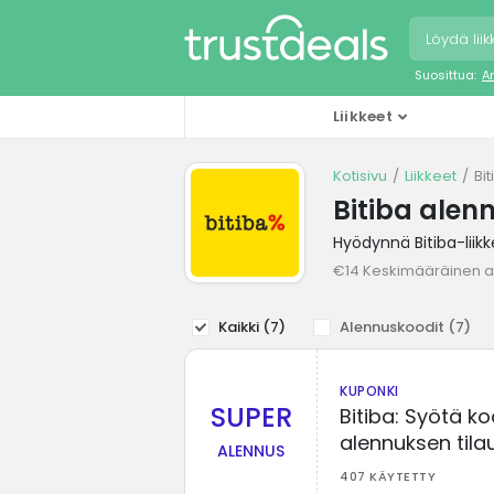
Suosittua:
A
Liikkeet
Kotisivu
Liikkeet
Bi
Bitiba alen
Hyödynnä Bitiba-liik
€14 Keskimääräinen a
Kaikki (
7
)
Alennuskoodit (
7
)
KUPONKI
SUPER
Bitiba: Syötä ko
alennuksen tila
ALENNUS
407 KÄYTETTY