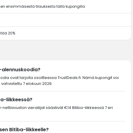
en ensimmäisestä tilauksesta tällä kupongilla
ästää 20%
a-alennuskoodia?
oodia ovat tarjolla osoitteessa TrustDeals.fi. Nämä kupongit voi
 vahvistettu 7 elokuun 2026.
ba-liikkeessä?
nettisivuston vierailijat säästivät €14 Bitiba-liikkeessä 7 eri
n Bitiba-liikkeelle?