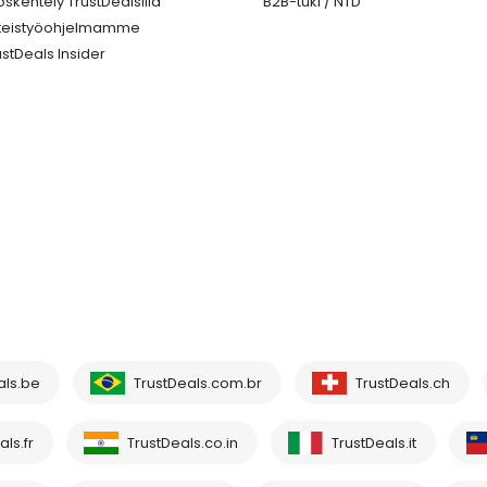
öskentely TrustDealsilla
B2B-tuki / NTD
teistyöohjelmamme
ustDeals Insider
als.be
TrustDeals.com.br
TrustDeals.ch
ls.fr
TrustDeals.co.in
TrustDeals.it