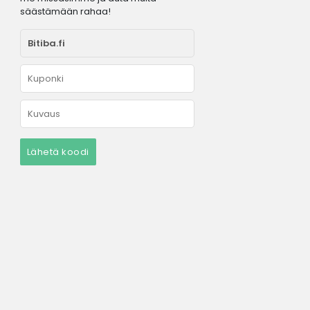
säästämään rahaa!
Lähetä koodi