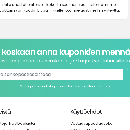
si millä säästät eniten, tai kokeilla suoraan suosittelemaamme
ät toimivan koodin Bitiba-liikkelle, ota mieluusti meihin yhteyttä.
 koskaan anna kuponkien mennä 
astaan parhaat alennuskoodit ja -tarjoukset tuhansille liik
Voit lopettaa uutiskirjeemme tilauksen milloin tahansa
istä
Käyttöehdot
etoja TrustDealsista
Vastuuvapauslauseke