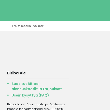
TrustDeals Insider
Bitiba Ale
Suositut Bitiba
alennuskoodit ja tarjoukset
Usein kysyttyä (FAQ)
Bitiba:lla on 7 alennusta ja 7 aktiivista
koodia päivämäärälle elokuu 2026.