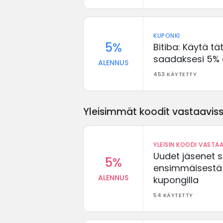
KUPONKI
5%
Bitiba: Käytä t
saadaksesi 5% 
ALENNUS
453 KÄYTETTY
Yleisimmät koodit vastaavissa
YLEISIN KOODI VASTAA
Uudet jäsenet 
5%
ensimmäisestä t
ALENNUS
kupongilla
54 KÄYTETTY