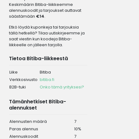
Keskimäärin Bitiba-liiikkeemme
alennuskoodit ja tarjoukset auttavat
säästämään
€14
.
Etkö löydä kuponkeja tai tarjouksia
tällä hetkellä? Tilaa uutiskirjeemme ja
saat viestin kun koodeja Bitiba-
liikkeelle on jälleen tarjolla.
Tietoa Bitiba-liikkeestä
Liike
Bitiba
Verkkosivusto
bitiba.fi
B2B-tuki
Onko tämä yrityksesi?
Tämänhetkiset Bitiba-
alennukset
Alennusten määrä
7
Paras alennus
10%
Alennuskoodit
7