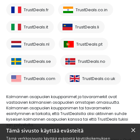
TrustDeals.fr
TrustDeals.co.in
TrustDeals.it
TrustDeals.li
TrustDeals.nl
TrustDeals.pt
TrustDeals.se
TrustDeals.no
TrustDeals.com
TrustDeals.co.uk
Kolmannen osapuolen kauppanimet ja tavaramerkit ovat
vastaavien kolmansien osapuolien omistajien omaisuutta.
Kolmannen osapuolen kauppanimen tai tavaramerkin
esiintyminen ei tarkoita, että TrustDealsilla olisi aktiivinen suhde
kyseisen kolmannen osapuolen kanssa tai että TrustDeals tukisi
sen palveluita.
×
Tämä sivusto käyttää evästeitä
Tämä verkkosivusto käyttää evästeitä käyttökokemuksen
© Trustdeals on AMS Digital B.V.:n rekisteröimä kauppanimi - Oud