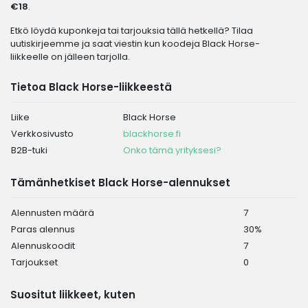
€18
.
Etkö löydä kuponkeja tai tarjouksia tällä hetkellä? Tilaa
uutiskirjeemme ja saat viestin kun koodeja Black Horse-
liikkeelle on jälleen tarjolla.
Tietoa Black Horse-liikkeestä
Liike
Black Horse
Verkkosivusto
blackhorse.fi
B2B-tuki
Onko tämä yrityksesi?
Tämänhetkiset Black Horse-alennukset
Alennusten määrä
7
Paras alennus
30%
Alennuskoodit
7
Tarjoukset
0
Suositut liikkeet, kuten