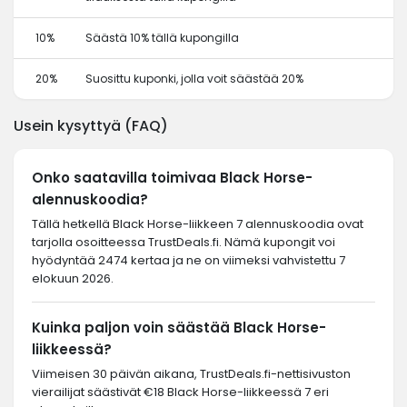
10%
Säästä 10% tällä kupongilla
20%
Suosittu kuponki, jolla voit säästää 20%
Usein kysyttyä (FAQ)
Onko saatavilla toimivaa Black Horse-
alennuskoodia?
Tällä hetkellä Black Horse-liikkeen 7 alennuskoodia ovat
tarjolla osoitteessa TrustDeals.fi. Nämä kupongit voi
hyödyntää 2474 kertaa ja ne on viimeksi vahvistettu 7
elokuun 2026.
Kuinka paljon voin säästää Black Horse-
liikkeessä?
Viimeisen 30 päivän aikana, TrustDeals.fi-nettisivuston
vierailijat säästivät €18 Black Horse-liikkeessä 7 eri