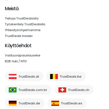
Meistä
Tietoja TrustDealsista
Työskentely TrustDealsilla
Yhteistyöohjelmamme
TrustDeals Insider
Käyttöehdot
Vastuuvapauslauseke
B2B-tuki / NTD
TrustDeals.at
TrustDeals.be
TrustDeals.com.br
TrustDeals.ch
TrustDeals.de
TrustDeals.es