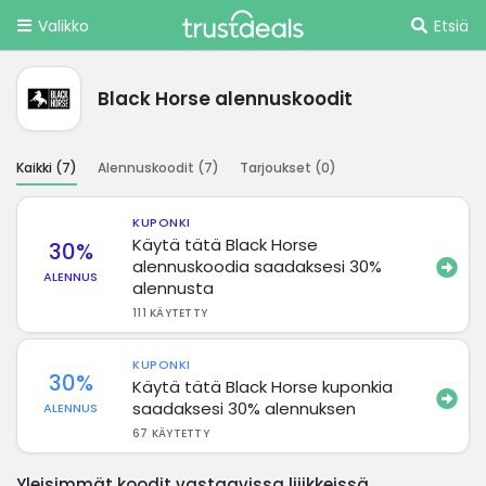
Valikko
Etsiä
Black Horse alennuskoodit
Kaikki (
7
)
Alennuskoodit (
7
)
Tarjoukset (
0
)
KUPONKI
Käytä tätä Black Horse
30%
alennuskoodia saadaksesi 30%
ALENNUS
alennusta
111 KÄYTETTY
KUPONKI
30%
Käytä tätä Black Horse kuponkia
saadaksesi 30% alennuksen
ALENNUS
67 KÄYTETTY
Yleisimmät koodit vastaavissa liiikkeissä