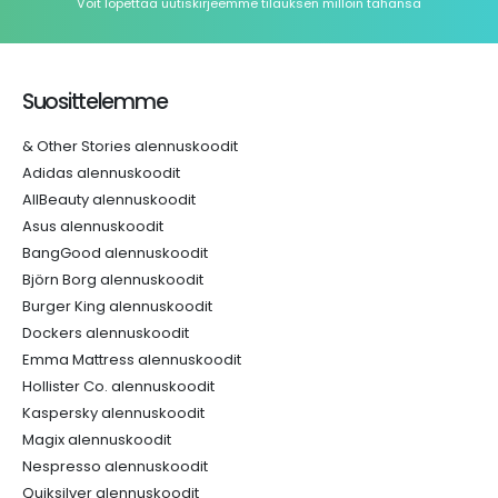
Voit lopettaa uutiskirjeemme tilauksen milloin tahansa
Suosittelemme
& Other Stories alennuskoodit
Adidas alennuskoodit
AllBeauty alennuskoodit
Asus alennuskoodit
BangGood alennuskoodit
Björn Borg alennuskoodit
Burger King alennuskoodit
Dockers alennuskoodit
Emma Mattress alennuskoodit
Hollister Co. alennuskoodit
Kaspersky alennuskoodit
Magix alennuskoodit
Nespresso alennuskoodit
Quiksilver alennuskoodit