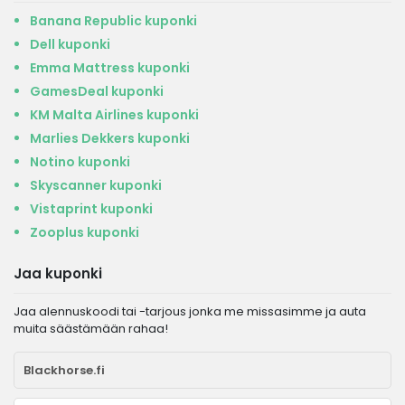
Banana Republic kuponki
Dell kuponki
Emma Mattress kuponki
GamesDeal kuponki
KM Malta Airlines kuponki
Marlies Dekkers kuponki
Notino kuponki
Skyscanner kuponki
Vistaprint kuponki
Zooplus kuponki
Jaa kuponki
Jaa alennuskoodi tai -tarjous jonka me missasimme ja auta
muita säästämään rahaa!