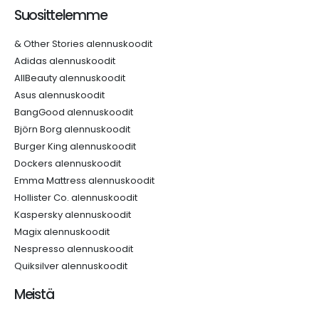
Suosittelemme
& Other Stories alennuskoodit
Adidas alennuskoodit
AllBeauty alennuskoodit
Asus alennuskoodit
BangGood alennuskoodit
Björn Borg alennuskoodit
Burger King alennuskoodit
Dockers alennuskoodit
Emma Mattress alennuskoodit
Hollister Co. alennuskoodit
Kaspersky alennuskoodit
Magix alennuskoodit
Nespresso alennuskoodit
Quiksilver alennuskoodit
Meistä