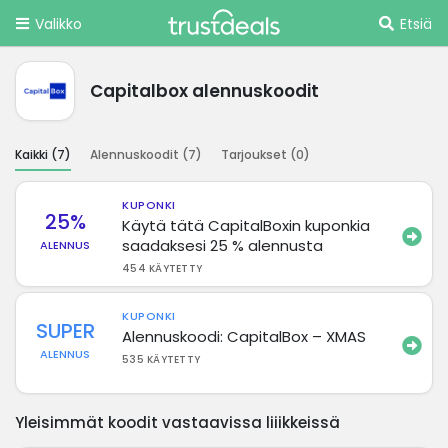
Valikko
Etsiä
Capitalbox alennuskoodit
Kaikki (
7
)
Alennuskoodit (
7
)
Tarjoukset (
0
)
KUPONKI
25%
Käytä tätä CapitalBoxin kuponkia
saadaksesi 25 % alennusta
ALENNUS
454 KÄYTETTY
KUPONKI
SUPER
Alennuskoodi: CapitalBox – XMAS
ALENNUS
535 KÄYTETTY
Yleisimmät koodit vastaavissa liiikkeissä