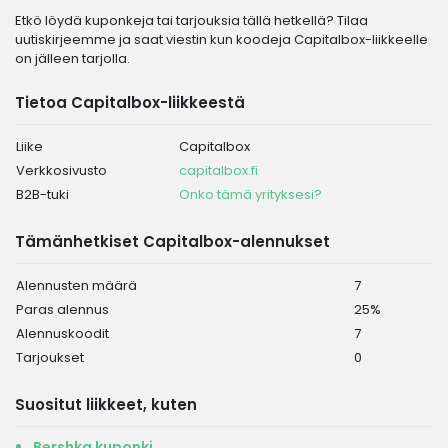
Etkö löydä kuponkeja tai tarjouksia tällä hetkellä? Tilaa
uutiskirjeemme ja saat viestin kun koodeja Capitalbox-liikkeelle
on jälleen tarjolla.
Tietoa Capitalbox-liikkeestä
Liike
Capitalbox
Verkkosivusto
capitalbox.fi
B2B-tuki
Onko tämä yrityksesi?
Tämänhetkiset Capitalbox-alennukset
Alennusten määrä
7
Paras alennus
25%
Alennuskoodit
7
Tarjoukset
0
Suositut liikkeet, kuten
Bershka kuponki