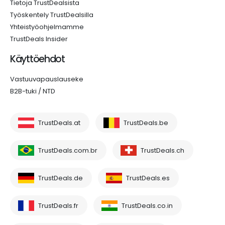
Tietoja TrustDealsista
Työskentely TrustDealsilla
Yhteistyöohjelmamme
TrustDeals Insider
Käyttöehdot
Vastuuvapauslauseke
B2B-tuki / NTD
TrustDeals.at
TrustDeals.be
TrustDeals.com.br
TrustDeals.ch
TrustDeals.de
TrustDeals.es
TrustDeals.fr
TrustDeals.co.in