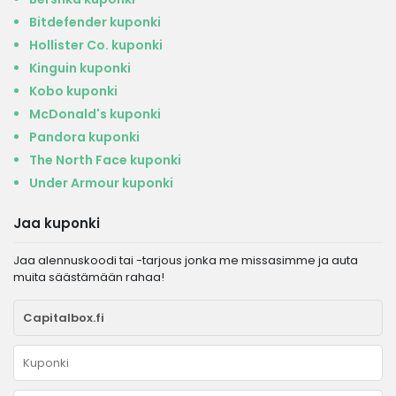
Bitdefender kuponki
Hollister Co. kuponki
Kinguin kuponki
Kobo kuponki
McDonald's kuponki
Pandora kuponki
The North Face kuponki
Under Armour kuponki
Jaa kuponki
Jaa alennuskoodi tai -tarjous jonka me missasimme ja auta
muita säästämään rahaa!