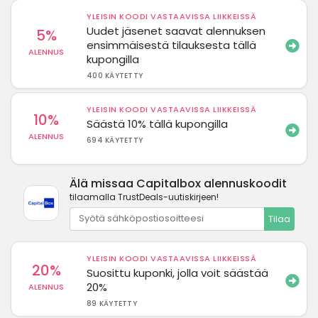
YLEISIN KOODI VASTAAVISSA LIIKKEISSÄ
Uudet jäsenet saavat alennuksen
5%
ensimmäisestä tilauksesta tällä
ALENNUS
kupongilla
400 KÄYTETTY
YLEISIN KOODI VASTAAVISSA LIIKKEISSÄ
10%
Säästä 10% tällä kupongilla
ALENNUS
694 KÄYTETTY
Älä missaa Capitalbox alennuskoodit
tilaamalla TrustDeals-uutiskirjeen!
Tilaa
YLEISIN KOODI VASTAAVISSA LIIKKEISSÄ
20%
Suosittu kuponki, jolla voit säästää
20%
ALENNUS
89 KÄYTETTY