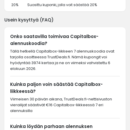
20%
Suosittu kuponki, jolla voit säästää 20%
Usein kysyttyä (FAQ)
Onko saatavilla toimivaa Capitalbox-
alennuskoodia?
Tällä hetkellä Capitalbox-liikkeen 7 alennuskoodia ovat
tarjolla osoitteessa TrustDeals.fi. Nämä kupongit voi
hyödyntää 3974 kertaa ja ne on viimeksi vahvistettu 6
elokuun 2026.
Kuinka paljon voin säästää Capitalbox-
liikkeessä?
Viimeisen 30 päivän aikana, TrustDeals.fi-nettisivuston
vierailijat säästivät €16 Capitalbox-liikkeessä 7 eri
alennuksilla
Kuinka löydän parhaan alennuksen