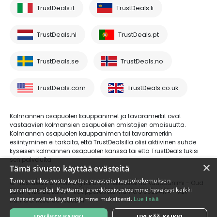
TrustDeals.it
TrustDeals.li
TrustDeals.nl
TrustDeals.pt
TrustDeals.se
TrustDeals.no
TrustDeals.com
TrustDeals.co.uk
Kolmannen osapuolen kauppanimet ja tavaramerkit ovat
vastaavien kolmansien osapuolien omistajien omaisuutta.
Kolmannen osapuolen kauppanimen tai tavaramerkin
esiintyminen ei tarkoita, että TrustDealsilla olisi aktiivinen suhde
kyseisen kolmannen osapuolen kanssa tai että TrustDeals tukisi
sen palveluita.
×
Tämä sivusto käyttää evästeitä
Tämä verkkosivusto käyttää evästeitä käyttökokemuksen
© Trustdeals on AMS Digital B.V.:n rekisteröimä kauppanimi - Oud
parantamiseksi. Käyttämällä verkkosivustoamme hyväksyt kaikki
Laren 1, 1251BL, Laren - kaupparekisterinumero 80264174 - ALV-
evästeet evästekäytäntöjemme mukaisesti.
Lue lisää
numero: NL861609360B01