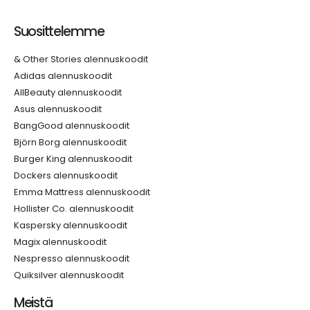
Suosittelemme
& Other Stories alennuskoodit
Adidas alennuskoodit
AllBeauty alennuskoodit
Asus alennuskoodit
BangGood alennuskoodit
Björn Borg alennuskoodit
Burger King alennuskoodit
Dockers alennuskoodit
Emma Mattress alennuskoodit
Hollister Co. alennuskoodit
Kaspersky alennuskoodit
Magix alennuskoodit
Nespresso alennuskoodit
Quiksilver alennuskoodit
Meistä