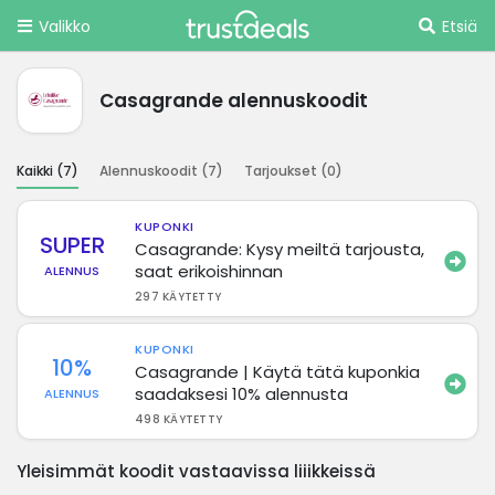
Valikko
Etsiä
Casagrande alennuskoodit
Kaikki (
7
)
Alennuskoodit (
7
)
Tarjoukset (
0
)
KUPONKI
SUPER
Casagrande: Kysy meiltä tarjousta,
saat erikoishinnan
ALENNUS
297 KÄYTETTY
KUPONKI
10%
Casagrande | Käytä tätä kuponkia
saadaksesi 10% alennusta
ALENNUS
498 KÄYTETTY
Yleisimmät koodit vastaavissa liiikkeissä