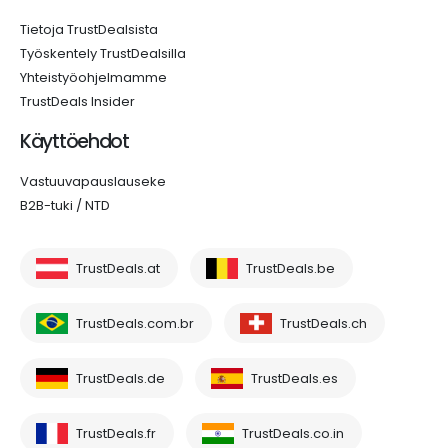
Tietoja TrustDealsista
Työskentely TrustDealsilla
Yhteistyöohjelmamme
TrustDeals Insider
Käyttöehdot
Vastuuvapauslauseke
B2B-tuki / NTD
TrustDeals.at
TrustDeals.be
TrustDeals.com.br
TrustDeals.ch
TrustDeals.de
TrustDeals.es
TrustDeals.fr
TrustDeals.co.in