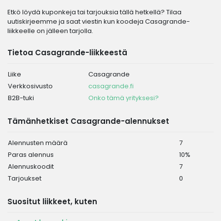
Etkö löydä kuponkeja tai tarjouksia tällä hetkellä? Tilaa
uutiskirjeemme ja saat viestin kun koodeja Casagrande-
liikkeelle on jälleen tarjolla.
Tietoa Casagrande-liikkeestä
Liike
Casagrande
Verkkosivusto
casagrande.fi
B2B-tuki
Onko tämä yrityksesi?
Tämänhetkiset Casagrande-alennukset
Alennusten määrä
7
Paras alennus
10%
Alennuskoodit
7
Tarjoukset
0
Suositut liikkeet, kuten