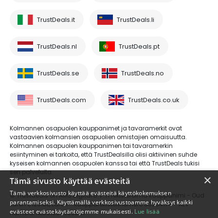
TrustDeals.it
TrustDeals.li
TrustDeals.nl
TrustDeals.pt
TrustDeals.se
TrustDeals.no
TrustDeals.com
TrustDeals.co.uk
Kolmannen osapuolen kauppanimet ja tavaramerkit ovat
vastaavien kolmansien osapuolien omistajien omaisuutta.
Kolmannen osapuolen kauppanimen tai tavaramerkin
esiintyminen ei tarkoita, että TrustDealsilla olisi aktiivinen suhde
kyseisen kolmannen osapuolen kanssa tai että TrustDeals tukisi
sen palveluita.
×
Tämä sivusto käyttää evästeitä
Tämä verkkosivusto käyttää evästeitä käyttökokemuksen
© Trustdeals on AMS Digital B.V.:n rekisteröimä kauppanimi - Oud
parantamiseksi. Käyttämällä verkkosivustoamme hyväksyt kaikki
Laren 1, 1251BL, Laren - kaupparekisterinumero 80264174 - ALV-
evästeet evästekäytäntöjemme mukaisesti.
Lue lisää
numero: NL861609360B01