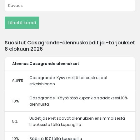
Lähetä koodi
Suositut Casagrande-alennuskoodit ja -tarjoukset
8 elokuun 2026
Alennus
Casagrande alennukset
Casagrande: Kysy meiltä tarjousta, saat
SUPER
erikoishinnan
Casagrande | Käytä tätä kuponkia saadaksesi 10%
10%
alennusta
Uudet jäsenet saavat alennuksen ensimmäisestä
5%
tilauksesta tällä kupongilla
10%
Säästä 10% tällä kupongilla