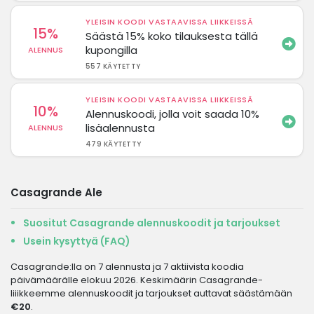
YLEISIN KOODI VASTAAVISSA LIIKKEISSÄ
15%
Säästä 15% koko tilauksesta tällä
kupongilla
ALENNUS
557 KÄYTETTY
YLEISIN KOODI VASTAAVISSA LIIKKEISSÄ
10%
Alennuskoodi, jolla voit saada 10%
lisäalennusta
ALENNUS
479 KÄYTETTY
Casagrande Ale
Suositut Casagrande alennuskoodit ja tarjoukset
Usein kysyttyä (FAQ)
Casagrande:lla on 7 alennusta ja 7 aktiivista koodia
päivämäärälle elokuu 2026. Keskimäärin Casagrande-
liiikkeemme alennuskoodit ja tarjoukset auttavat säästämään
€20
.