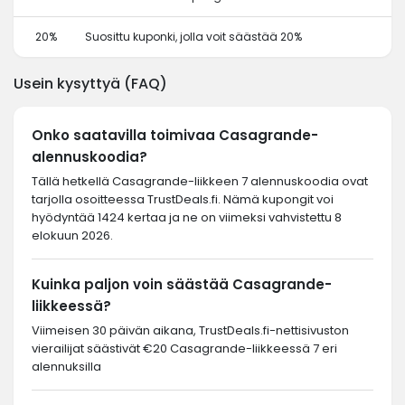
20%
Suosittu kuponki, jolla voit säästää 20%
Usein kysyttyä (FAQ)
Onko saatavilla toimivaa Casagrande-
alennuskoodia?
Tällä hetkellä Casagrande-liikkeen 7 alennuskoodia ovat
tarjolla osoitteessa TrustDeals.fi. Nämä kupongit voi
hyödyntää 1424 kertaa ja ne on viimeksi vahvistettu 8
elokuun 2026.
Kuinka paljon voin säästää Casagrande-
liikkeessä?
Viimeisen 30 päivän aikana, TrustDeals.fi-nettisivuston
vierailijat säästivät €20 Casagrande-liikkeessä 7 eri
alennuksilla