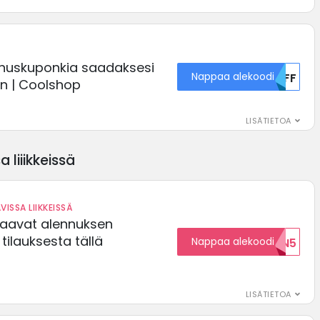
nnuskuponkia saadaksesi
Nappaa alekoodi
MDFF
en | Coolshop
LISÄTIETOA
 liiikkeissä
VISSA LIIKKEISSÄ
saavat alennuksen
ilauksesta tällä
Nappaa alekoodi
ALENNUKSEN5
LISÄTIETOA