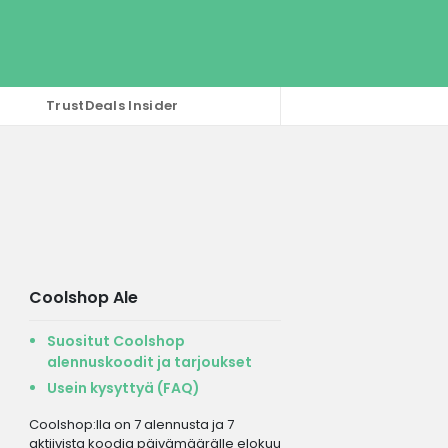
TrustDeals Insider
Coolshop Ale
Suositut Coolshop
alennuskoodit ja tarjoukset
Usein kysyttyä (FAQ)
Coolshop:lla on 7 alennusta ja 7
aktiivista koodia päivämäärälle elokuu