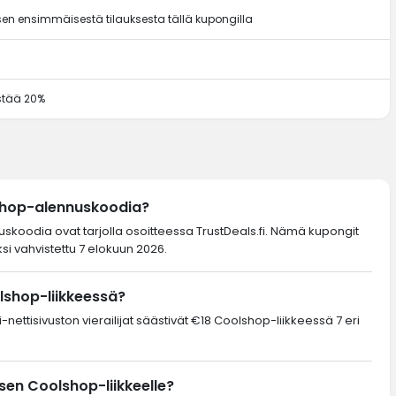
en ensimmäisestä tilauksesta tällä kupongilla
ästää 20%
shop-alennuskoodia?
uskoodia ovat tarjolla osoitteessa TrustDeals.fi. Nämä kupongit
si vahvistettu 7 elokuun 2026.
lshop-liikkeessä?
-nettisivuston vierailijat säästivät €18 Coolshop-liikkeessä 7 eri
en Coolshop-liikkeelle?