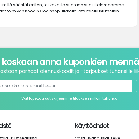
si millä säästät eniten, tai kokeilla suoraan suosittelemaamme
ydät toimivan koodin Coolshop-liikkelle, ota mieluusti meihin
 koskaan anna kuponkien mennä 
astaan parhaat alennuskoodit ja -tarjoukset tuhansille liik
Voit lopettaa uutiskirjeemme tilauksen milloin tahansa
istä
Käyttöehdot
etoja TrustDealsista
Vastuuvapauslauseke