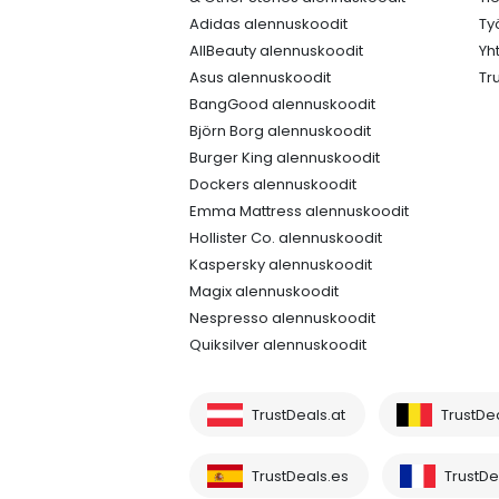
Adidas alennuskoodit
Ty
AllBeauty alennuskoodit
Yh
Asus alennuskoodit
Tr
BangGood alennuskoodit
Björn Borg alennuskoodit
Burger King alennuskoodit
Dockers alennuskoodit
Emma Mattress alennuskoodit
Hollister Co. alennuskoodit
Kaspersky alennuskoodit
Magix alennuskoodit
Nespresso alennuskoodit
Quiksilver alennuskoodit
TrustDeals.at
TrustDe
TrustDeals.es
TrustDea