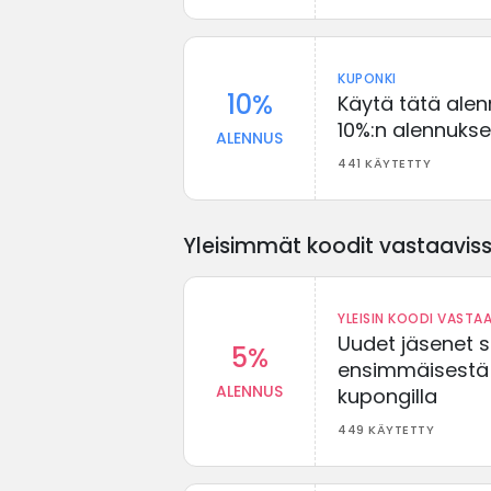
KUPONKI
10%
Käytä tätä ale
10%:n alennuks
ALENNUS
441 KÄYTETTY
Yleisimmät koodit vastaavissa
YLEISIN KOODI VASTAA
Uudet jäsenet 
5%
ensimmäisestä t
ALENNUS
kupongilla
449 KÄYTETTY