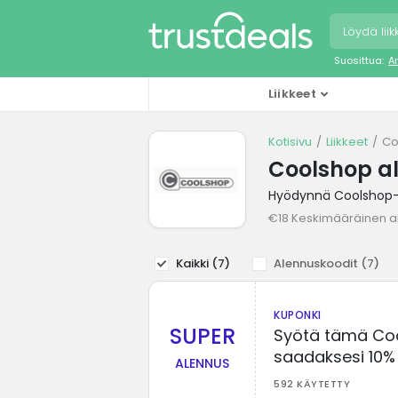
Suosittua:
A
Liikkeet
Kotisivu
Liikkeet
Co
Coolshop a
Hyödynnä Coolshop-l
€18 Keskimääräinen a
Kaikki (
7
)
Alennuskoodit (
7
)
KUPONKI
SUPER
Syötä tämä Coo
saadaksesi 10%
ALENNUS
592 KÄYTETTY