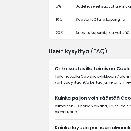
5%
Uudet jäsenet saavat alennuks
10%
Säästä 10% tällä kupongilla
20%
Suosittu kuponki, jolla voit sä
Usein kysyttyä (FAQ)
Onko saatavilla toimivaa Cool
Tällä hetkellä Coolshop-liikkeen 7 alenn
voi hyödyntää 975 kertaa ja ne on viimek
Kuinka paljon voin säästää Coo
Viimeisen 30 päivän aikana, TrustDeals.fi
alennuksilla
Kuinka löydän parhaan alennuks