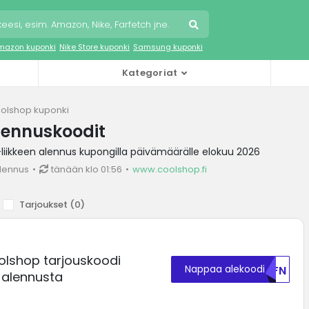
mazon kuponki
Nike Store kuponki
Samsung kuponki
Kategoriat
olshop kuponki
lennuskoodit
iikkeen alennus kupongilla päivämäärälle elokuu 2026
lennus
tänään klo 01:56
www.coolshop.fi
Tarjoukset (
0
)
lshop tarjouskoodi
Nappaa alekoodi
U0FN
 alennusta