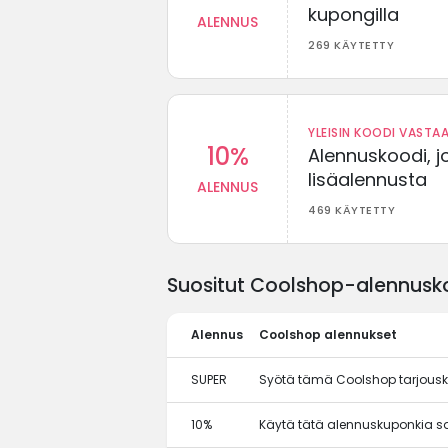
kupongilla
ALENNUS
269 KÄYTETTY
YLEISIN KOODI VASTAA
10%
Alennuskoodi, j
lisäalennusta
ALENNUS
469 KÄYTETTY
Suositut Coolshop-alennuskoo
Alennus
Coolshop alennukset
SUPER
Syötä tämä Coolshop tarjousk
10%
Käytä tätä alennuskuponkia s