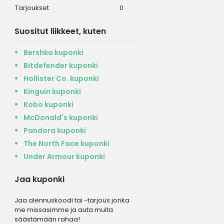
Tarjoukset
0
Suositut liikkeet, kuten
Bershka kuponki
Bitdefender kuponki
Hollister Co. kuponki
Kinguin kuponki
Kobo kuponki
McDonald's kuponki
Pandora kuponki
The North Face kuponki
Under Armour kuponki
Jaa kuponki
Jaa alennuskoodi tai -tarjous jonka
me missasimme ja auta muita
säästämään rahaa!