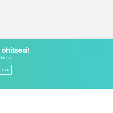
ohitsesi!
keille
TILAA