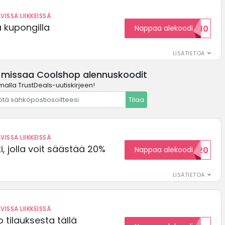
VISSA LIIKKEISSÄ
ä kupongilla
Nappaa alekoodi
KOODID10
LISÄTIETOA
 missaa Coolshop alennuskoodit
malla TrustDeals-uutiskirjeen!
Tilaa
VISSA LIIKKEISSÄ
, jolla voit säästää 20%
Nappaa alekoodi
WELCOME20
LISÄTIETOA
VISSA LIIKKEISSÄ
 tilauksesta tällä