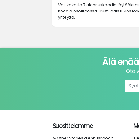
Voit kokeilla 7 alennuskoodia löytääkse
koodia osoitteessa TrustDeals.fi. Jos lö
yhteyttä.
Älä enää
Ota v
Suosittelemme
Me
& Other Stories alennuskoodit
Ti