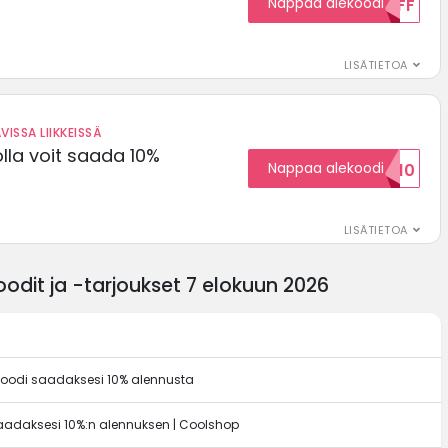
Nappaa alekoodi
15OFF
LISÄTIETOA
VISSA LIIKKEISSÄ
olla voit saada 10%
Nappaa alekoodi
ALENNUSKOODID10
LISÄTIETOA
dit ja -tarjoukset 7 elokuun 2026
oodi saadaksesi 10% alennusta
aadaksesi 10%:n alennuksen | Coolshop