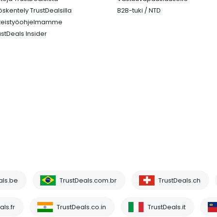
öskentely TrustDealsilla
B2B-tuki / NTD
teistyöohjelmamme
ustDeals Insider
als.be
TrustDeals.com.br
TrustDeals.ch
ls.fr
TrustDeals.co.in
TrustDeals.it