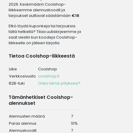
2026. Keskimäärin Coolshop-
liiikkeemme alennuskoodit ja
tarjoukset auttavat säästämään
€18
.
Etkö löydä kuponkeja tai tarjouksia
tällä hetkellä? Tilaa uutiskirjeemme ja
saat viestin kun koodeja Coolshop-
liikkeelle on jälleen tarjolla.
Tietoa Coolshop-liikkeestä
Liike
Coolshop
Verkkosivusto
coolshop.fi
B2B-tuki
Onko tämä yrityksesi?
Tämänhetkiset Coolshop-
alennukset
Alennusten määrä
7
Paras alennus
10%
Alennuskoodit
7