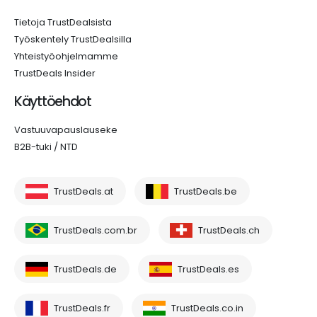
Tietoja TrustDealsista
Työskentely TrustDealsilla
Yhteistyöohjelmamme
TrustDeals Insider
Käyttöehdot
Vastuuvapauslauseke
B2B-tuki / NTD
TrustDeals.at
TrustDeals.be
TrustDeals.com.br
TrustDeals.ch
TrustDeals.de
TrustDeals.es
TrustDeals.fr
TrustDeals.co.in