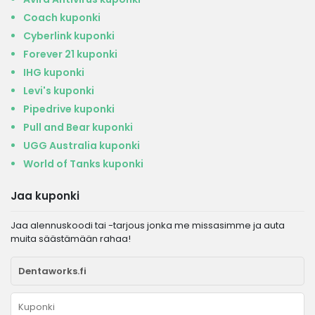
Coach kuponki
Cyberlink kuponki
Forever 21 kuponki
IHG kuponki
Levi's kuponki
Pipedrive kuponki
Pull and Bear kuponki
UGG Australia kuponki
World of Tanks kuponki
Jaa kuponki
Jaa alennuskoodi tai -tarjous jonka me missasimme ja auta
muita säästämään rahaa!