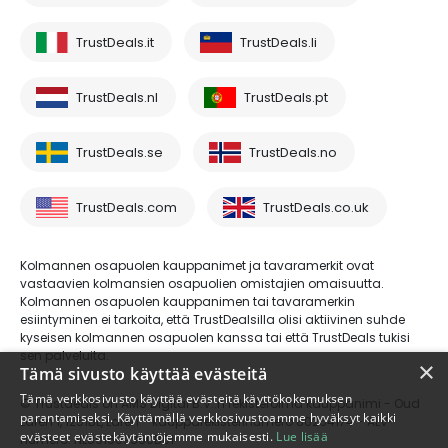
TrustDeals.it
TrustDeals.li
TrustDeals.nl
TrustDeals.pt
TrustDeals.se
TrustDeals.no
TrustDeals.com
TrustDeals.co.uk
Kolmannen osapuolen kauppanimet ja tavaramerkit ovat
vastaavien kolmansien osapuolien omistajien omaisuutta.
Kolmannen osapuolen kauppanimen tai tavaramerkin
esiintyminen ei tarkoita, että TrustDealsilla olisi aktiivinen suhde
kyseisen kolmannen osapuolen kanssa tai että TrustDeals tukisi
sen palveluita.
×
Tämä sivusto käyttää evästeitä
Tämä verkkosivusto käyttää evästeitä käyttökokemuksen
© Trustdeals on AMS Digital B.V.:n rekisteröimä kauppanimi - Oud
parantamiseksi. Käyttämällä verkkosivustoamme hyväksyt kaikki
Laren 1, 1251BL, Laren - kaupparekisterinumero 80264174 - ALV-
evästeet evästekäytäntöjemme mukaisesti.
Lue lisää
numero: NL861609360B01