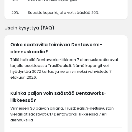
20%
Suosittu kuponki, jolla voit säästää 20%
Usein kysyttyä (FAQ)
Onko saatavilla toimivaa Dentaworks-
alennuskoodia?
Tällä hetkellä Dentaworks-liikkeen 7 alennuskoodia ovat
tarjolla osoitteessa TrustDeals.fi. Nämä kupongit voi
hyödyntää 3072 kertaa ja ne on viimeksi vahvistettu 7
elokuun 2026.
Kuinka paljon voin säästää Dentaworks-
liikkeessä?
Viimeisen 30 päivän aikana, TrustDeals.fi-nettisivuston
vierailijat säästivät €17 Dentaworks-liikkeessä 7 eri
alennuksilla