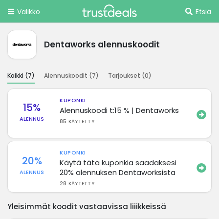
Valikko
Etsiä
Dentaworks alennuskoodit
Kaikki (
7
)
Alennuskoodit (
7
)
Tarjoukset (
0
)
KUPONKI
15%
Alennuskoodi t:15 % | Dentaworks
ALENNUS
85 KÄYTETTY
KUPONKI
20%
Käytä tätä kuponkia saadaksesi
20% alennuksen Dentaworksista
ALENNUS
28 KÄYTETTY
Yleisimmät koodit vastaavissa liiikkeissä