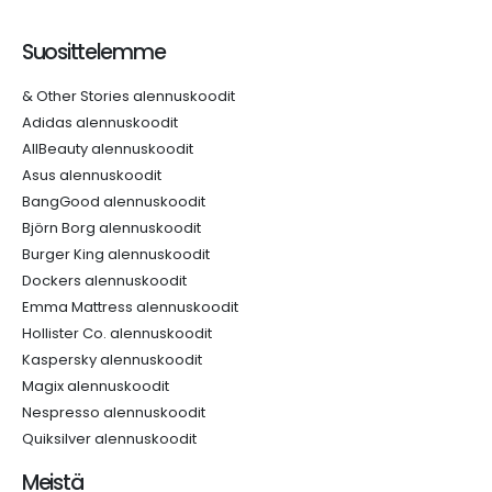
Suosittelemme
& Other Stories alennuskoodit
Adidas alennuskoodit
AllBeauty alennuskoodit
Asus alennuskoodit
BangGood alennuskoodit
Björn Borg alennuskoodit
Burger King alennuskoodit
Dockers alennuskoodit
Emma Mattress alennuskoodit
Hollister Co. alennuskoodit
Kaspersky alennuskoodit
Magix alennuskoodit
Nespresso alennuskoodit
Quiksilver alennuskoodit
Meistä