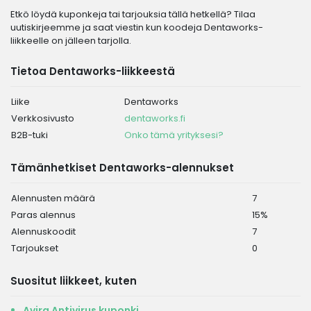
Etkö löydä kuponkeja tai tarjouksia tällä hetkellä? Tilaa
uutiskirjeemme ja saat viestin kun koodeja Dentaworks-
liikkeelle on jälleen tarjolla.
Tietoa Dentaworks-liikkeestä
Liike
Dentaworks
Verkkosivusto
dentaworks.fi
B2B-tuki
Onko tämä yrityksesi?
Tämänhetkiset Dentaworks-alennukset
Alennusten määrä
7
Paras alennus
15%
Alennuskoodit
7
Tarjoukset
0
Suositut liikkeet, kuten
Avira Antivirus kuponki