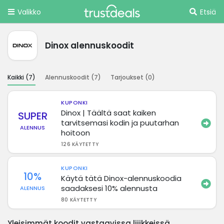
Valikko
Etsiä
Dinox alennuskoodit
Kaikki (
7
)
Alennuskoodit (
7
)
Tarjoukset (
0
)
KUPONKI
Dinox | Täältä saat kaiken
SUPER
tarvitsemasi kodin ja puutarhan
ALENNUS
hoitoon
126 KÄYTETTY
KUPONKI
10%
Käytä tätä Dinox-alennuskoodia
saadaksesi 10% alennusta
ALENNUS
80 KÄYTETTY
Yleisimmät koodit vastaavissa liiikkeissä