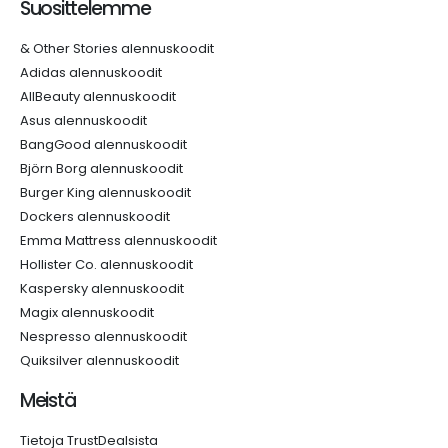
Suosittelemme
& Other Stories alennuskoodit
Adidas alennuskoodit
AllBeauty alennuskoodit
Asus alennuskoodit
BangGood alennuskoodit
Björn Borg alennuskoodit
Burger King alennuskoodit
Dockers alennuskoodit
Emma Mattress alennuskoodit
Hollister Co. alennuskoodit
Kaspersky alennuskoodit
Magix alennuskoodit
Nespresso alennuskoodit
Quiksilver alennuskoodit
Meistä
Tietoja TrustDealsista