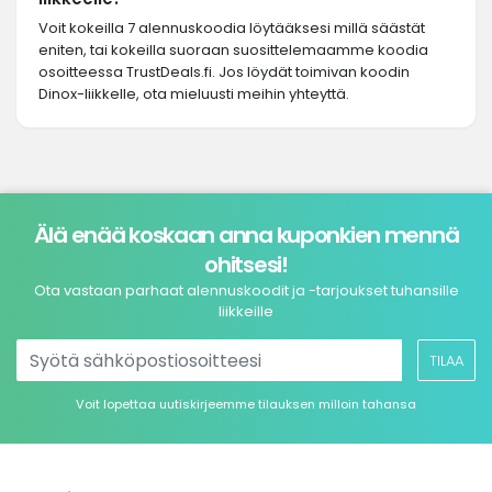
Voit kokeilla 7 alennuskoodia löytääksesi millä säästät
eniten, tai kokeilla suoraan suosittelemaamme koodia
osoitteessa TrustDeals.fi. Jos löydät toimivan koodin
Dinox-liikkelle, ota mieluusti meihin yhteyttä.
Älä enää koskaan anna kuponkien mennä
ohitsesi!
Ota vastaan parhaat alennuskoodit ja -tarjoukset tuhansille
liikkeille
TILAA
Voit lopettaa uutiskirjeemme tilauksen milloin tahansa