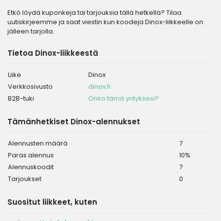
Etkö löydä kuponkeja tai tarjouksia tällä hetkellä? Tilaa
uutiskirjeemme ja saat viestin kun koodeja Dinox-liikkeelle on
jälleen tarjolla.
Tietoa Dinox-liikkeestä
Liike
Dinox
Verkkosivusto
dinox.fi
B2B-tuki
Onko tämä yrityksesi?
Tämänhetkiset Dinox-alennukset
Alennusten määrä
7
Paras alennus
10%
Alennuskoodit
7
Tarjoukset
0
Suositut liikkeet, kuten