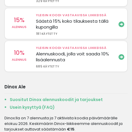
329 KÄYTETTY
YLEISIN KOODI VASTAAVISSA LIIKKEISSÄ
15%
Säästä 15% koko tilauksesta tällä
kupongilla
ALENNUS
181 KÄYTETTY
YLEISIN KOODI VASTAAVISSA LIIKKEISSÄ
10%
Alennuskoodi, jolla voit saada 10%
lisäalennusta
ALENNUS
685 KÄYTETTY
Dinox Ale
Suositut Dinox alennuskoodit ja tarjoukset
Usein kysyttyä (FAQ)
Dinox:lla on 7 alennusta ja 7 aktiivista koodia päivämäärälle
elokuu 2026. Keskimäärin Dinox-liiikkeemme alennuskoodit ja
tarjoukset auttavat säästämään
€15
.