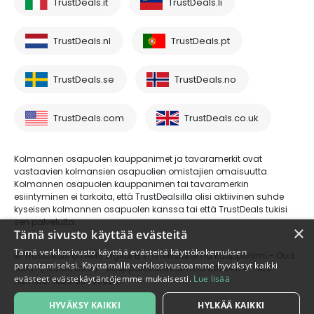
TrustDeals.it
TrustDeals.li
TrustDeals.nl
TrustDeals.pt
TrustDeals.se
TrustDeals.no
TrustDeals.com
TrustDeals.co.uk
Kolmannen osapuolen kauppanimet ja tavaramerkit ovat
vastaavien kolmansien osapuolien omistajien omaisuutta.
Kolmannen osapuolen kauppanimen tai tavaramerkin
esiintyminen ei tarkoita, että TrustDealsilla olisi aktiivinen suhde
kyseisen kolmannen osapuolen kanssa tai että TrustDeals tukisi
sen palveluita.
×
Tämä sivusto käyttää evästeitä
Tämä verkkosivusto käyttää evästeitä käyttökokemuksen
© Trustdeals on AMS Digital B.V.:n rekisteröimä kauppanimi - Oud
parantamiseksi. Käyttämällä verkkosivustoamme hyväksyt kaikki
Laren 1, 1251BL, Laren - kaupparekisterinumero 80264174 - ALV-
evästeet evästekäytäntöjemme mukaisesti.
Lue lisää
numero: NL861609360B01
HYVÄKSY KAIKKI
HYLKÄÄ KAIKKI