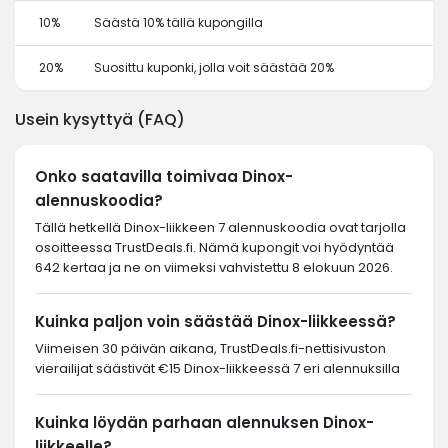
10%
Säästä 10% tällä kupongilla
20%
Suosittu kuponki, jolla voit säästää 20%
Usein kysyttyä (FAQ)
Onko saatavilla toimivaa Dinox-
alennuskoodia?
Tällä hetkellä Dinox-liikkeen 7 alennuskoodia ovat tarjolla
osoitteessa TrustDeals.fi. Nämä kupongit voi hyödyntää
642 kertaa ja ne on viimeksi vahvistettu 8 elokuun 2026.
Kuinka paljon voin säästää Dinox-liikkeessä?
Viimeisen 30 päivän aikana, TrustDeals.fi-nettisivuston
vierailijat säästivät €15 Dinox-liikkeessä 7 eri alennuksilla
Kuinka löydän parhaan alennuksen Dinox-
liikkeelle?