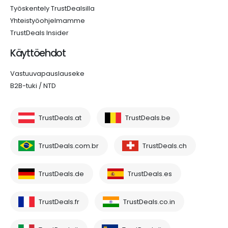
Työskentely TrustDealsilla
Yhteistyöohjelmamme
TrustDeals Insider
Käyttöehdot
Vastuuvapauslauseke
B2B-tuki / NTD
TrustDeals.at
TrustDeals.be
TrustDeals.com.br
TrustDeals.ch
TrustDeals.de
TrustDeals.es
TrustDeals.fr
TrustDeals.co.in