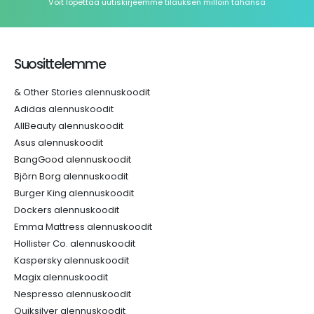
Voit lopettaa uutiskirjeemme tilauksen milloin tahansa
Suosittelemme
& Other Stories alennuskoodit
Adidas alennuskoodit
AllBeauty alennuskoodit
Asus alennuskoodit
BangGood alennuskoodit
Björn Borg alennuskoodit
Burger King alennuskoodit
Dockers alennuskoodit
Emma Mattress alennuskoodit
Hollister Co. alennuskoodit
Kaspersky alennuskoodit
Magix alennuskoodit
Nespresso alennuskoodit
Quiksilver alennuskoodit