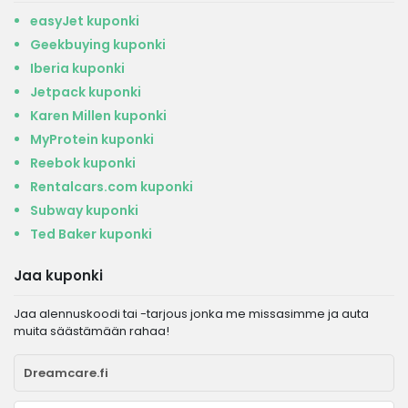
easyJet kuponki
Geekbuying kuponki
Iberia kuponki
Jetpack kuponki
Karen Millen kuponki
MyProtein kuponki
Reebok kuponki
Rentalcars.com kuponki
Subway kuponki
Ted Baker kuponki
Jaa kuponki
Jaa alennuskoodi tai -tarjous jonka me missasimme ja auta
muita säästämään rahaa!