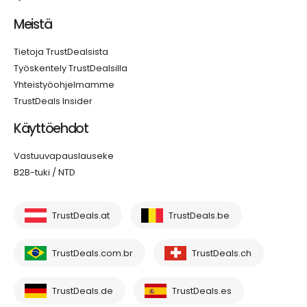
Meistä
Tietoja TrustDealsista
Työskentely TrustDealsilla
Yhteistyöohjelmamme
TrustDeals Insider
Käyttöehdot
Vastuuvapauslauseke
B2B-tuki / NTD
TrustDeals.at
TrustDeals.be
TrustDeals.com.br
TrustDeals.ch
TrustDeals.de
TrustDeals.es