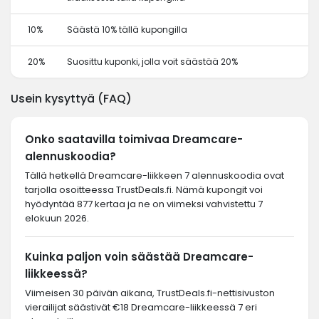
10%
Säästä 10% tällä kupongilla
20%
Suosittu kuponki, jolla voit säästää 20%
Usein kysyttyä (FAQ)
Onko saatavilla toimivaa Dreamcare-
alennuskoodia?
Tällä hetkellä Dreamcare-liikkeen 7 alennuskoodia ovat
tarjolla osoitteessa TrustDeals.fi. Nämä kupongit voi
hyödyntää 877 kertaa ja ne on viimeksi vahvistettu 7
elokuun 2026.
Kuinka paljon voin säästää Dreamcare-
liikkeessä?
Viimeisen 30 päivän aikana, TrustDeals.fi-nettisivuston
vierailijat säästivät €18 Dreamcare-liikkeessä 7 eri