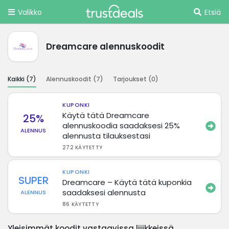
Valikko
Etsiä
Dreamcare alennuskoodit
Kaikki (
7
)
Alennuskoodit (
7
)
Tarjoukset (
0
)
KUPONKI
Käytä tätä Dreamcare
25%
alennuskoodia saadaksesi 25%
ALENNUS
alennusta tilauksestasi
272 KÄYTETTY
KUPONKI
SUPER
Dreamcare – Käytä tätä kuponkia
saadaksesi alennusta
ALENNUS
86 KÄYTETTY
Yleisimmät koodit vastaavissa liiikkeissä