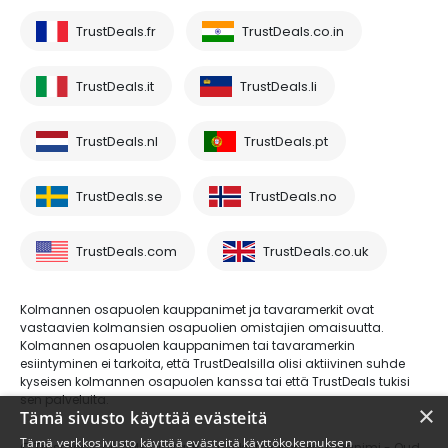
TrustDeals.fr
TrustDeals.co.in
TrustDeals.it
TrustDeals.li
TrustDeals.nl
TrustDeals.pt
TrustDeals.se
TrustDeals.no
TrustDeals.com
TrustDeals.co.uk
Kolmannen osapuolen kauppanimet ja tavaramerkit ovat
vastaavien kolmansien osapuolien omistajien omaisuutta.
Kolmannen osapuolen kauppanimen tai tavaramerkin
esiintyminen ei tarkoita, että TrustDealsilla olisi aktiivinen suhde
kyseisen kolmannen osapuolen kanssa tai että TrustDeals tukisi
sen palveluita.
×
Tämä sivusto käyttää evästeitä
Tämä verkkosivusto käyttää evästeitä käyttökokemuksen
© Trustdeals on AMS Digital B.V.:n rekisteröimä kauppanimi - Oud