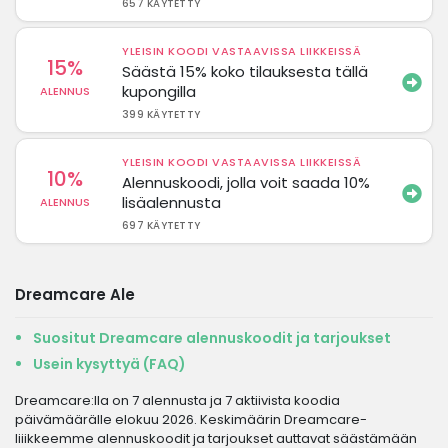
657 KÄYTETTY
YLEISIN KOODI VASTAAVISSA LIIKKEISSÄ
15%
Säästä 15% koko tilauksesta tällä
kupongilla
ALENNUS
399 KÄYTETTY
YLEISIN KOODI VASTAAVISSA LIIKKEISSÄ
10%
Alennuskoodi, jolla voit saada 10%
lisäalennusta
ALENNUS
697 KÄYTETTY
Dreamcare Ale
Suositut Dreamcare alennuskoodit ja tarjoukset
Usein kysyttyä (FAQ)
Dreamcare:lla on 7 alennusta ja 7 aktiivista koodia
päivämäärälle elokuu 2026. Keskimäärin Dreamcare-
liiikkeemme alennuskoodit ja tarjoukset auttavat säästämään