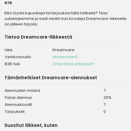
€18
.
Etkö löydä kuponkeja tai tarjouksia tällä hetkellä? Tilaa
uutiskirjeemme ja saat viestin kun koodeja Dreamcare-liikkeelle
on jälleen tarjolla.
Tietoa Dreamcare-liikkeestä
Liike
Dreamcare
Verkkosivusto
dreamcare.fi
B2B-tuki
Onko tämä yrityksesi?
Tämänhetkiset Dreamcare-alennukset
Alennusten määrä
7
Paras alennus
25%
Alennuskoodit
7
Tarjoukset
0
Suositut liikkeet, kuten