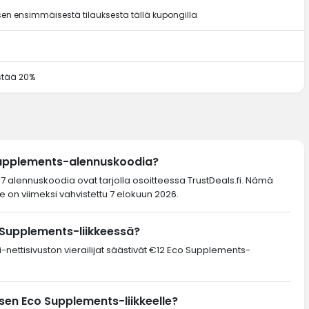
en ensimmäisestä tilauksesta tällä kupongilla
ästää 20%
Supplements-alennuskoodia?
7 alennuskoodia ovat tarjolla osoitteessa TrustDeals.fi. Nämä
 on viimeksi vahvistettu 7 elokuun 2026.
 Supplements-liikkeessä?
i-nettisivuston vierailijat säästivät €12 Eco Supplements-
en Eco Supplements-liikkeelle?