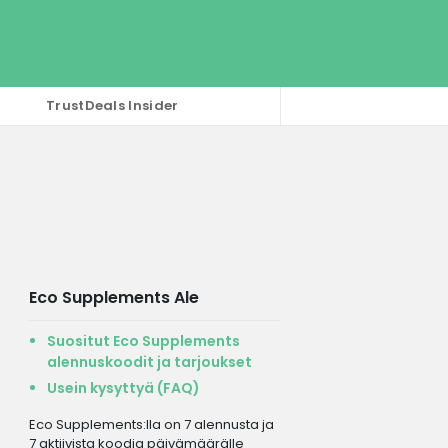
TrustDeals Insider
Eco Supplements Ale
Suositut Eco Supplements
alennuskoodit ja tarjoukset
Usein kysyttyä (FAQ)
Eco Supplements:lla on 7 alennusta ja
7 aktiivista koodia päivämäärälle