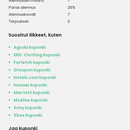
Alennusten määrä
7
Paras alennus
25%
Alennuskoodit
7
Tarjoukset
0
Suositut liikkeet, kuten
Agoda kuponki
END. Clothing kuponki
Farfetch kuponki
Groupon kuponki
Hotels.com kuponki
Huawei kuponki
Marriott kuponki
McAfee kuponki
Sony kuponki
Xbox kuponki
Jaa kuponki