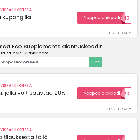
VISSA LIIKKEISSÄ
ä kupongilla
Nappaa alekoodi
KOODID10
LISÄTIETOA
ssaa Eco Supplements alennuskoodit
 TrustDeals-uutiskirjeen!
Tilaa
VISSA LIIKKEISSÄ
, jolla voit säästää 20%
Nappaa alekoodi
WELCOME20
LISÄTIETOA
VISSA LIIKKEISSÄ
 tilauksesta tällä