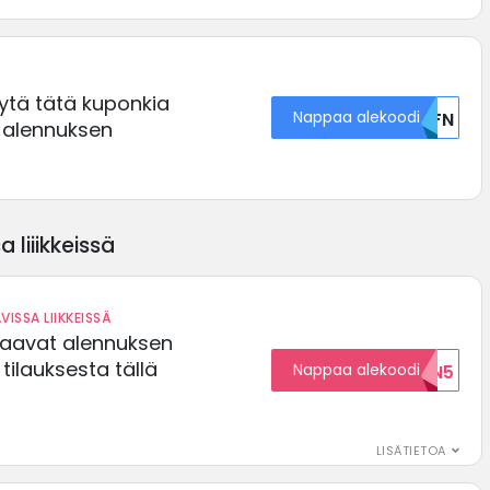
ytä tätä kuponkia
Nappaa alekoodi
U0FN
 alennuksen
 liiikkeissä
VISSA LIIKKEISSÄ
saavat alennuksen
ilauksesta tällä
Nappaa alekoodi
ALENNUKSEN5
LISÄTIETOA