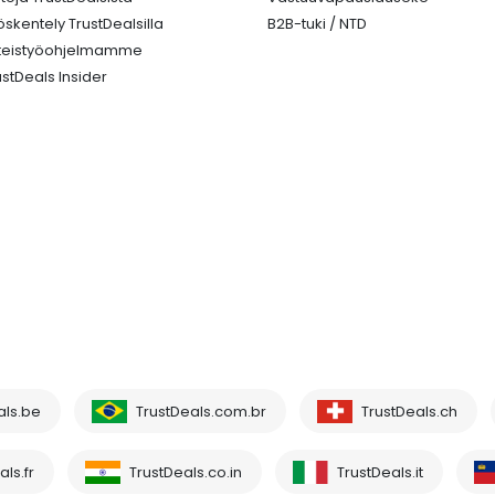
öskentely TrustDealsilla
B2B-tuki / NTD
teistyöohjelmamme
ustDeals Insider
als.be
TrustDeals.com.br
TrustDeals.ch
ls.fr
TrustDeals.co.in
TrustDeals.it