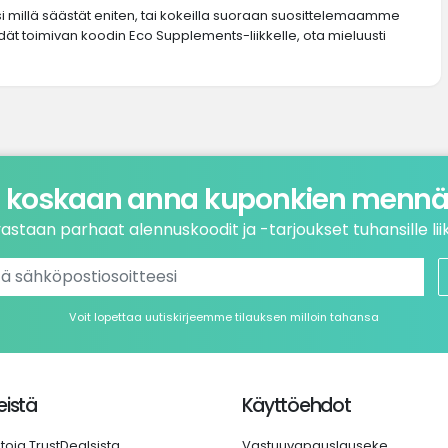
si millä säästät eniten, tai kokeilla suoraan suosittelemaamme
ydät toimivan koodin Eco Supplements-liikkelle, ota mieluusti
 koskaan anna kuponkien mennä 
astaan parhaat alennuskoodit ja -tarjoukset tuhansille liik
Voit lopettaa uutiskirjeemme tilauksen milloin tahansa
istä
Käyttöehdot
etoja TrustDealsista
Vastuuvapauslauseke