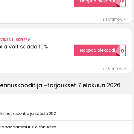
Nappaa alekoodi
15OFF
LISÄTIETOA
VISSA LIIKKEISSÄ
olla voit saada 10%
Nappaa alekoodi
ALENNUSKOODID10
LISÄTIETOA
ennuskoodit ja -tarjoukset 7 elokuun 2026
lennuskuponkia ja säästä 25%
kia saadaksesi 10% alennuksen