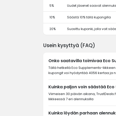
5%
Uudet jäsenet saavat alennuks
10%
Säästä 10% tällä kupongilla
20%
Suosittu kuponki, jolla voit sä
Usein kysyttyä (FAQ)
Onko saatavilla toimivaa Eco 
Tällä hetkellä Eco Supplements-liikkeen 
kupongit voi hyödyntää 4056 kertaa ja ne
Kuinka paljon voin säästää Eco
Viimeisen 30 päivän aikana, TrustDeals.f
liikkeessä 7 eri alennuksilla
Kuinka löydän parhaan alennuks