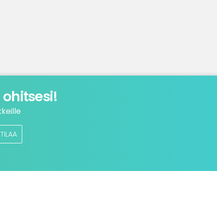
ohitsesi!
keille
TILAA