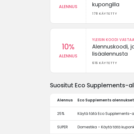
kupongilla
ALENNUS
178 KÄYTETTY
YLEISIN KOODI VASTAA
10%
Alennuskoodi, j
lisäalennusta
ALENNUS
616 KÄYTETTY
Suositut Eco Supplements-al
Alennus
Eco Supplements alennukset
25%
Käytä tätä Eco Supplements-a
SUPER
Domestika – Käytä tätä kupon