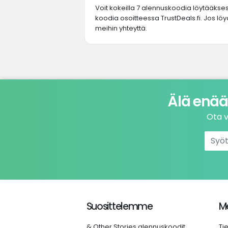
Voit kokeilla 7 alennuskoodia löytääkse
koodia osoitteessa TrustDeals.fi. Jos lö
meihin yhteyttä.
Älä enää
Ota v
Suosittelemme
Me
& Other Stories alennuskoodit
Ti