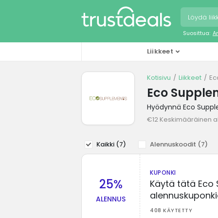
Suosittua:
A
Liikkeet
Kotisivu
Liikkeet
Ec
Eco Supple
Hyödynnä Eco Supple
€12 Keskimääräinen a
Kaikki (
7
)
Alennuskoodit (
7
)
KUPONKI
25%
Käytä tätä Eco
alennuskuponki
ALENNUS
408 KÄYTETTY