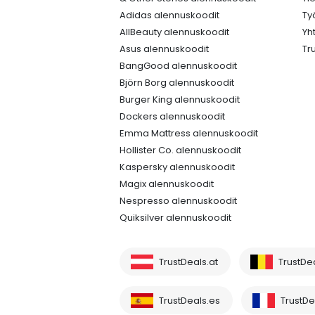
Adidas alennuskoodit
Ty
AllBeauty alennuskoodit
Yh
Asus alennuskoodit
Tr
BangGood alennuskoodit
Björn Borg alennuskoodit
Burger King alennuskoodit
Dockers alennuskoodit
Emma Mattress alennuskoodit
Hollister Co. alennuskoodit
Kaspersky alennuskoodit
Magix alennuskoodit
Nespresso alennuskoodit
Quiksilver alennuskoodit
TrustDeals.at
TrustDe
TrustDeals.es
TrustDea