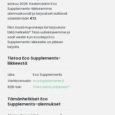
elokuu 2026. Keskimäärin Eco
Supplements-liiikkeemme
alennuskoodit ja tarjoukset auttavat
säästämään
€12
.
Etkö löydä kuponkeja tai tarjouksia
tällä hetkellä? Tilaa uutiskirjeemme ja
saat viestin kun koodeja Eco
Supplements-liikkeelle on jälleen
tarjolla.
Tietoa Eco Supplements-
liikkeestä
Liike
Eco Supplements
Verkkosivusto
ecosupplements.fi
B2B-tuki
Onko tämä yrityksesi?
Tämänhetkiset Eco
Supplements-alennukset