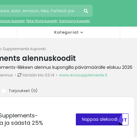
mazon kuponki
Nike Store kuponki
Samsung kuponki
Kategoriat
o Supplements kuponki
ments alennuskoodit
ments-liikkeen alennus kupongilla päivämäärälle elokuu 2026
lennus
tänään klo 03:14
www.ecosupplements.fi
Tarjoukset (
0
)
 Supplements-
Nappaa alekoodi
NTJT
a ja säästä 25%