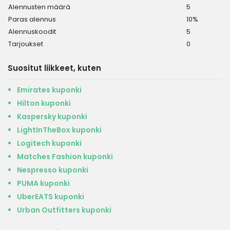
Alennusten määrä
5
Paras alennus
10%
Alennuskoodit
5
Tarjoukset
0
Suositut liikkeet, kuten
Emirates kuponki
Hilton kuponki
Kaspersky kuponki
LightInTheBox kuponki
Logitech kuponki
Matches Fashion kuponki
Nespresso kuponki
PUMA kuponki
UberEATS kuponki
Urban Outfitters kuponki