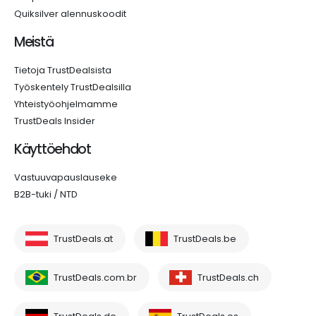
Quiksilver alennuskoodit
Meistä
Tietoja TrustDealsista
Työskentely TrustDealsilla
Yhteistyöohjelmamme
TrustDeals Insider
Käyttöehdot
Vastuuvapauslauseke
B2B-tuki / NTD
TrustDeals.at
TrustDeals.be
TrustDeals.com.br
TrustDeals.ch