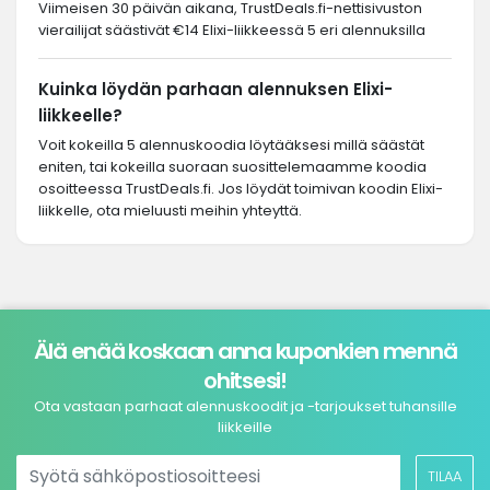
Viimeisen 30 päivän aikana, TrustDeals.fi-nettisivuston
vierailijat säästivät €14 Elixi-liikkeessä 5 eri alennuksilla
Kuinka löydän parhaan alennuksen Elixi-
liikkeelle?
Voit kokeilla 5 alennuskoodia löytääksesi millä säästät
eniten, tai kokeilla suoraan suosittelemaamme koodia
osoitteessa TrustDeals.fi. Jos löydät toimivan koodin Elixi-
liikkelle, ota mieluusti meihin yhteyttä.
Älä enää koskaan anna kuponkien mennä
ohitsesi!
Ota vastaan parhaat alennuskoodit ja -tarjoukset tuhansille
liikkeille
TILAA