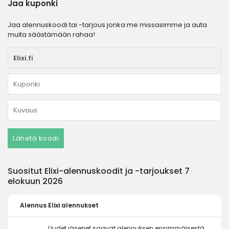
Jaa kuponki
Jaa alennuskoodi tai -tarjous jonka me missasimme ja auta
muita säästämään rahaa!
Lähetä koodi
Suositut Elixi-alennuskoodit ja -tarjoukset 7
elokuun 2026
Alennus
Elixi alennukset
Uudet jäsenet saavat alennuksen ensimmäisestä