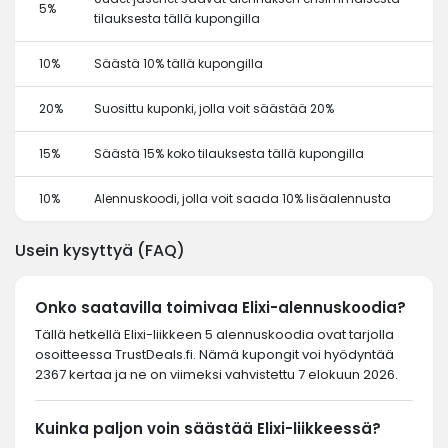
5%
tilauksesta tällä kupongilla
10%
Säästä 10% tällä kupongilla
20%
Suosittu kuponki, jolla voit säästää 20%
15%
Säästä 15% koko tilauksesta tällä kupongilla
10%
Alennuskoodi, jolla voit saada 10% lisäalennusta
Usein kysyttyä (FAQ)
Onko saatavilla toimivaa Elixi-alennuskoodia?
Tällä hetkellä Elixi-liikkeen 5 alennuskoodia ovat tarjolla
osoitteessa TrustDeals.fi. Nämä kupongit voi hyödyntää
2367 kertaa ja ne on viimeksi vahvistettu 7 elokuun 2026.
Kuinka paljon voin säästää Elixi-liikkeessä?