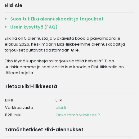
Elixi Ale
Suositut Elixi alennuskoodit ja tarjoukset
Usein kysyttyä (FAQ)
Elixi:lla on 5 alennusta ja 5 aktiivista koodia päivämäärälle
elokuu 2026. Keskimäärin Elixi-liiikkeemme alennuskoodit ja
tarjoukset auttavat säästämään
€14
.
Etkö löydä kuponkeja tai tarjouksia tällä hetkellä? Tilaa
uutiskirjeemme ja saat viestin kun koodeja Elixi-liikkeelle on
jälleen tarjolla.
Tietoa Elixi-liikkeestä
Liike
Elixi
Verkkosivusto
elixi.fi
B2B-tuki
Onko tämä yrityksesi?
Tämänhetkiset Elixi-alennukset