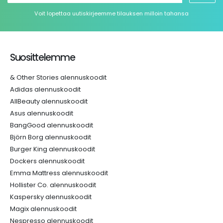
Voit lopettaa uutiskirjeemme tilauksen milloin tahansa
Suosittelemme
& Other Stories alennuskoodit
Adidas alennuskoodit
AllBeauty alennuskoodit
Asus alennuskoodit
BangGood alennuskoodit
Björn Borg alennuskoodit
Burger King alennuskoodit
Dockers alennuskoodit
Emma Mattress alennuskoodit
Hollister Co. alennuskoodit
Kaspersky alennuskoodit
Magix alennuskoodit
Nespresso alennuskoodit