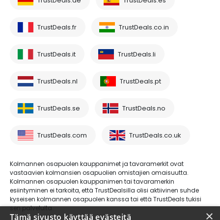
TrustDeals.de
TrustDeals.es
TrustDeals.fr
TrustDeals.co.in
TrustDeals.it
TrustDeals.li
TrustDeals.nl
TrustDeals.pt
TrustDeals.se
TrustDeals.no
TrustDeals.com
TrustDeals.co.uk
Kolmannen osapuolen kauppanimet ja tavaramerkit ovat
vastaavien kolmansien osapuolien omistajien omaisuutta.
Kolmannen osapuolen kauppanimen tai tavaramerkin
esiintyminen ei tarkoita, että TrustDealsilla olisi aktiivinen suhde
kyseisen kolmannen osapuolen kanssa tai että TrustDeals tukisi
sen palveluita.
×
Tämä sivusto käyttää evästeitä