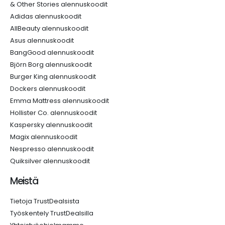
& Other Stories alennuskoodit
Adidas alennuskoodit
AllBeauty alennuskoodit
Asus alennuskoodit
BangGood alennuskoodit
Björn Borg alennuskoodit
Burger King alennuskoodit
Dockers alennuskoodit
Emma Mattress alennuskoodit
Hollister Co. alennuskoodit
Kaspersky alennuskoodit
Magix alennuskoodit
Nespresso alennuskoodit
Quiksilver alennuskoodit
Meistä
Tietoja TrustDealsista
Työskentely TrustDealsilla