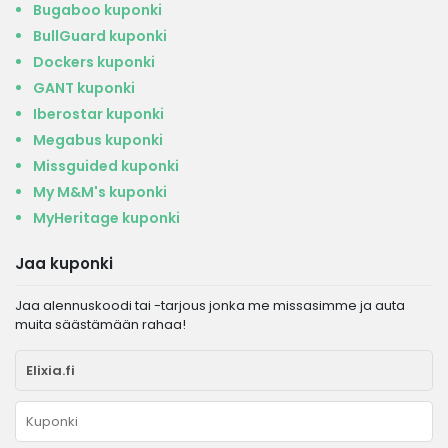
Bugaboo kuponki
BullGuard kuponki
Dockers kuponki
GANT kuponki
Iberostar kuponki
Megabus kuponki
Missguided kuponki
My M&M's kuponki
MyHeritage kuponki
Jaa kuponki
Jaa alennuskoodi tai -tarjous jonka me missasimme ja auta
muita säästämään rahaa!