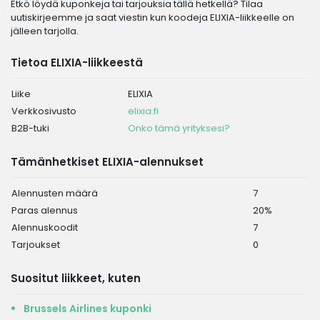
Etkö löydä kuponkeja tai tarjouksia tällä hetkellä? Tilaa
uutiskirjeemme ja saat viestin kun koodeja ELIXIA-liikkeelle on
jälleen tarjolla.
Tietoa ELIXIA-liikkeestä
Liike
ELIXIA
Verkkosivusto
elixia.fi
B2B-tuki
Onko tämä yrityksesi?
Tämänhetkiset ELIXIA-alennukset
Alennusten määrä
7
Paras alennus
20%
Alennuskoodit
7
Tarjoukset
0
Suositut liikkeet, kuten
Brussels Airlines kuponki