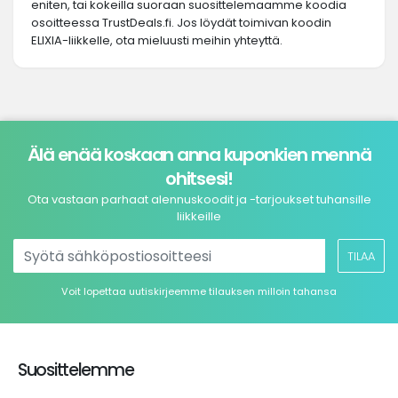
eniten, tai kokeilla suoraan suosittelemaamme koodia
osoitteessa TrustDeals.fi. Jos löydät toimivan koodin
ELIXIA-liikkelle, ota mieluusti meihin yhteyttä.
Älä enää koskaan anna kuponkien mennä
ohitsesi!
Ota vastaan parhaat alennuskoodit ja -tarjoukset tuhansille
liikkeille
TILAA
Voit lopettaa uutiskirjeemme tilauksen milloin tahansa
Suosittelemme