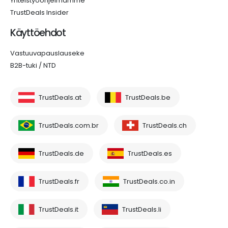
Yhteistyöohjelmamme
TrustDeals Insider
Käyttöehdot
Vastuuvapauslauseke
B2B-tuki / NTD
TrustDeals.at
TrustDeals.be
TrustDeals.com.br
TrustDeals.ch
TrustDeals.de
TrustDeals.es
TrustDeals.fr
TrustDeals.co.in
TrustDeals.it
TrustDeals.li