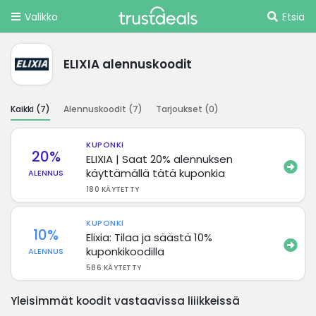
Valikko
Etsiä
ELIXIA alennuskoodit
Kaikki (
7
)
Alennuskoodit (
7
)
Tarjoukset (
0
)
KUPONKI
20%
ELIXIA | Saat 20% alennuksen
käyttämällä tätä kuponkia
ALENNUS
180 KÄYTETTY
KUPONKI
10%
Elixia: Tilaa ja säästä 10%
kuponkikoodilla
ALENNUS
586 KÄYTETTY
Yleisimmät koodit vastaavissa liiikkeissä