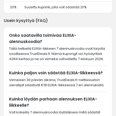
20%
Suosittu kuponki, jolla voit säästää 20%
Usein kysyttyä (FAQ)
Onko saatavilla toimivaa ELIXIA-
alennuskoodia?
Tällä hetkellä ELIXIA-liikkeen 7 alennuskoodia ovat tarjolla
osoitteessa TrustDeals.fi. Nämä kupongit voi hyödyntää
4284 kertaa ja ne on viimeksi vahvistettu 7 elokuun 2026.
Kuinka paljon voin säästää ELIXIA-liikkeessä?
Viimeisen 30 päivän aikana, TrustDeals.fi-nettisivuston
vierailijat säästivät €18 ELIXIA-liikkeessä 7 eri alennuksilla
Kuinka löydän parhaan alennuksen ELIXIA-
liikkeelle?
Voit kokeilla 7 alennuskoodia löytääksesi millä säästät