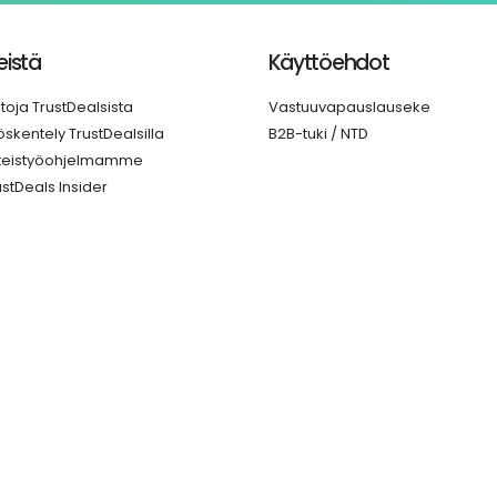
istä
Käyttöehdot
etoja TrustDealsista
Vastuuvapauslauseke
öskentely TrustDealsilla
B2B-tuki / NTD
teistyöohjelmamme
ustDeals Insider