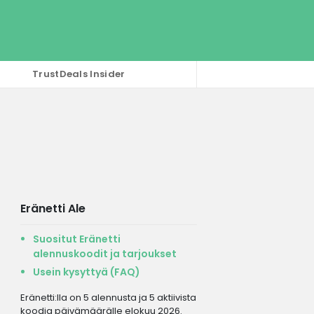
TrustDeals Insider
Eränetti Ale
Suositut Eränetti
alennuskoodit ja tarjoukset
Usein kysyttyä (FAQ)
Eränetti:lla on 5 alennusta ja 5 aktiivista
koodia päivämäärälle elokuu 2026.