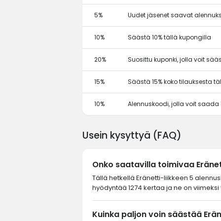
5%
Uudet jäsenet saavat alennuks
10%
Säästä 10% tällä kupongilla
20%
Suosittu kuponki, jolla voit sä
15%
Säästä 15% koko tilauksesta tä
10%
Alennuskoodi, jolla voit saada
Usein kysyttyä (FAQ)
Onko saatavilla toimivaa Eräne
Tällä hetkellä Eränetti-liikkeen 5 alennu
hyödyntää 1274 kertaa ja ne on viimeksi 
Kuinka paljon voin säästää Erän