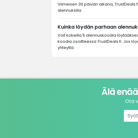
Viimeisen 30 päivän aikana, TrustDeals.fi-
alennuksilla
Kuinka löydän parhaan alennukse
Voit kokeilla 5 alennuskoodia löytääkse
koodia osoitteessa TrustDeals.fi. Jos löy
yhteyttä.
Älä enää
Ota v