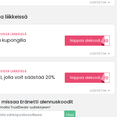
LISÄTIETOA
 liiikkeissä
VISSA LIIKKEISSÄ
ä kupongilla
Nappaa alekoodi
KOODID10
LISÄTIETOA
VISSA LIIKKEISSÄ
, jolla voit säästää 20%
Nappaa alekoodi
WELCOME20
LISÄTIETOA
 missaa Eränetti alennuskoodit
amalla TrustDeals-uutiskirjeen!
Tilaa