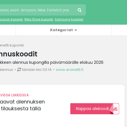
mazon kuponki
Nike Store kuponki
Samsung kuponki
Kategoriat
änetti kuponki
ennuskoodit
ikkeen alennus kupongilla päivämäärälle elokuu 2026
alennus
tänään klo 03:14
www.eranetti.fi
VISSA LIIKKEISSÄ
saavat alennuksen
ilauksesta tällä
Nappaa alekoodi
ALENNUKSEN5