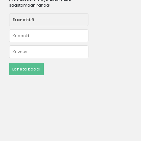
säästämään rahaa!
Lähetä koodi