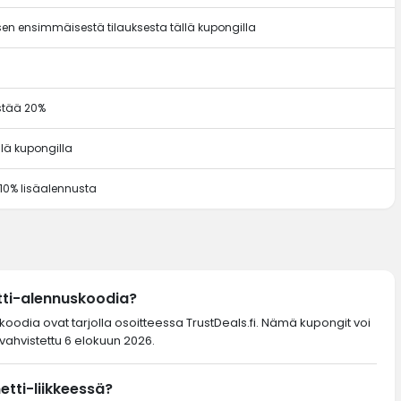
en ensimmäisestä tilauksesta tällä kupongilla
ästää 20%
llä kupongilla
 10% lisäalennusta
tti-alennuskoodia?
skoodia ovat tarjolla osoitteessa TrustDeals.fi. Nämä kupongit voi
vahvistettu 6 elokuun 2026.
etti-liikkeessä?