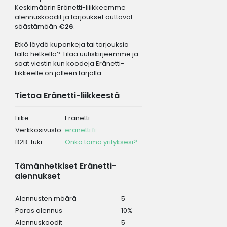
Keskimäärin Eränetti-liiikkeemme
alennuskoodit ja tarjoukset auttavat
säästämään
€26
.
Etkö löydä kuponkeja tai tarjouksia
tällä hetkellä? Tilaa uutiskirjeemme ja
saat viestin kun koodeja Eränetti-
liikkeelle on jälleen tarjolla.
Tietoa Eränetti-liikkeestä
Liike
Eränetti
Verkkosivusto
eranetti.fi
B2B-tuki
Onko tämä yrityksesi?
Tämänhetkiset Eränetti-
alennukset
Alennusten määrä
5
Paras alennus
10%
Alennuskoodit
5