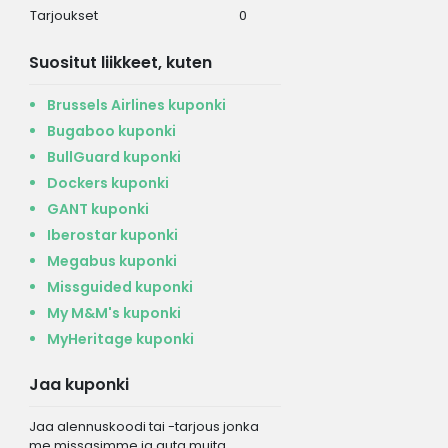
Tarjoukset
0
Suositut liikkeet, kuten
Brussels Airlines kuponki
Bugaboo kuponki
BullGuard kuponki
Dockers kuponki
GANT kuponki
Iberostar kuponki
Megabus kuponki
Missguided kuponki
My M&M's kuponki
MyHeritage kuponki
Jaa kuponki
Jaa alennuskoodi tai -tarjous jonka
me missasimme ja auta muita