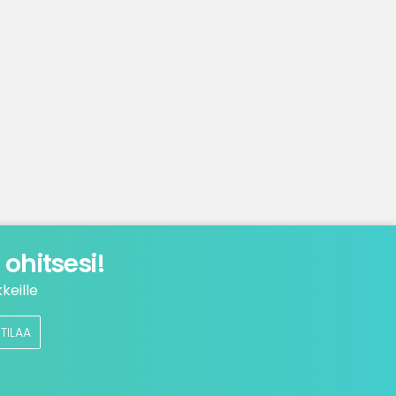
ohitsesi!
keille
TILAA