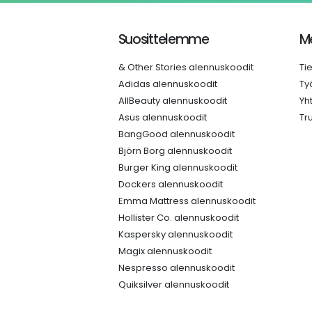
Suosittelemme
Me
& Other Stories alennuskoodit
Ti
Adidas alennuskoodit
Ty
AllBeauty alennuskoodit
Yh
Asus alennuskoodit
Tr
BangGood alennuskoodit
Björn Borg alennuskoodit
Burger King alennuskoodit
Dockers alennuskoodit
Emma Mattress alennuskoodit
Hollister Co. alennuskoodit
Kaspersky alennuskoodit
Magix alennuskoodit
Nespresso alennuskoodit
Quiksilver alennuskoodit