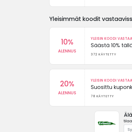
Yleisimmät koodit vastaavissa
YLEISIN KOODI VASTAA
10%
Säästä 10% täll
ALENNUS
372 KÄYTETTY
YLEISIN KOODI VASTAA
20%
Suosittu kuponki
ALENNUS
78 KÄYTETTY
Älä
tila