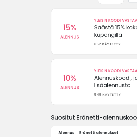
YLEISIN KOODI VASTAA
15%
Säästä 15% koko
kupongilla
ALENNUS
652 KÄYTETTY
YLEISIN KOODI VASTAA
10%
Alennuskoodi, j
lisäalennusta
ALENNUS
548 KÄYTETTY
Suositut Eränetti-alennuskood
Alennus
Eränetti alennukset