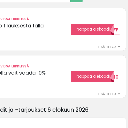
VISSA LIIKKEISSÄ
 tilauksesta tällä
Nappaa alekoodi
15OFF
LISÄTIETOA
VISSA LIIKKEISSÄ
olla voit saada 10%
Nappaa alekoodi
ALENNUSKOODID10
LISÄTIETOA
it ja -tarjoukset 6 elokuun 2026