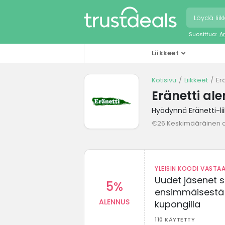
Suosittua:
A
Liikkeet
Kotisivu
Liikkeet
Er
Eränetti al
Hyödynnä Eränetti-li
€26 Keskimääräinen 
YLEISIN KOODI VASTAA
Uudet jäsenet 
5%
ensimmäisestä t
ALENNUS
kupongilla
110 KÄYTETTY