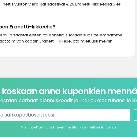
nettisivuston vierailijat säästivät €26 Eränetti-liikkeessä 5 eri
n Eränetti-liikkeelle?
si millä säästät eniten, tai kokeilla suoraan suosittelemaamme
dät toimivan koodin Eränetti-liikkelle, ota mieluusti meihin
 koskaan anna kuponkien mennä 
astaan parhaat alennuskoodit ja -tarjoukset tuhansille liik
Voit lopettaa uutiskirjeemme tilauksen milloin tahansa