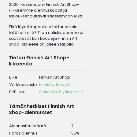
2026. Keskimäärin Finnish Art Shop-
liiikkeemme alennuskoodit ja
tarjoukset auttavat säästämään
€22
.
Etkö löydä kuponkeja tai tarjouksia
tällä hetkellä? Tilaa uutiskirjeemme ja
saat viestin kun koodeja Finnish Art
Shop-liikkeelle on jälleen tarjolla.
Tietoa Finnish Art Shop-
liikkeestä
Liike
Finnish Art Shop
Verkkosivusto
finnishartshop.fi
B2B-tuki
Onko tämä yrityksesi?
Tämänhetkiset Finnish Art
Shop-alennukset
Alennusten määrä
7
Paras alennus
55%