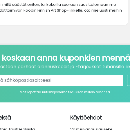
si millä säästät eniten, tai kokeilla suoraan suosittelemaamme
dät toimivan koodin Finnish Art Shop-liikkelle, ota mieluusti meihin
 koskaan anna kuponkien mennä 
astaan parhaat alennuskoodit ja -tarjoukset tuhansille liik
Voit lopettaa uutiskirjeemme tilauksen milloin tahansa
istä
Käyttöehdot
etoja TrustDealsista
Vastuuvapauslauseke