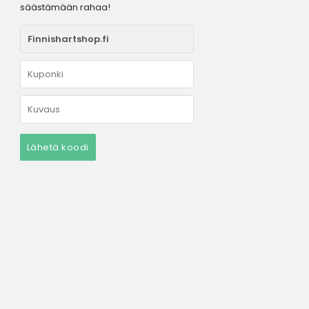
säästämään rahaa!
Lähetä koodi