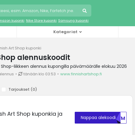
mazon kuponki
Nike Store kuponki
Samsung kuponki
Kategoriat
nnish Art Shop kuponki
 Shop alennuskoodit
 Shop-liikkeen alennus kupongilla päivämäärälle elokuu 2026
alennus
tänään klo 03:53
www.finnishartshop.fi
Tarjoukset (
0
)
ish Art Shop kuponkia ja
Nappaa alekoodi
UFVM