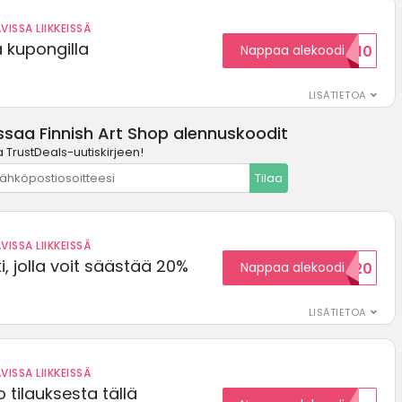
VISSA LIIKKEISSÄ
ä kupongilla
Nappaa alekoodi
KOODID10
LISÄTIETOA
ssaa Finnish Art Shop alennuskoodit
a TrustDeals-uutiskirjeen!
Tilaa
VISSA LIIKKEISSÄ
, jolla voit säästää 20%
Nappaa alekoodi
WELCOME20
LISÄTIETOA
VISSA LIIKKEISSÄ
 tilauksesta tällä