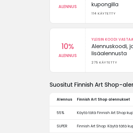
kupongilla
ALENNUS
114 KÄYTETTY
YLEISIN KOODI VASTAA
10%
Alennuskoodi, j
lisäalennusta
ALENNUS
275 KÄYTETTY
Suositut Finnish Art Shop-ale
Alennus
Finnish Art Shop alennukset
55%
Käytä tätä Finnish Art Shop ku
SUPER
Finnish Art Shop: Käytä tätä 