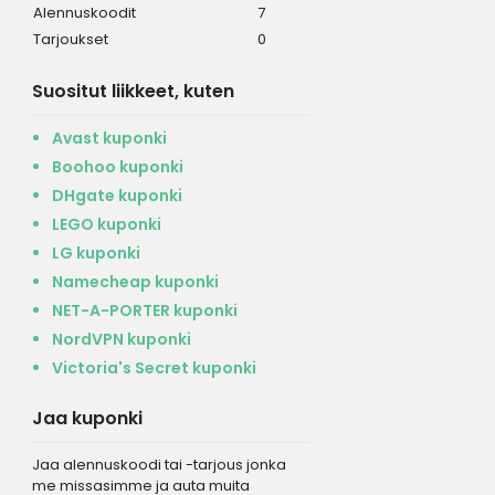
Alennuskoodit
7
Tarjoukset
0
Suositut liikkeet, kuten
Avast kuponki
Boohoo kuponki
DHgate kuponki
LEGO kuponki
LG kuponki
Namecheap kuponki
NET-A-PORTER kuponki
NordVPN kuponki
Victoria's Secret kuponki
Jaa kuponki
Jaa alennuskoodi tai -tarjous jonka
me missasimme ja auta muita