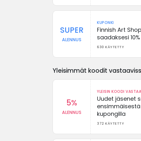
KUPONKI
SUPER
Finnish Art Sho
saadaksesi 10%
ALENNUS
630 KÄYTETTY
Yleisimmät koodit vastaavissa
YLEISIN KOODI VASTAA
Uudet jäsenet 
5%
ensimmäisestä t
ALENNUS
kupongilla
372 KÄYTETTY