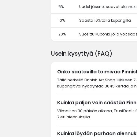
5%
Uudet jäsenet saavat alennuks
10%
Säästä 10% tällä kupongilla
20%
Suosittu kuponki, jolla voit sä
Usein kysyttyä (FAQ)
Onko saatavilla toimivaa Finni
Tällä hetkellä Finnish Art Shop-liikkeen 
kupongit voi hyödyntää 3045 kertaa ja ne
Kuinka paljon voin säästää Finn
Viimeisen 30 päivän aikana, TrustDeals.fi
7 eri alennuksilla
Kuinka löydän parhaan alennukse