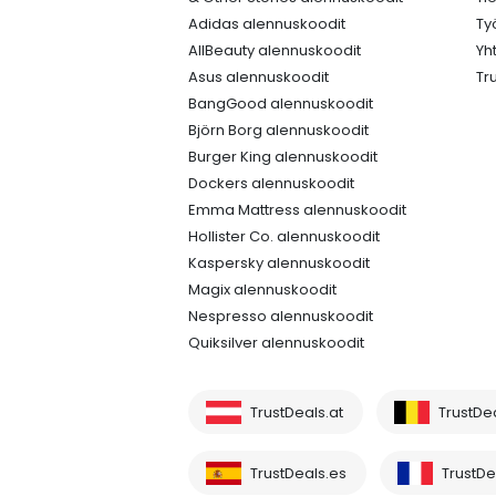
Adidas alennuskoodit
Ty
AllBeauty alennuskoodit
Yh
Asus alennuskoodit
Tr
BangGood alennuskoodit
Björn Borg alennuskoodit
Burger King alennuskoodit
Dockers alennuskoodit
Emma Mattress alennuskoodit
Hollister Co. alennuskoodit
Kaspersky alennuskoodit
Magix alennuskoodit
Nespresso alennuskoodit
Quiksilver alennuskoodit
TrustDeals.at
TrustDe
TrustDeals.es
TrustDea