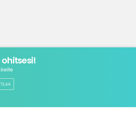
ohitsesi!
keille
TILAA