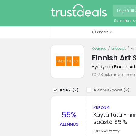
Suosittua:
A
Liikkeet
Kotisivu
Liikkeet
Fi
Finnish Art
Hyödynnä Finnish Art
€22 Keskimääräinen 
Kaikki (
7
)
Alennuskoodit (
7
)
KUPONKI
55%
Käytä tätä Finn
säästä 55 %
ALENNUS
637 KÄYTETTY