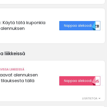
p: Käytä tätä kuponkia
Nappaa alekoodi
QVZB
 alennuksen
 liiikkeissä
VISSA LIIKKEISSÄ
saavat alennuksen
ilauksesta tällä
Nappaa alekoodi
ALENNUKSEN5
LISÄTIETOA