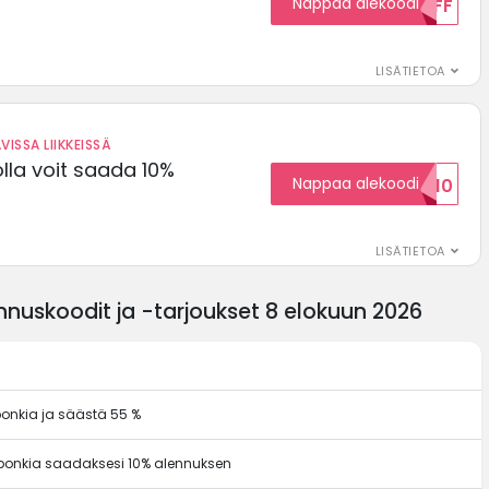
Nappaa alekoodi
15OFF
LISÄTIETOA
VISSA LIIKKEISSÄ
olla voit saada 10%
Nappaa alekoodi
ALENNUSKOODID10
LISÄTIETOA
nnuskoodit ja -tarjoukset 8 elokuun 2026
ponkia ja säästä 55 %
kuponkia saadaksesi 10% alennuksen