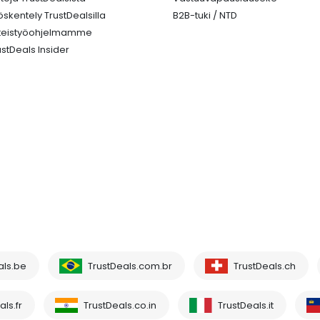
öskentely TrustDealsilla
B2B-tuki / NTD
teistyöohjelmamme
ustDeals Insider
als.be
TrustDeals.com.br
TrustDeals.ch
ls.fr
TrustDeals.co.in
TrustDeals.it