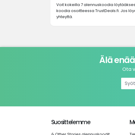
Voit kokeilla 7 alennuskoodia löytääkse
koodia osoitteessa TrustDeals.fi. Jos löy
yhteyttä.
Älä enää
Ota v
Suosittelemme
Me
& Other Stories alennuskoodit
Ti