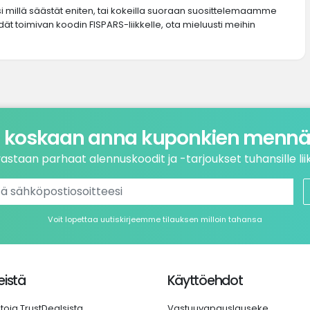
si millä säästät eniten, tai kokeilla suoraan suosittelemaamme
dät toimivan koodin FISPARS-liikkelle, ota mieluusti meihin
 koskaan anna kuponkien mennä 
astaan parhaat alennuskoodit ja -tarjoukset tuhansille liik
Voit lopettaa uutiskirjeemme tilauksen milloin tahansa
istä
Käyttöehdot
etoja TrustDealsista
Vastuuvapauslauseke