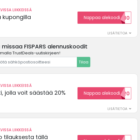
VISSA LIIKKEISSÄ
ä kupongilla
Nappaa alekoodi
KOODID10
LISÄTIETOA
ä missaa FISPARS alennuskoodit
amalla TrustDeals-uutiskirjeen!
Tilaa
VISSA LIIKKEISSÄ
, jolla voit säästää 20%
Nappaa alekoodi
WELCOME20
LISÄTIETOA
VISSA LIIKKEISSÄ
 tilauksesta tällä