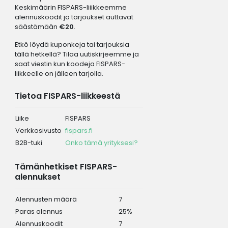
Keskimäärin FISPARS-liiikkeemme
alennuskoodit ja tarjoukset auttavat
säästämään
€20
.
Etkö löydä kuponkeja tai tarjouksia
tällä hetkellä? Tilaa uutiskirjeemme ja
saat viestin kun koodeja FISPARS-
liikkeelle on jälleen tarjolla.
Tietoa FISPARS-liikkeestä
Liike
FISPARS
Verkkosivusto
fispars.fi
B2B-tuki
Onko tämä yrityksesi?
Tämänhetkiset FISPARS-
alennukset
Alennusten määrä
7
Paras alennus
25%
Alennuskoodit
7