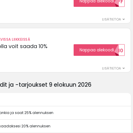
Nappaa alekoodi
15OFF
LISÄTIETOA
VISSA LIIKKEISSÄ
olla voit saada 10%
Nappaa alekoodi
ALENNUSKOODID10
LISÄTIETOA
it ja -tarjoukset 9 elokuun 2026
onkia ja saat 25% alennuksen
a saadaksesi 20% alennuksen