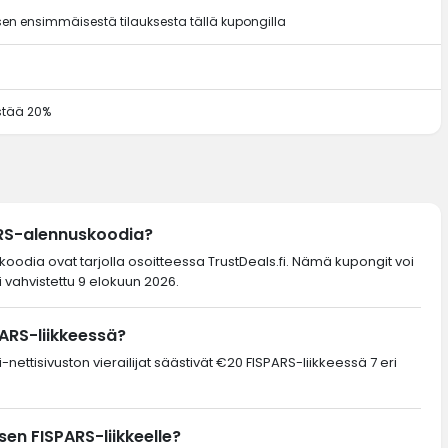
en ensimmäisestä tilauksesta tällä kupongilla
ästää 20%
ARS-alennuskoodia?
skoodia ovat tarjolla osoitteessa TrustDeals.fi. Nämä kupongit voi
 vahvistettu 9 elokuun 2026.
ARS-liikkeessä?
nettisivuston vierailijat säästivät €20 FISPARS-liikkeessä 7 eri
en FISPARS-liikkeelle?