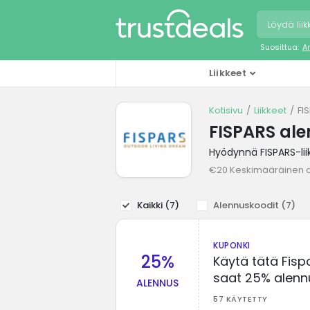
Suosittua:
A
Liikkeet
Kotisivu
Liikkeet
FI
FISPARS ale
Hyödynnä FISPARS-lii
€20 Keskimääräinen 
Kaikki (
7
)
Alennuskoodit (
7
)
KUPONKI
25%
Käytä tätä Fisp
saat 25% alenn
ALENNUS
57 KÄYTETTY