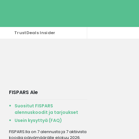
TrustDeals Insider
FISPARS Ale
Suositut FISPARS
alennuskoodit ja tarjoukset
Usein kysyttyä (FAQ)
FISPARS:lla on 7 alennusta ja 7 aktiivista
koodia päivämäärälle elokuu 2026.