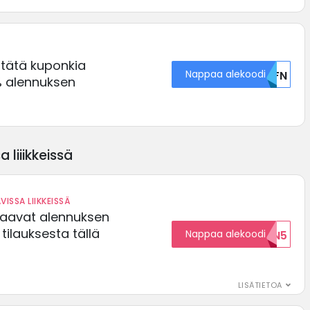
 tätä kuponkia
Nappaa alekoodi
U0FN
 alennuksen
 liiikkeissä
VISSA LIIKKEISSÄ
saavat alennuksen
ilauksesta tällä
Nappaa alekoodi
ALENNUKSEN5
LISÄTIETOA