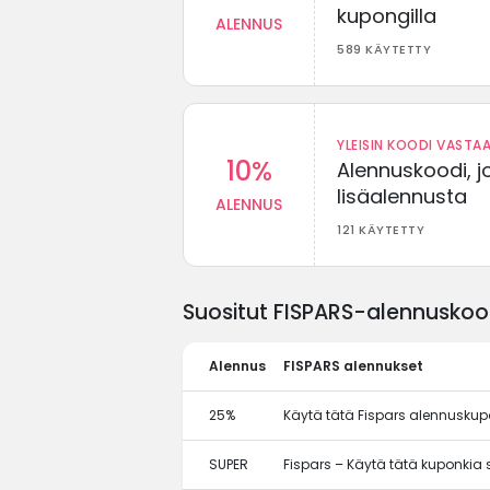
kupongilla
ALENNUS
589 KÄYTETTY
YLEISIN KOODI VASTAA
10%
Alennuskoodi, j
lisäalennusta
ALENNUS
121 KÄYTETTY
Suositut FISPARS-alennuskood
Alennus
FISPARS alennukset
25%
Käytä tätä Fispars alennuskup
SUPER
Fispars – Käytä tätä kuponki