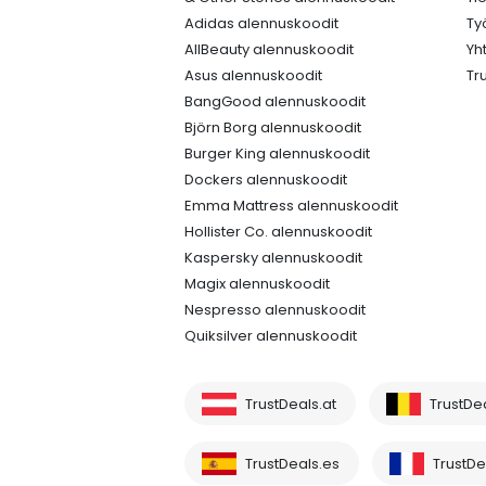
Adidas alennuskoodit
Ty
AllBeauty alennuskoodit
Yh
Asus alennuskoodit
Tr
BangGood alennuskoodit
Björn Borg alennuskoodit
Burger King alennuskoodit
Dockers alennuskoodit
Emma Mattress alennuskoodit
Hollister Co. alennuskoodit
Kaspersky alennuskoodit
Magix alennuskoodit
Nespresso alennuskoodit
Quiksilver alennuskoodit
TrustDeals.at
TrustDe
TrustDeals.es
TrustDea