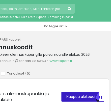
mazon kuponki
Nike Store kuponki
Samsung kuponki
Kategoriat
SPARS kuponki
nnuskoodit
kkeen alennus kupongilla päivämäärälle elokuu 2026
alennus
tänään klo 03:53
www.fispars.fi
Tarjoukset (
0
)
ars alennuskuponkia ja
Nappaa alekoodi
NTJT
uksen