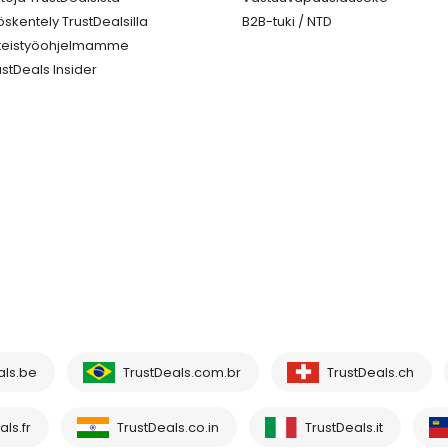
öskentely TrustDealsilla
B2B-tuki / NTD
teistyöohjelmamme
ustDeals Insider
als.be
TrustDeals.com.br
TrustDeals.ch
ls.fr
TrustDeals.co.in
TrustDeals.it