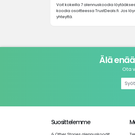
Voit kokeilla 7 alennuskoodia löytääkse
koodia osoitteessa TrustDeals.fi. Jos löy
yhteyttä.
Älä enää
Ota v
Suosittelemme
Me
& Other Stories alennuskoodit
Ti