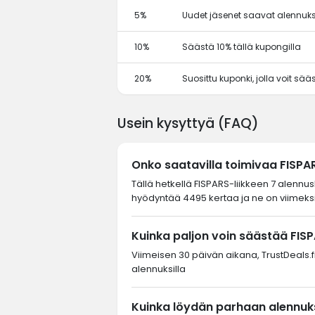
5%
Uudet jäsenet saavat alennuks
10%
Säästä 10% tällä kupongilla
20%
Suosittu kuponki, jolla voit sä
Usein kysyttyä (FAQ)
Onko saatavilla toimivaa FISP
Tällä hetkellä FISPARS-liikkeen 7 alennu
hyödyntää 4495 kertaa ja ne on viimeksi
Kuinka paljon voin säästää FISP
Viimeisen 30 päivän aikana, TrustDeals.fi-
alennuksilla
Kuinka löydän parhaan alennuks