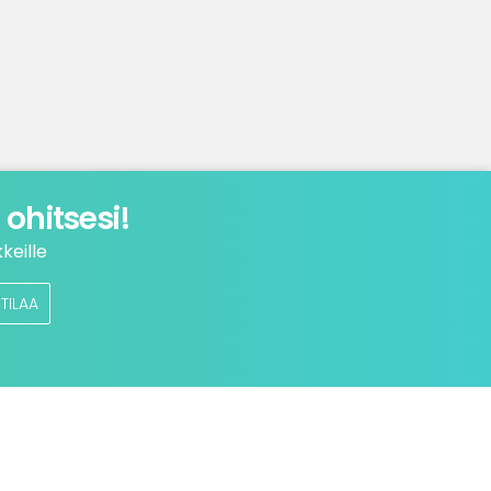
ohitsesi!
keille
TILAA