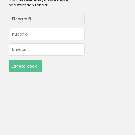
säästämään rahaa!
Lähetä koodi