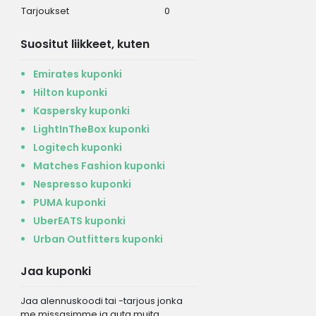
Tarjoukset
0
Suositut liikkeet, kuten
Emirates kuponki
Hilton kuponki
Kaspersky kuponki
LightInTheBox kuponki
Logitech kuponki
Matches Fashion kuponki
Nespresso kuponki
PUMA kuponki
UberEATS kuponki
Urban Outfitters kuponki
Jaa kuponki
Jaa alennuskoodi tai -tarjous jonka
me missasimme ja auta muita