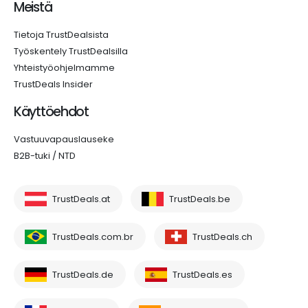
Meistä
Tietoja TrustDealsista
Työskentely TrustDealsilla
Yhteistyöohjelmamme
TrustDeals Insider
Käyttöehdot
Vastuuvapauslauseke
B2B-tuki / NTD
TrustDeals.at
TrustDeals.be
TrustDeals.com.br
TrustDeals.ch
TrustDeals.de
TrustDeals.es