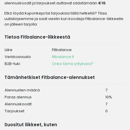
alennuskoodit ja tarjoukset auttavat säästämään
€16
.
Etkö löydä kuponkeja tai tarjouksia tällä hetkellä? Tilaa
uutiskirjeemme ja saat viestin kun koodeja Fitbalance-liikkeelle
on jälleen tarjolla.
Tietoa Fitbalance-liikkeestä
Liike
Fitbalance
Verkkosivusto
fitbalance.fi
B2B-tuki
Onko tämä yrityksesi?
Tämänhetkiset Fitbalance-alennukset
Alennusten määrä
7
Paras alennus
10%
Alennuskoodit
7
Tarjoukset
0
Suositut liikkeet, kuten