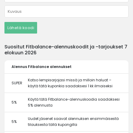
Lähetä koodi
Suositut Fitbalance-alennuskoodit ja -tarjoukset 7
elokuun 2026
Alennus
Fitbalance alennukset
Katso lempisarjojasi missä ja milloin haluat –
SUPER
käytä tätä kuponkia saadaksesi 1 kk ilmaiseksi
Käytä tätä Fitbalance-alennuskoodia saadaksesi
5%
5% alennusta
Uudet jäsenet saavat alennuksen ensimmäisestä
5%
tilauksesta tällä kupongilla