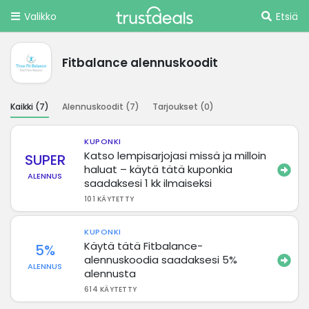
Valikko
Etsiä
Fitbalance alennuskoodit
Kaikki (
7
)
Alennuskoodit (
7
)
Tarjoukset (
0
)
KUPONKI
Katso lempisarjojasi missä ja milloin
SUPER
haluat – käytä tätä kuponkia
ALENNUS
saadaksesi 1 kk ilmaiseksi
101 KÄYTETTY
KUPONKI
Käytä tätä Fitbalance-
5%
alennuskoodia saadaksesi 5%
ALENNUS
alennusta
614 KÄYTETTY