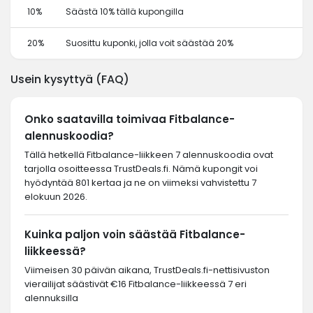
10%
Säästä 10% tällä kupongilla
20%
Suosittu kuponki, jolla voit säästää 20%
Usein kysyttyä (FAQ)
Onko saatavilla toimivaa Fitbalance-
alennuskoodia?
Tällä hetkellä Fitbalance-liikkeen 7 alennuskoodia ovat
tarjolla osoitteessa TrustDeals.fi. Nämä kupongit voi
hyödyntää 801 kertaa ja ne on viimeksi vahvistettu 7
elokuun 2026.
Kuinka paljon voin säästää Fitbalance-
liikkeessä?
Viimeisen 30 päivän aikana, TrustDeals.fi-nettisivuston
vierailijat säästivät €16 Fitbalance-liikkeessä 7 eri
alennuksilla