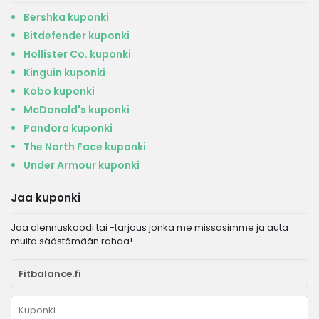
Bershka kuponki
Bitdefender kuponki
Hollister Co. kuponki
Kinguin kuponki
Kobo kuponki
McDonald's kuponki
Pandora kuponki
The North Face kuponki
Under Armour kuponki
Jaa kuponki
Jaa alennuskoodi tai -tarjous jonka me missasimme ja auta
muita säästämään rahaa!