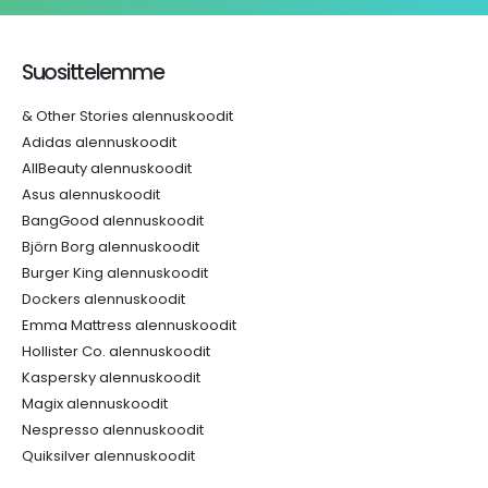
Suosittelemme
& Other Stories alennuskoodit
Adidas alennuskoodit
AllBeauty alennuskoodit
Asus alennuskoodit
BangGood alennuskoodit
Björn Borg alennuskoodit
Burger King alennuskoodit
Dockers alennuskoodit
Emma Mattress alennuskoodit
Hollister Co. alennuskoodit
Kaspersky alennuskoodit
Magix alennuskoodit
Nespresso alennuskoodit
Quiksilver alennuskoodit