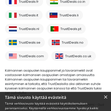
TrustDeals.fr
TrustDeals.co.in
TrustDeals.it
TrustDeals.li
TrustDeals.nl
TrustDeals.pt
TrustDeals.se
TrustDeals.no
TrustDeals.com
TrustDeals.co.uk
Kolmannen osapuolen kauppanimet ja tavaramerkit ovat
vastaavien kolmansien osapuolien omistajien omaisuutta.
Kolmannen osapuolen kauppanimen tai tavaramerkin
esiintyminen ei tarkoita, että TrustDealsilla olisi aktiivinen suhde
kyseisen kolmannen osapuolen kanssa tai että TrustDeals tukisi
sen palveluita.
×
Tämä sivusto käyttää evästeitä
Tämä verkkosivusto käyttää evästeitä käyttökokemuksen
© Trustdeals on AMS Digital B.V.:n rekisteröimä kauppanimi - Oud
parantamiseksi. Käyttämällä verkkosivustoamme hyväksyt kaikki
Laren 1, 1251BL, Laren - kaupparekisterinumero 80264174 - ALV-