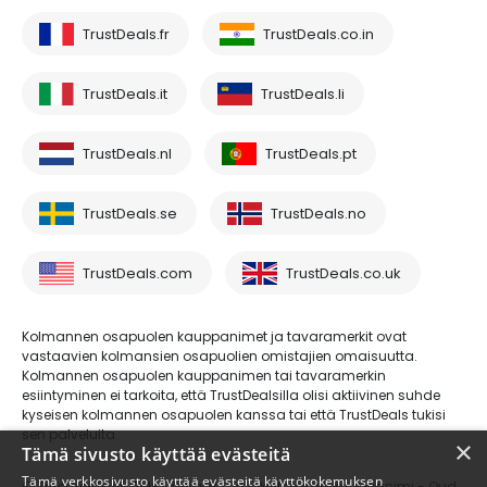
TrustDeals.fr
TrustDeals.co.in
TrustDeals.it
TrustDeals.li
TrustDeals.nl
TrustDeals.pt
TrustDeals.se
TrustDeals.no
TrustDeals.com
TrustDeals.co.uk
Kolmannen osapuolen kauppanimet ja tavaramerkit ovat
vastaavien kolmansien osapuolien omistajien omaisuutta.
Kolmannen osapuolen kauppanimen tai tavaramerkin
esiintyminen ei tarkoita, että TrustDealsilla olisi aktiivinen suhde
kyseisen kolmannen osapuolen kanssa tai että TrustDeals tukisi
sen palveluita.
×
Tämä sivusto käyttää evästeitä
Tämä verkkosivusto käyttää evästeitä käyttökokemuksen
© Trustdeals on AMS Digital B.V.:n rekisteröimä kauppanimi - Oud