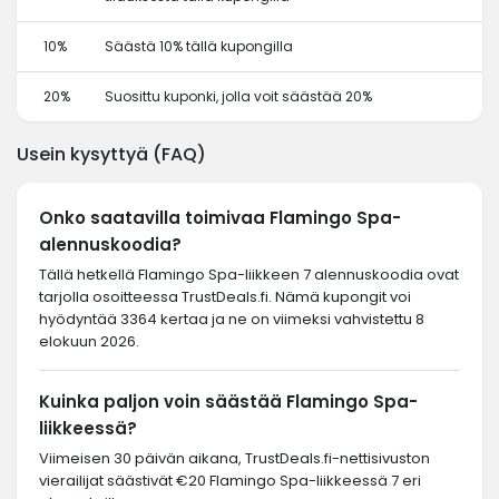
10%
Säästä 10% tällä kupongilla
20%
Suosittu kuponki, jolla voit säästää 20%
Usein kysyttyä (FAQ)
Onko saatavilla toimivaa Flamingo Spa-
alennuskoodia?
Tällä hetkellä Flamingo Spa-liikkeen 7 alennuskoodia ovat
tarjolla osoitteessa TrustDeals.fi. Nämä kupongit voi
hyödyntää 3364 kertaa ja ne on viimeksi vahvistettu 8
elokuun 2026.
Kuinka paljon voin säästää Flamingo Spa-
liikkeessä?
Viimeisen 30 päivän aikana, TrustDeals.fi-nettisivuston
vierailijat säästivät €20 Flamingo Spa-liikkeessä 7 eri