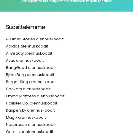
Voit lopettaa uutiskirjeemme tilauksen milloin tahansa
Suosittelemme
& Other Stories alennuskoodit
Adidas alennuskoodit
AllBeauty alennuskoodit
Asus alennuskoodit
BangGood alennuskoodit
Björn Borg alennuskoodit
Burger King alennuskoodit
Dockers alennuskoodit
Emma Mattress alennuskoodit
Hollister Co. alennuskoodit
Kaspersky alennuskoodit
Magix alennuskoodit
Nespresso alennuskoodit
Quiksilver alennuskoodit