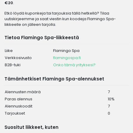
€20
.
Etkö löydä kuponkeja tai tarjouksia tällä hetkellä? Tilaa
uutiskirjeemme ja saat viestin kun koodeja Flamingo Spa-
liikkeelle on jälleen tarjolla.
Tietoa Flamingo Spa-liikkeestä
Liike
Flamingo Spa
Verkkosivusto
flamingospa.fi
B2B-tuki
Onko tämä yrityksesi?
Tämänhetkiset Flamingo Spa-alennukset
Alennusten määrä
7
Paras alennus
10%
Alennuskoodit
7
Tarjoukset
0
Suositut liikkeet, kuten