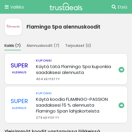
Valikko
Etsiä
Flamingo Spa alennuskoodit
Kaikki (
7
)
Alennuskoodit (
7
)
Tarjoukset (
0
)
KUPONKI
SUPER
Käytä tätä Flamingo Spa kuponkia
saadaksesi alennusta
ALENNUS
404 KÄYTETTY
KUPONKI
Käytä koodia FLAMINGO-PASSION
SUPER
saadaksesi 15 % alennusta
ALENNUS
Flamingo Span lahjakorteista
279 KÄYTETTY
Yleisimmät koodit vastaavissa liiikkeissä