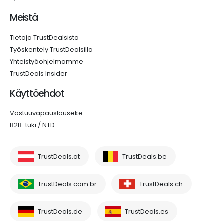
Meistä
Tietoja TrustDealsista
Työskentely TrustDealsilla
Yhteistyöohjelmamme
TrustDeals Insider
Käyttöehdot
Vastuuvapauslauseke
B2B-tuki / NTD
TrustDeals.at
TrustDeals.be
TrustDeals.com.br
TrustDeals.ch
TrustDeals.de
TrustDeals.es