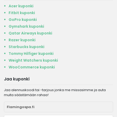
Acer kuponki
Fitbit kuponki
GoPro kuponki
Gymshark kuponki
Qatar Airways kuponki
Razer kuponki
Starbucks kuponki
Tommy Hilfiger kuponki
Weight Watchers kuponki
WooCommerce kuponki
Jaa kuponki
Jaa alennuskoodi tai -tarjous jonka me missasimme ja auta
muita säästämään rahaa!