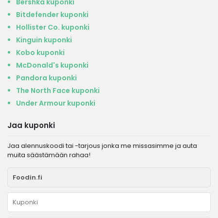
Bershka kuponki
Bitdefender kuponki
Hollister Co. kuponki
Kinguin kuponki
Kobo kuponki
McDonald's kuponki
Pandora kuponki
The North Face kuponki
Under Armour kuponki
Jaa kuponki
Jaa alennuskoodi tai -tarjous jonka me missasimme ja auta
muita säästämään rahaa!