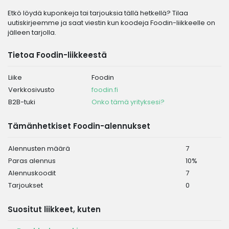
Etkö löydä kuponkeja tai tarjouksia tällä hetkellä? Tilaa
uutiskirjeemme ja saat viestin kun koodeja Foodin-liikkeelle on
jälleen tarjolla.
Tietoa Foodin-liikkeestä
Liike
Foodin
Verkkosivusto
foodin.fi
B2B-tuki
Onko tämä yrityksesi?
Tämänhetkiset Foodin-alennukset
Alennusten määrä
7
Paras alennus
10%
Alennuskoodit
7
Tarjoukset
0
Suositut liikkeet, kuten