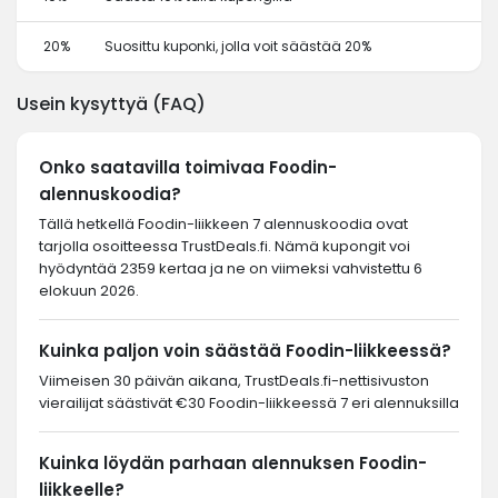
20%
Suosittu kuponki, jolla voit säästää 20%
Usein kysyttyä (FAQ)
Onko saatavilla toimivaa Foodin-
alennuskoodia?
Tällä hetkellä Foodin-liikkeen 7 alennuskoodia ovat
tarjolla osoitteessa TrustDeals.fi. Nämä kupongit voi
hyödyntää 2359 kertaa ja ne on viimeksi vahvistettu 6
elokuun 2026.
Kuinka paljon voin säästää Foodin-liikkeessä?
Viimeisen 30 päivän aikana, TrustDeals.fi-nettisivuston
vierailijat säästivät €30 Foodin-liikkeessä 7 eri alennuksilla
Kuinka löydän parhaan alennuksen Foodin-
liikkeelle?