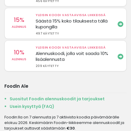
456 KÄYTETTY
YLEISIN KOODI VASTAAVISSA LIIKKEISSÄ
15%
Säästä 15% koko tilauksesta tällä
kupongilla
ALENNUS
497 KÄYTETTY
YLEISIN KOODI VASTAAVISSA LIIKKEISSÄ
10%
Alennuskoodi, jolla voit saada 10%
lisäalennusta
ALENNUS
209 KÄYTETTY
Foodin Ale
Suositut Foodin alennuskoodit ja tarjoukset
Usein kysyttyä (FAQ)
Foodin:lla on 7 alennusta ja 7 aktiivista koodia päivämäärälle
elokuu 2026. Keskimäärin Foodin-liiikkeemme alennuskoodit ja
tarjoukset auttavat säästämään
€30
.