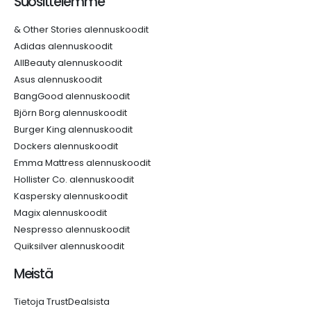
Suosittelemme
& Other Stories alennuskoodit
Adidas alennuskoodit
AllBeauty alennuskoodit
Asus alennuskoodit
BangGood alennuskoodit
Björn Borg alennuskoodit
Burger King alennuskoodit
Dockers alennuskoodit
Emma Mattress alennuskoodit
Hollister Co. alennuskoodit
Kaspersky alennuskoodit
Magix alennuskoodit
Nespresso alennuskoodit
Quiksilver alennuskoodit
Meistä
Tietoja TrustDealsista