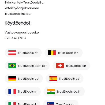
Työskentely TrustDealsilla
Yhteistyöohjelmamme
TrustDeals Insider
Käyttöehdot
Vastuuvapauslauseke
B2B-tuki / NTD
TrustDeals.at
TrustDeals.be
TrustDeals.com.br
TrustDeals.ch
TrustDeals.de
TrustDeals.es
TrustDeals.fr
TrustDeals.co.in
TrustDeals.it
TrustDeals.li