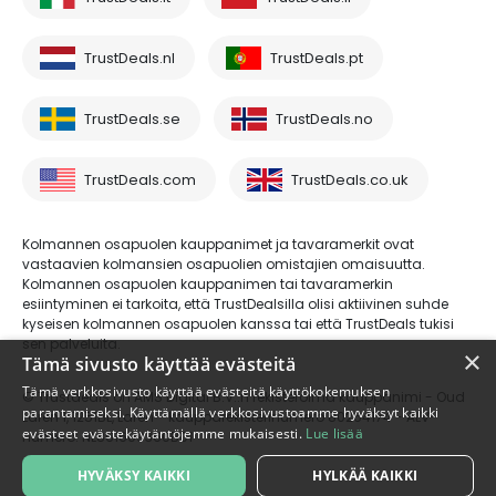
TrustDeals.nl
TrustDeals.pt
TrustDeals.se
TrustDeals.no
TrustDeals.com
TrustDeals.co.uk
Kolmannen osapuolen kauppanimet ja tavaramerkit ovat
vastaavien kolmansien osapuolien omistajien omaisuutta.
Kolmannen osapuolen kauppanimen tai tavaramerkin
esiintyminen ei tarkoita, että TrustDealsilla olisi aktiivinen suhde
kyseisen kolmannen osapuolen kanssa tai että TrustDeals tukisi
sen palveluita.
×
Tämä sivusto käyttää evästeitä
Tämä verkkosivusto käyttää evästeitä käyttökokemuksen
© Trustdeals on AMS Digital B.V.:n rekisteröimä kauppanimi - Oud
parantamiseksi. Käyttämällä verkkosivustoamme hyväksyt kaikki
Laren 1, 1251BL, Laren - kaupparekisterinumero 80264174 - ALV-
evästeet evästekäytäntöjemme mukaisesti.
Lue lisää
numero: NL861609360B01
HYVÄKSY KAIKKI
HYLKÄÄ KAIKKI