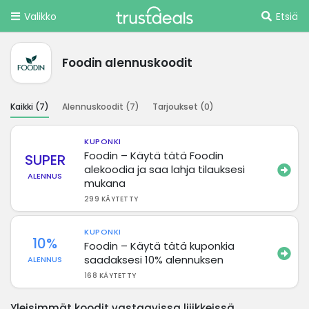
Valikko
Etsiä
Foodin alennuskoodit
Kaikki (
7
)
Alennuskoodit (
7
)
Tarjoukset (
0
)
KUPONKI
Foodin – Käytä tätä Foodin
SUPER
alekoodia ja saa lahja tilauksesi
ALENNUS
mukana
299 KÄYTETTY
KUPONKI
10%
Foodin – Käytä tätä kuponkia
saadaksesi 10% alennuksen
ALENNUS
168 KÄYTETTY
Yleisimmät koodit vastaavissa liiikkeissä