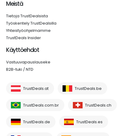
Meistä
Tietoja TrustDealsista
Työskentely TrustDealsilla
Yhteistyöohjelmamme
TrustDeals Insider
Käyttöehdot
Vastuuvapauslauseke
B2B-tuki / NTD
TrustDeals.at
TrustDeals.be
TrustDeals.com.br
TrustDeals.ch
TrustDeals.de
TrustDeals.es