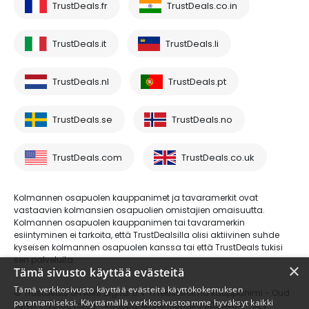
TrustDeals.fr
TrustDeals.co.in
TrustDeals.it
TrustDeals.li
TrustDeals.nl
TrustDeals.pt
TrustDeals.se
TrustDeals.no
TrustDeals.com
TrustDeals.co.uk
Kolmannen osapuolen kauppanimet ja tavaramerkit ovat
vastaavien kolmansien osapuolien omistajien omaisuutta.
Kolmannen osapuolen kauppanimen tai tavaramerkin
esiintyminen ei tarkoita, että TrustDealsilla olisi aktiivinen suhde
kyseisen kolmannen osapuolen kanssa tai että TrustDeals tukisi
sen palveluita.
×
Tämä sivusto käyttää evästeitä
Tämä verkkosivusto käyttää evästeitä käyttökokemuksen
© Trustdeals on AMS Digital B.V.:n rekisteröimä kauppanimi - Oud
parantamiseksi. Käyttämällä verkkosivustoamme hyväksyt kaikki
Laren 1, 1251BL, Laren - kaupparekisterinumero 80264174 - ALV-