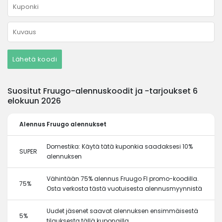
Lähetä koodi
Suositut Fruugo-alennuskoodit ja -tarjoukset 6
elokuun 2026
Alennus
Fruugo alennukset
Domestika: Käytä tätä kuponkia saadaksesi 10%
SUPER
alennuksen
Vähintään 75% alennus Fruugo FI promo-koodilla.
75%
Osta verkosta tästä vuotuisesta alennusmyynnistä
Uudet jäsenet saavat alennuksen ensimmäisestä
5%
tilauksesta tällä kupongilla