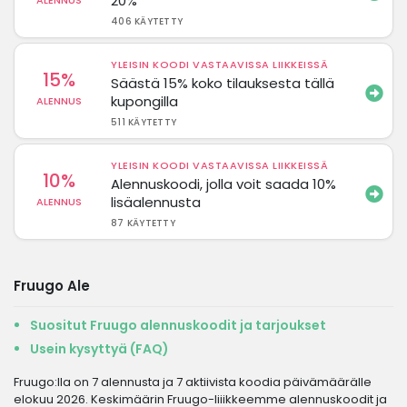
20%
ALENNUS
406 KÄYTETTY
YLEISIN KOODI VASTAAVISSA LIIKKEISSÄ
15%
Säästä 15% koko tilauksesta tällä
kupongilla
ALENNUS
511 KÄYTETTY
YLEISIN KOODI VASTAAVISSA LIIKKEISSÄ
10%
Alennuskoodi, jolla voit saada 10%
lisäalennusta
ALENNUS
87 KÄYTETTY
Fruugo Ale
Suositut Fruugo alennuskoodit ja tarjoukset
Usein kysyttyä (FAQ)
Fruugo:lla on 7 alennusta ja 7 aktiivista koodia päivämäärälle
elokuu 2026. Keskimäärin Fruugo-liiikkeemme alennuskoodit ja