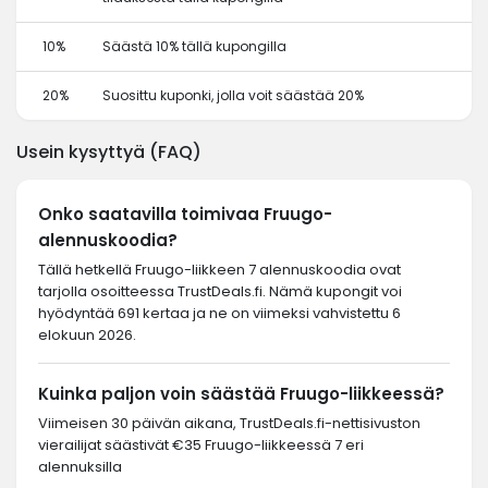
10%
Säästä 10% tällä kupongilla
20%
Suosittu kuponki, jolla voit säästää 20%
Usein kysyttyä (FAQ)
Onko saatavilla toimivaa Fruugo-
alennuskoodia?
Tällä hetkellä Fruugo-liikkeen 7 alennuskoodia ovat
tarjolla osoitteessa TrustDeals.fi. Nämä kupongit voi
hyödyntää 691 kertaa ja ne on viimeksi vahvistettu 6
elokuun 2026.
Kuinka paljon voin säästää Fruugo-liikkeessä?
Viimeisen 30 päivän aikana, TrustDeals.fi-nettisivuston
vierailijat säästivät €35 Fruugo-liikkeessä 7 eri
alennuksilla