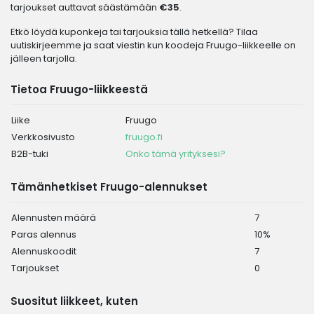
tarjoukset auttavat säästämään
€35
.
Etkö löydä kuponkeja tai tarjouksia tällä hetkellä? Tilaa
uutiskirjeemme ja saat viestin kun koodeja Fruugo-liikkeelle on
jälleen tarjolla.
Tietoa Fruugo-liikkeestä
Liike
Fruugo
Verkkosivusto
fruugo.fi
B2B-tuki
Onko tämä yrityksesi?
Tämänhetkiset Fruugo-alennukset
Alennusten määrä
7
Paras alennus
10%
Alennuskoodit
7
Tarjoukset
0
Suositut liikkeet, kuten