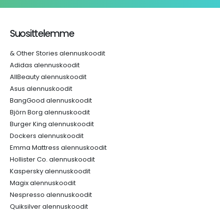
Suosittelemme
& Other Stories alennuskoodit
Adidas alennuskoodit
AllBeauty alennuskoodit
Asus alennuskoodit
BangGood alennuskoodit
Björn Borg alennuskoodit
Burger King alennuskoodit
Dockers alennuskoodit
Emma Mattress alennuskoodit
Hollister Co. alennuskoodit
Kaspersky alennuskoodit
Magix alennuskoodit
Nespresso alennuskoodit
Quiksilver alennuskoodit