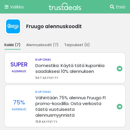
Valikko
Etsiä
Fruugo alennuskoodit
Kaikki (
7
)
Alennuskoodit (
7
)
Tarjoukset (
0
)
KUPONKI
SUPER
Domestika: Käytä tätä kuponkia
saadaksesi 10% alennuksen
ALENNUS
567 KÄYTETTY
KUPONKI
Vähintään 75% alennus Fruugo FI
75%
promo-koodilla. Osta verkosta
tästä vuotuisesta
ALENNUS
alennusmyynnistä
158 KÄYTETTY