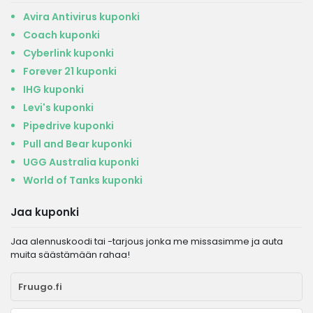
Avira Antivirus kuponki
Coach kuponki
Cyberlink kuponki
Forever 21 kuponki
IHG kuponki
Levi's kuponki
Pipedrive kuponki
Pull and Bear kuponki
UGG Australia kuponki
World of Tanks kuponki
Jaa kuponki
Jaa alennuskoodi tai -tarjous jonka me missasimme ja auta
muita säästämään rahaa!