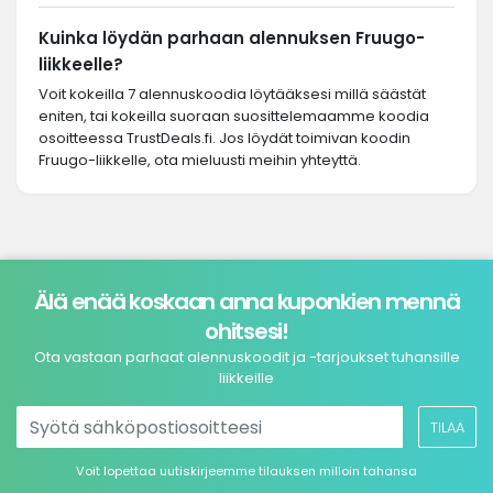
Kuinka löydän parhaan alennuksen Fruugo-
liikkeelle?
Voit kokeilla 7 alennuskoodia löytääksesi millä säästät
eniten, tai kokeilla suoraan suosittelemaamme koodia
osoitteessa TrustDeals.fi. Jos löydät toimivan koodin
Fruugo-liikkelle, ota mieluusti meihin yhteyttä.
Älä enää koskaan anna kuponkien mennä
ohitsesi!
Ota vastaan parhaat alennuskoodit ja -tarjoukset tuhansille
liikkeille
TILAA
Voit lopettaa uutiskirjeemme tilauksen milloin tahansa