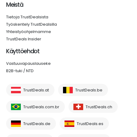
Meistä
Tietoja TrustDealsista
Työskentely TrustDealsilla
Yhteistyöohjelmamme
TrustDeals Insider
Käyttöehdot
Vastuuvapauslauseke
B2B-tuki / NTD
TrustDeals.at
TrustDeals.be
TrustDeals.com.br
TrustDeals.ch
TrustDeals.de
TrustDeals.es