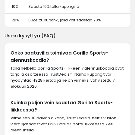
10%
Säästä 10% tällä kupongilla
20%
Suosittu kuponki, jolla voit säästää 20%
Usein kysyttyä (FAQ)
Onko saatavilla toimivaa Gorilla Sports-
alennuskoodia?
Tällä hetkellä Gorilla Sports-liikkeen 7 alennuskoodia ovat
tarjolla osoitteessa TrustDeals.fi. Nämä kupongit voi
hyödyntää 4928 kertaa ja ne on viimeksi vahvistettu 7
elokuun 2026.
Kuinka paljon voin säästää Gorilla Sports-
liikkeessä?
Viimeisen 30 päivän aikana, TrustDeals.fi-nettisivuston
vierailijat säästivät €26 Gorilla Sports-liikkeessä 7 eri
alennuksilla