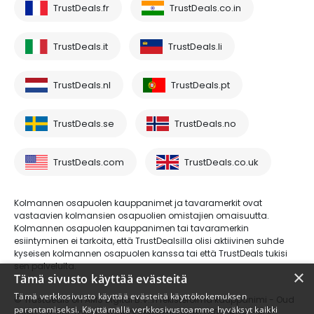
TrustDeals.fr
TrustDeals.co.in
TrustDeals.it
TrustDeals.li
TrustDeals.nl
TrustDeals.pt
TrustDeals.se
TrustDeals.no
TrustDeals.com
TrustDeals.co.uk
Kolmannen osapuolen kauppanimet ja tavaramerkit ovat
vastaavien kolmansien osapuolien omistajien omaisuutta.
Kolmannen osapuolen kauppanimen tai tavaramerkin
esiintyminen ei tarkoita, että TrustDealsilla olisi aktiivinen suhde
kyseisen kolmannen osapuolen kanssa tai että TrustDeals tukisi
sen palveluita.
×
Tämä sivusto käyttää evästeitä
Tämä verkkosivusto käyttää evästeitä käyttökokemuksen
© Trustdeals on AMS Digital B.V.:n rekisteröimä kauppanimi - Oud
parantamiseksi. Käyttämällä verkkosivustoamme hyväksyt kaikki
Laren 1, 1251BL, Laren - kaupparekisterinumero 80264174 - ALV-