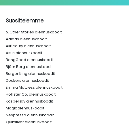
Suosittelemme
& Other Stories alennuskoodit
Adidas alennuskoodit
AllBeauty alennuskoodit
Asus alennuskoodit
BangGood alennuskoodit
Björn Borg alennuskoodit
Burger King alennuskoodit
Dockers alennuskoodit
Emma Mattress alennuskoodit
Hollister Co. alennuskoodit
Kaspersky alennuskoodit
Magix alennuskoodit
Nespresso alennuskoodit
Quiksilver alennuskoodit