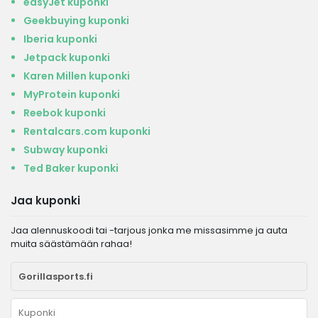
easyJet kuponki
Geekbuying kuponki
Iberia kuponki
Jetpack kuponki
Karen Millen kuponki
MyProtein kuponki
Reebok kuponki
Rentalcars.com kuponki
Subway kuponki
Ted Baker kuponki
Jaa kuponki
Jaa alennuskoodi tai -tarjous jonka me missasimme ja auta
muita säästämään rahaa!