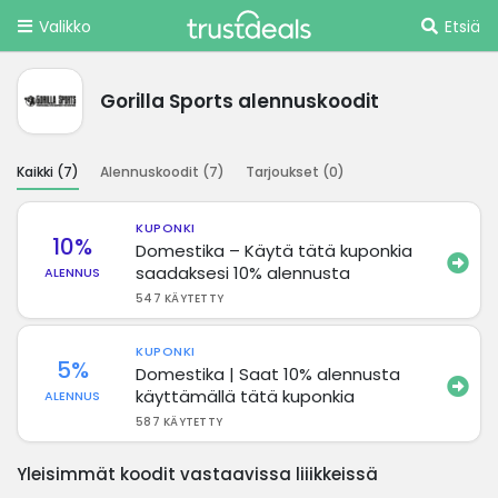
Valikko
Etsiä
Gorilla Sports alennuskoodit
Kaikki (
7
)
Alennuskoodit (
7
)
Tarjoukset (
0
)
KUPONKI
10%
Domestika – Käytä tätä kuponkia
saadaksesi 10% alennusta
ALENNUS
547 KÄYTETTY
KUPONKI
5%
Domestika | Saat 10% alennusta
käyttämällä tätä kuponkia
ALENNUS
587 KÄYTETTY
Yleisimmät koodit vastaavissa liiikkeissä