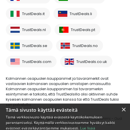
TrustDeals.it
TrustDeals.li
TrustDeals.nl
TrustDeals.pt
TrustDeals.se
TrustDeals.no
TrustDeals.com
TrustDeals.co.uk
Kolmannen osapuolen kauppanimet ja tavaramerkit ovat
vastaavien kolmansien osapuolien omistajien omaisuutta.
Kolmannen osapuolen kauppanimen tai tavaramerkin
esiintyminen ei tarkoita, että TrustDealsilla olisi aktiivinen suhde
kyseisen kolmannen osapuolen kanssa tai että TrustDeals tukisi
sen palveluita.
×
Tämä sivusto käyttää evästeitä
Tämä verkkosivusto käyttää evästeitä käyttökokemuksen
© Trustdeals on AMS Digital B.V.:n rekisteröimä kauppanimi - Oud
parantamiseksi. Käyttämällä verkkosivustoamme hyväksyt kaikki
Laren 1, 1251BL, Laren - kaupparekisterinumero 80264174 - ALV-
evästeet evästekäytäntöjemme mukaisesti.
Lue lisää
numero: NL861609360B01