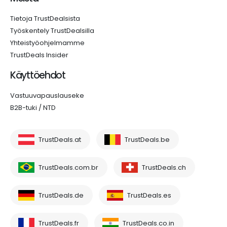
Tietoja TrustDealsista
Työskentely TrustDealsilla
Yhteistyöohjelmamme
TrustDeals Insider
Käyttöehdot
Vastuuvapauslauseke
B2B-tuki / NTD
TrustDeals.at
TrustDeals.be
TrustDeals.com.br
TrustDeals.ch
TrustDeals.de
TrustDeals.es
TrustDeals.fr
TrustDeals.co.in