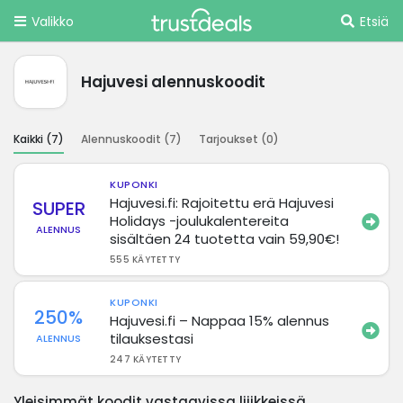
Valikko
Etsiä
Hajuvesi alennuskoodit
Kaikki (
7
)
Alennuskoodit (
7
)
Tarjoukset (
0
)
KUPONKI
Hajuvesi.fi: Rajoitettu erä Hajuvesi
SUPER
Holidays -joulukalentereita
ALENNUS
sisältäen 24 tuotetta vain 59,90€!
555 KÄYTETTY
KUPONKI
250%
Hajuvesi.fi – Nappaa 15% alennus
tilauksestasi
ALENNUS
247 KÄYTETTY
Yleisimmät koodit vastaavissa liiikkeissä