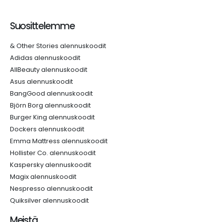
Suosittelemme
& Other Stories alennuskoodit
Adidas alennuskoodit
AllBeauty alennuskoodit
Asus alennuskoodit
BangGood alennuskoodit
Björn Borg alennuskoodit
Burger King alennuskoodit
Dockers alennuskoodit
Emma Mattress alennuskoodit
Hollister Co. alennuskoodit
Kaspersky alennuskoodit
Magix alennuskoodit
Nespresso alennuskoodit
Quiksilver alennuskoodit
Meistä