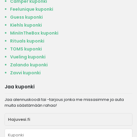
Camper kuponki
Feelunique kuponki
Guess kuponki
Kiehls kuponki
MiniInTheBox kuponki
Rituals kuponki
TOMS kuponki
Vueling kuponki
Zalando kuponki
Zavvi kuponki
Jaa kuponki
Jaa alennuskoodi tai -tarjous jonka me missasimme ja auta
muita säästämään rahaa!