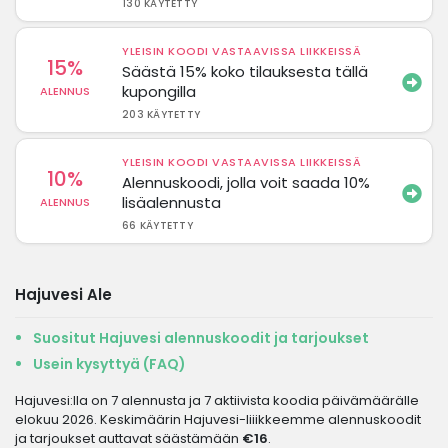
130 KÄYTETTY
YLEISIN KOODI VASTAAVISSA LIIKKEISSÄ
15%
Säästä 15% koko tilauksesta tällä
kupongilla
ALENNUS
203 KÄYTETTY
YLEISIN KOODI VASTAAVISSA LIIKKEISSÄ
10%
Alennuskoodi, jolla voit saada 10%
lisäalennusta
ALENNUS
66 KÄYTETTY
Hajuvesi Ale
Suositut Hajuvesi alennuskoodit ja tarjoukset
Usein kysyttyä (FAQ)
Hajuvesi:lla on 7 alennusta ja 7 aktiivista koodia päivämäärälle
elokuu 2026. Keskimäärin Hajuvesi-liiikkeemme alennuskoodit
ja tarjoukset auttavat säästämään
€16
.