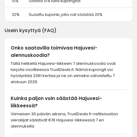
10%
Säästä 10% tällä kupongilla
20%
Suosittu kuponki, jolla voit säästää 20%
Usein kysyttyä (FAQ)
Onko saatavilla toimivaa Hajuvesi-
alennuskoodia?
Tällä hetkellä Hajuvesi-liikkeen 7 alennuskoodia ovat
tarjolla osoitteessa TrustDeals.fi. Nämä kupongit voi
hyödyntää 3361 kertaa ja ne on viimeksi vahvistettu 7
elokuun 2026.
Kuinka paljon voin säästää Hajuvesi-
liikkeessä?
Viimeisen 30 päivän aikana, TrustDeals.fi-nettisivuston
vierailijat säästivät €16 Hajuvesi-liikkeessä 7 eri
alennuksilla