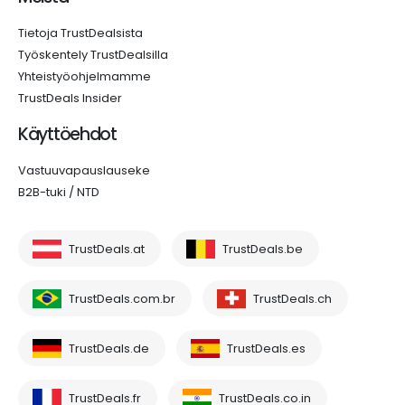
Tietoja TrustDealsista
Työskentely TrustDealsilla
Yhteistyöohjelmamme
TrustDeals Insider
Käyttöehdot
Vastuuvapauslauseke
B2B-tuki / NTD
TrustDeals.at
TrustDeals.be
TrustDeals.com.br
TrustDeals.ch
TrustDeals.de
TrustDeals.es
TrustDeals.fr
TrustDeals.co.in