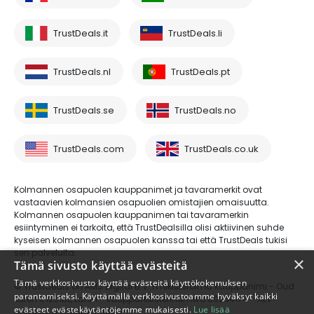
TrustDeals.it
TrustDeals.li
TrustDeals.nl
TrustDeals.pt
TrustDeals.se
TrustDeals.no
TrustDeals.com
TrustDeals.co.uk
Kolmannen osapuolen kauppanimet ja tavaramerkit ovat
vastaavien kolmansien osapuolien omistajien omaisuutta.
Kolmannen osapuolen kauppanimen tai tavaramerkin
esiintyminen ei tarkoita, että TrustDealsilla olisi aktiivinen suhde
kyseisen kolmannen osapuolen kanssa tai että TrustDeals tukisi
sen palveluita.
×
Tämä sivusto käyttää evästeitä
Tämä verkkosivusto käyttää evästeitä käyttökokemuksen
© Trustdeals on AMS Digital B.V.:n rekisteröimä kauppanimi - Oud
parantamiseksi. Käyttämällä verkkosivustoamme hyväksyt kaikki
Laren 1, 1251BL, Laren - kaupparekisterinumero 80264174 - ALV-
evästeet evästekäytäntöjemme mukaisesti.
Lue lisää
numero: NL861609360B01