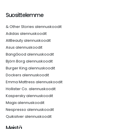
Suosittelemme
& Other Stories alennuskoodit
Adidas alennuskoodit
AllBeauty alennuskoodit
Asus alennuskoodit
BangGood alennuskoodit
Björn Borg alennuskoodit
Burger King alennuskoodit
Dockers alennuskoodit
Emma Mattress alennuskoodit
Hollister Co. alennuskoodit
Kaspersky alennuskoodit
Magix alennuskoodit
Nespresso alennuskoodit
Quiksilver alennuskoodit
Meistä