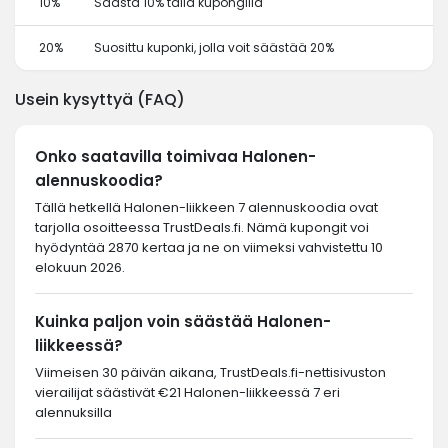
10%
Säästä 10% tällä kupongilla
20%
Suosittu kuponki, jolla voit säästää 20%
Usein kysyttyä (FAQ)
Onko saatavilla toimivaa Halonen-
alennuskoodia?
Tällä hetkellä Halonen-liikkeen 7 alennuskoodia ovat
tarjolla osoitteessa TrustDeals.fi. Nämä kupongit voi
hyödyntää 2870 kertaa ja ne on viimeksi vahvistettu 10
elokuun 2026.
Kuinka paljon voin säästää Halonen-
liikkeessä?
Viimeisen 30 päivän aikana, TrustDeals.fi-nettisivuston
vierailijat säästivät €21 Halonen-liikkeessä 7 eri
alennuksilla