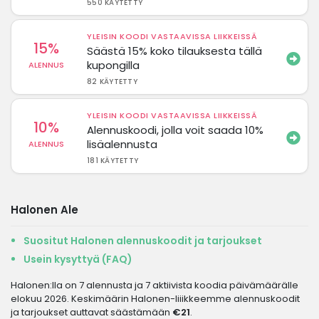
550 KÄYTETTY
YLEISIN KOODI VASTAAVISSA LIIKKEISSÄ
15%
Säästä 15% koko tilauksesta tällä
kupongilla
ALENNUS
82 KÄYTETTY
YLEISIN KOODI VASTAAVISSA LIIKKEISSÄ
10%
Alennuskoodi, jolla voit saada 10%
lisäalennusta
ALENNUS
181 KÄYTETTY
Halonen Ale
Suositut Halonen alennuskoodit ja tarjoukset
Usein kysyttyä (FAQ)
Halonen:lla on 7 alennusta ja 7 aktiivista koodia päivämäärälle
elokuu 2026. Keskimäärin Halonen-liiikkeemme alennuskoodit
ja tarjoukset auttavat säästämään
€21
.