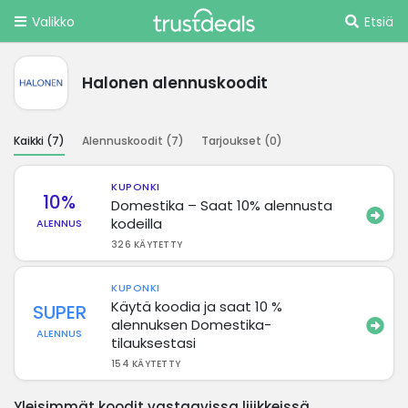
Valikko
Etsiä
Halonen alennuskoodit
Kaikki (
7
)
Alennuskoodit (
7
)
Tarjoukset (
0
)
KUPONKI
10%
Domestika – Saat 10% alennusta
kodeilla
ALENNUS
326 KÄYTETTY
KUPONKI
Käytä koodia ja saat 10 %
SUPER
alennuksen Domestika-
ALENNUS
tilauksestasi
154 KÄYTETTY
Yleisimmät koodit vastaavissa liiikkeissä