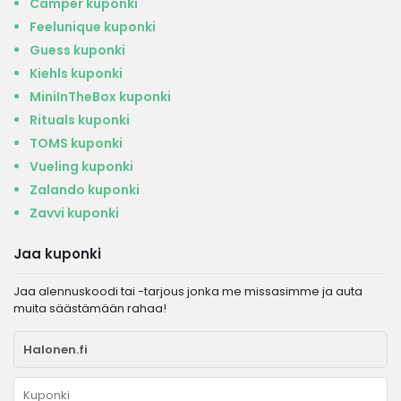
Camper kuponki
Feelunique kuponki
Guess kuponki
Kiehls kuponki
MiniInTheBox kuponki
Rituals kuponki
TOMS kuponki
Vueling kuponki
Zalando kuponki
Zavvi kuponki
Jaa kuponki
Jaa alennuskoodi tai -tarjous jonka me missasimme ja auta
muita säästämään rahaa!