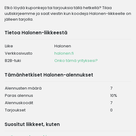
Etkö löydä kuponkeja tai tarjouksia tällä hetkellä? Tilaa
uutiskirjeemme ja saat viestin kun koodeja Halonen-liikkeelle on
jälleen tarjolla.
Tietoa Halonen-liikkeestä
Liike
Halonen
Verkkosivusto
halonen.fi
B2B-tuki
Onko tämä yrityksesi?
Tämänhetkiset Halonen-alennukset
Alennusten määrä
7
Paras alennus
10%
Alennuskoodit
7
Tarjoukset
0
Suositut liikkeet, kuten