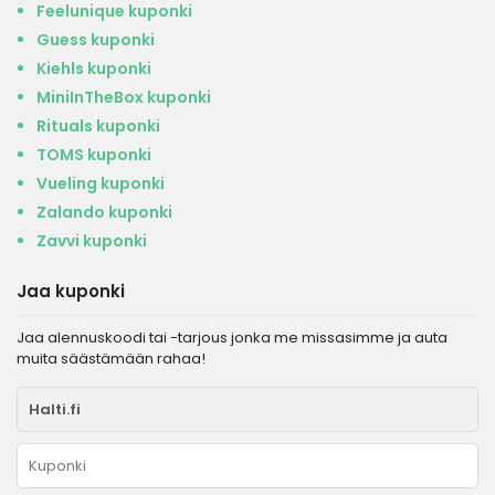
Feelunique kuponki
Guess kuponki
Kiehls kuponki
MiniInTheBox kuponki
Rituals kuponki
TOMS kuponki
Vueling kuponki
Zalando kuponki
Zavvi kuponki
Jaa kuponki
Jaa alennuskoodi tai -tarjous jonka me missasimme ja auta
muita säästämään rahaa!