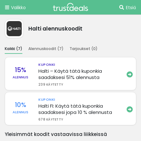
Valikko
Etsiä
Halti alennuskoodit
Kaikki (
7
)
Alennuskoodit (
7
)
Tarjoukset (
0
)
KUPONKI
15%
Halti – Käytä tätä kuponkia
saadaksesi 51% alennusta
ALENNUS
239 KÄYTETTY
KUPONKI
10%
Halti FI: Käytä tätä kuponkia
saadaksesi jopa 10 % alennusta
ALENNUS
678 KÄYTETTY
Yleisimmät koodit vastaavissa liiikkeissä