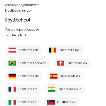
Yhteistyöohjelmamme
TrustDeals Insider
Käyttöehdot
Vastuuvapauslauseke
B2B-tuki / NTD
TrustDeals.at
TrustDeals.be
TrustDeals.com.br
TrustDeals.ch
TrustDeals.de
TrustDeals.es
TrustDeals.fr
TrustDeals.co.in
TrustDeals.it
TrustDeals.li