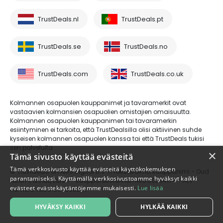
TrustDeals.nl
TrustDeals.pt
TrustDeals.se
TrustDeals.no
TrustDeals.com
TrustDeals.co.uk
Kolmannen osapuolen kauppanimet ja tavaramerkit ovat
vastaavien kolmansien osapuolien omistajien omaisuutta.
Kolmannen osapuolen kauppanimen tai tavaramerkin
esiintyminen ei tarkoita, että TrustDealsilla olisi aktiivinen suhde
kyseisen kolmannen osapuolen kanssa tai että TrustDeals tukisi
sen palveluita.
×
Tämä sivusto käyttää evästeitä
Tämä verkkosivusto käyttää evästeitä käyttökokemuksen
© Trustdeals on AMS Digital B.V.:n rekisteröimä kauppanimi - Oud
parantamiseksi. Käyttämällä verkkosivustoamme hyväksyt kaikki
Laren 1, 1251BL, Laren - kaupparekisterinumero 80264174 - ALV-
evästeet evästekäytäntöjemme mukaisesti.
Lue lisää
numero: NL861609360B01
HYVÄKSY KAIKKI
HYLKÄÄ KAIKKI