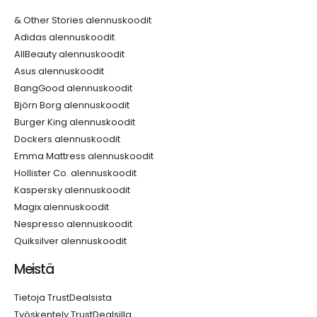
& Other Stories alennuskoodit
Adidas alennuskoodit
AllBeauty alennuskoodit
Asus alennuskoodit
BangGood alennuskoodit
Björn Borg alennuskoodit
Burger King alennuskoodit
Dockers alennuskoodit
Emma Mattress alennuskoodit
Hollister Co. alennuskoodit
Kaspersky alennuskoodit
Magix alennuskoodit
Nespresso alennuskoodit
Quiksilver alennuskoodit
Meistä
Tietoja TrustDealsista
Työskentely TrustDealsilla