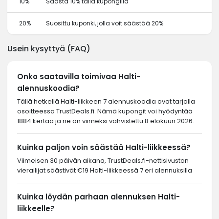
10%
Säästä 10% tällä kupongilla
20%
Suosittu kuponki, jolla voit säästää 20%
Usein kysyttyä (FAQ)
Onko saatavilla toimivaa Halti-
alennuskoodia?
Tällä hetkellä Halti-liikkeen 7 alennuskoodia ovat tarjolla
osoitteessa TrustDeals.fi. Nämä kupongit voi hyödyntää
1884 kertaa ja ne on viimeksi vahvistettu 8 elokuun 2026.
Kuinka paljon voin säästää Halti-liikkeessä?
Viimeisen 30 päivän aikana, TrustDeals.fi-nettisivuston
vierailijat säästivät €19 Halti-liikkeessä 7 eri alennuksilla
Kuinka löydän parhaan alennuksen Halti-
liikkeelle?