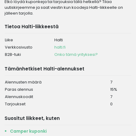
Etkö löydä kuponkeja tai tarjouksia tällä hetkellä? Tilaa
uutiskirjeemme ja saat viestin kun koodeja Halti-liikkeelle on
jälleen tarjolla.
Tietoa Halti-liikkeestä
Liike
Halti
Verkkosivusto
halti.fi
B2B-tuki
Onko tämä yrityksesi?
Tämänhetkiset Halti-alennukset
Alennusten määrä
7
Paras alennus
15%
Alennuskoodit
7
Tarjoukset
0
Suositut liikkeet, kuten
Camper kuponki