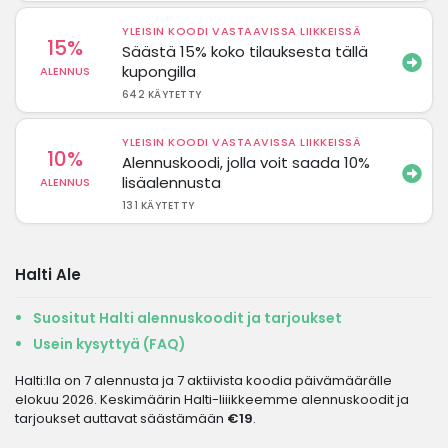
YLEISIN KOODI VASTAAVISSA LIIKKEISSÄ
15%
Säästä 15% koko tilauksesta tällä
kupongilla
ALENNUS
642 KÄYTETTY
YLEISIN KOODI VASTAAVISSA LIIKKEISSÄ
10%
Alennuskoodi, jolla voit saada 10%
lisäalennusta
ALENNUS
131 KÄYTETTY
Halti Ale
Suositut Halti alennuskoodit ja tarjoukset
Usein kysyttyä (FAQ)
Halti:lla on 7 alennusta ja 7 aktiivista koodia päivämäärälle
elokuu 2026. Keskimäärin Halti-liiikkeemme alennuskoodit ja
tarjoukset auttavat säästämään
€19
.