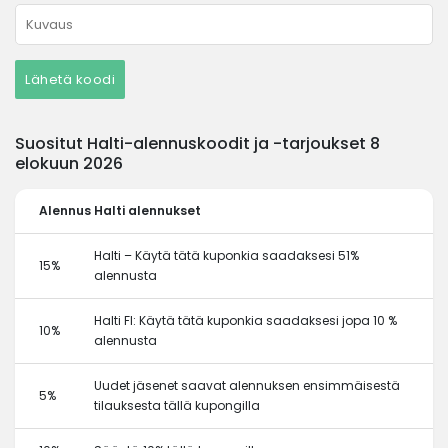
Lähetä koodi
Suositut Halti-alennuskoodit ja -tarjoukset 8
elokuun 2026
Alennus
Halti alennukset
Halti – Käytä tätä kuponkia saadaksesi 51%
15%
alennusta
Halti FI: Käytä tätä kuponkia saadaksesi jopa 10 %
10%
alennusta
Uudet jäsenet saavat alennuksen ensimmäisestä
5%
tilauksesta tällä kupongilla