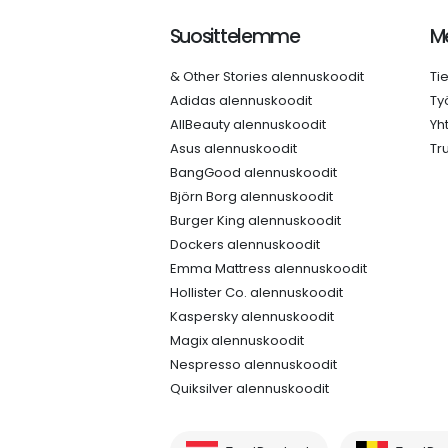
Suosittelemme
Me
& Other Stories alennuskoodit
Ti
Adidas alennuskoodit
Ty
AllBeauty alennuskoodit
Yh
Asus alennuskoodit
Tr
BangGood alennuskoodit
Björn Borg alennuskoodit
Burger King alennuskoodit
Dockers alennuskoodit
Emma Mattress alennuskoodit
Hollister Co. alennuskoodit
Kaspersky alennuskoodit
Magix alennuskoodit
Nespresso alennuskoodit
Quiksilver alennuskoodit