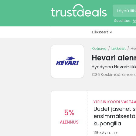
Suosittua:
A
Liikkeet
Kotisivu
Liikkeet
He
Hevari alen
Hyödynnä Hevari-liik
€36 Keskimääräinen 
YLEISIN KOODI VASTAA
Uudet jäsenet 
5%
ensimmäisestä t
ALENNUS
kupongilla
115 KÄYTETTY