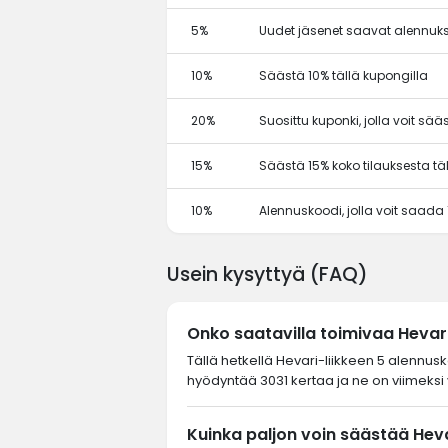
5%
Uudet jäsenet saavat alennuks
10%
Säästä 10% tällä kupongilla
20%
Suosittu kuponki, jolla voit sä
15%
Säästä 15% koko tilauksesta tä
10%
Alennuskoodi, jolla voit saada
Usein kysyttyä (FAQ)
Onko saatavilla toimivaa Heva
Tällä hetkellä Hevari-liikkeen 5 alennusk
hyödyntää 3031 kertaa ja ne on viimeksi 
Kuinka paljon voin säästää Heva