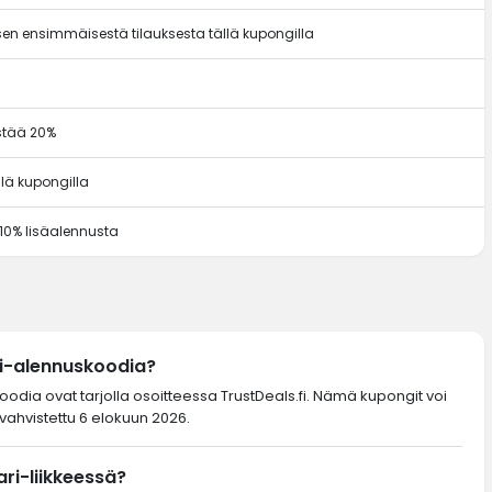
en ensimmäisestä tilauksesta tällä kupongilla
ästää 20%
llä kupongilla
 10% lisäalennusta
ri-alennuskoodia?
oodia ovat tarjolla osoitteessa TrustDeals.fi. Nämä kupongit voi
vahvistettu 6 elokuun 2026.
ri-liikkeessä?