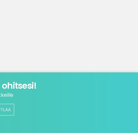
ohitsesi!
keille
TILAA