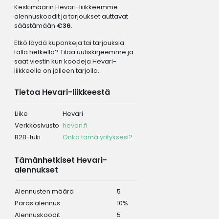
Keskimäärin Hevari-liiikkeemme
alennuskoodit ja tarjoukset auttavat
säästämään
€36
.
Etkö löydä kuponkeja tai tarjouksia
tällä hetkellä? Tilaa uutiskirjeemme ja
saat viestin kun koodeja Hevari-
liikkeelle on jälleen tarjolla.
Tietoa Hevari-liikkeestä
Liike
Hevari
Verkkosivusto
hevari.fi
B2B-tuki
Onko tämä yrityksesi?
Tämänhetkiset Hevari-
alennukset
Alennusten määrä
5
Paras alennus
10%
Alennuskoodit
5