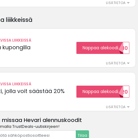
LISÄTIETOA
 liiikkeissä
VISSA LIIKKEISSÄ
ä kupongilla
Nappaa alekoodi
KOODID10
LISÄTIETOA
VISSA LIIKKEISSÄ
, jolla voit säästää 20%
Nappaa alekoodi
WELCOME20
LISÄTIETOA
ä missaa Hevari alennuskoodit
amalla TrustDeals-uutiskirjeen!
Tilaa