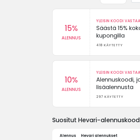
YLEISIN KOODI VASTAA
15%
Säästä 15% koko
kupongilla
ALENNUS
418 KÄYTETTY
YLEISIN KOODI VASTAA
10%
Alennuskoodi, j
lisäalennusta
ALENNUS
297 KÄYTETTY
Suositut Hevari-alennuskoodi
Alennus
Hevari alennukset