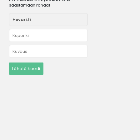
säästämään rahaa!
Lähetä koodi