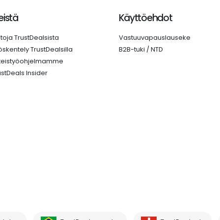
istä
Käyttöehdot
etoja TrustDealsista
Vastuuvapauslauseke
öskentely TrustDealsilla
B2B-tuki / NTD
teistyöohjelmamme
ustDeals Insider