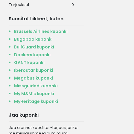
Tarjoukset
0
Suositut liikkeet, kuten
Brussels Airlines kuponki
Bugaboo kuponki
BullGuard kuponki
Dockers kuponki
GANT kuponki
Iberostar kuponki
Megabus kuponki
Missguided kuponki
My M&M's kuponki
MyHeritage kuponki
Jaa kuponki
Jaa alennuskoodi tai -tarjous jonka
me missasimme ja auta muita