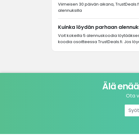
Viimeisen 30 päivän aikana, TrustDeals.fi-
alennuksilla
Kuinka löydän parhaan alennuks
Voit kokeilla 5 alennuskoodia löytääkse
koodia osoitteessa TrustDeals.fi. Jos löy
Älä enää
Ota v