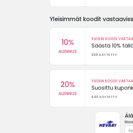
Yleisimmät koodit vastaavissa
YLEISIN KOODI VASTAA
10%
Säästä 10% täll
ALENNUS
656 KÄYTETTY
YLEISIN KOODI VASTAA
20%
Suosittu kuponki
ALENNUS
640 KÄYTETTY
Äl
tila