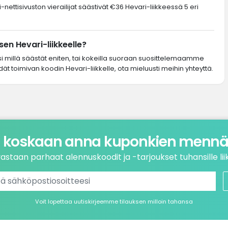
nettisivuston vierailijat säästivät €36 Hevari-liikkeessä 5 eri
en Hevari-liikkeelle?
si millä säästät eniten, tai kokeilla suoraan suosittelemaamme
dät toimivan koodin Hevari-liikkelle, ota mieluusti meihin yhteyttä.
 koskaan anna kuponkien mennä 
astaan parhaat alennuskoodit ja -tarjoukset tuhansille liik
Voit lopettaa uutiskirjeemme tilauksen milloin tahansa