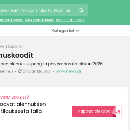
mazon kuponki
Nike Store kuponki
Samsung kuponki
Kategoriat
vari kuponki
nuskoodit
keen alennus kupongilla päivämäärälle elokuu 2026
alennus
tänään klo 05:11
www.hevari.fi
VISSA LIIKKEISSÄ
saavat alennuksen
ilauksesta tällä
Nappaa alekoodi
ALENNUKSEN5