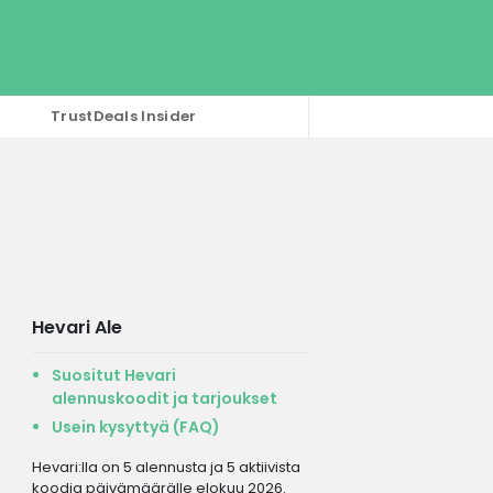
TrustDeals Insider
Hevari Ale
Suositut Hevari
alennuskoodit ja tarjoukset
Usein kysyttyä (FAQ)
Hevari:lla on 5 alennusta ja 5 aktiivista
koodia päivämäärälle elokuu 2026.