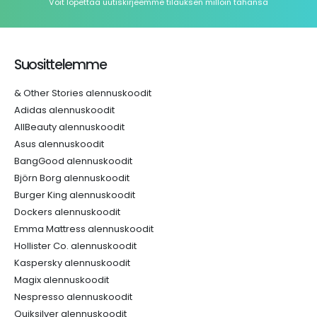
Voit lopettaa uutiskirjeemme tilauksen milloin tahansa
Suosittelemme
& Other Stories alennuskoodit
Adidas alennuskoodit
AllBeauty alennuskoodit
Asus alennuskoodit
BangGood alennuskoodit
Björn Borg alennuskoodit
Burger King alennuskoodit
Dockers alennuskoodit
Emma Mattress alennuskoodit
Hollister Co. alennuskoodit
Kaspersky alennuskoodit
Magix alennuskoodit
Nespresso alennuskoodit
Quiksilver alennuskoodit