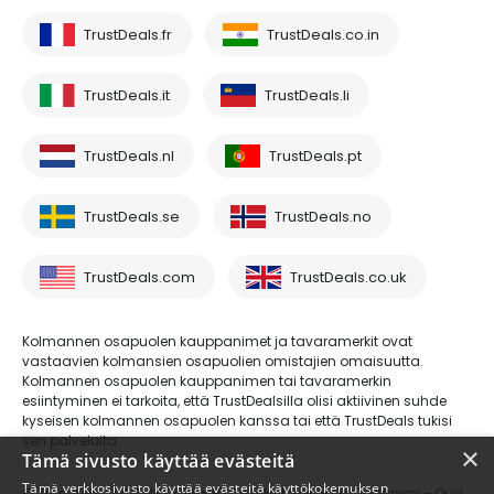
TrustDeals.fr
TrustDeals.co.in
TrustDeals.it
TrustDeals.li
TrustDeals.nl
TrustDeals.pt
TrustDeals.se
TrustDeals.no
TrustDeals.com
TrustDeals.co.uk
Kolmannen osapuolen kauppanimet ja tavaramerkit ovat
vastaavien kolmansien osapuolien omistajien omaisuutta.
Kolmannen osapuolen kauppanimen tai tavaramerkin
esiintyminen ei tarkoita, että TrustDealsilla olisi aktiivinen suhde
kyseisen kolmannen osapuolen kanssa tai että TrustDeals tukisi
sen palveluita.
×
Tämä sivusto käyttää evästeitä
Tämä verkkosivusto käyttää evästeitä käyttökokemuksen
© Trustdeals on AMS Digital B.V.:n rekisteröimä kauppanimi - Oud