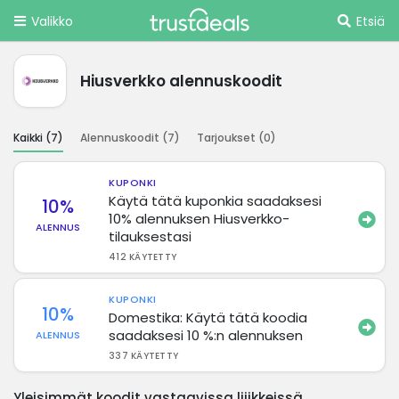
Valikko
Etsiä
Hiusverkko alennuskoodit
Kaikki (
7
)
Alennuskoodit (
7
)
Tarjoukset (
0
)
KUPONKI
Käytä tätä kuponkia saadaksesi
10%
10% alennuksen Hiusverkko-
ALENNUS
tilauksestasi
412 KÄYTETTY
KUPONKI
10%
Domestika: Käytä tätä koodia
saadaksesi 10 %:n alennuksen
ALENNUS
337 KÄYTETTY
Yleisimmät koodit vastaavissa liiikkeissä