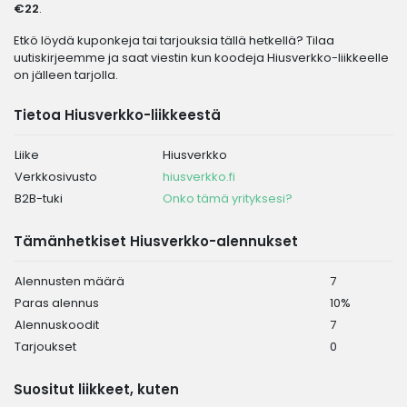
€22
.
Etkö löydä kuponkeja tai tarjouksia tällä hetkellä? Tilaa
uutiskirjeemme ja saat viestin kun koodeja Hiusverkko-liikkeelle
on jälleen tarjolla.
Tietoa Hiusverkko-liikkeestä
Liike
Hiusverkko
Verkkosivusto
hiusverkko.fi
B2B-tuki
Onko tämä yrityksesi?
Tämänhetkiset Hiusverkko-alennukset
Alennusten määrä
7
Paras alennus
10%
Alennuskoodit
7
Tarjoukset
0
Suositut liikkeet, kuten