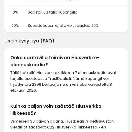
10%
Säästä 10% tällä kupongilla
20%
Suosittu kuponki, jolla voit säästää 20%
Usein kysyttyä (FAQ)
Onko saatavilla toimivaa Hiusverkko-
alennuskoodia?
Tällä hetkellä Hiusverkko-liikkeen 7 alennuskoodia ovat
tarjolla osoitteessa TrustDeals.fi. Nämä kupongit voi
hyödyntää 2396 kertaa ja ne on viimeksi vahvistettu 8
elokuun 2026.
Kuinka paljon voin säästää Hiusverkko-
liikkeessä?
Viimeisen 30 päivän aikana, TrustDeals.fi-nettisivuston
vierailijat säästivät €22 Hiusverkko-liikkeessä 7 eri