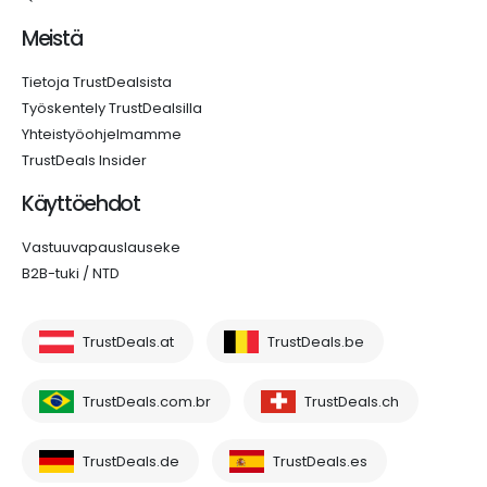
Meistä
Tietoja TrustDealsista
Työskentely TrustDealsilla
Yhteistyöohjelmamme
TrustDeals Insider
Käyttöehdot
Vastuuvapauslauseke
B2B-tuki / NTD
TrustDeals.at
TrustDeals.be
TrustDeals.com.br
TrustDeals.ch
TrustDeals.de
TrustDeals.es