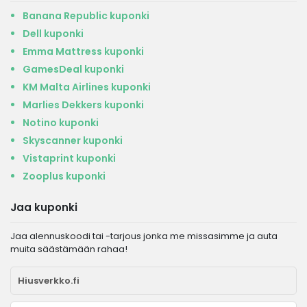
Banana Republic kuponki
Dell kuponki
Emma Mattress kuponki
GamesDeal kuponki
KM Malta Airlines kuponki
Marlies Dekkers kuponki
Notino kuponki
Skyscanner kuponki
Vistaprint kuponki
Zooplus kuponki
Jaa kuponki
Jaa alennuskoodi tai -tarjous jonka me missasimme ja auta
muita säästämään rahaa!