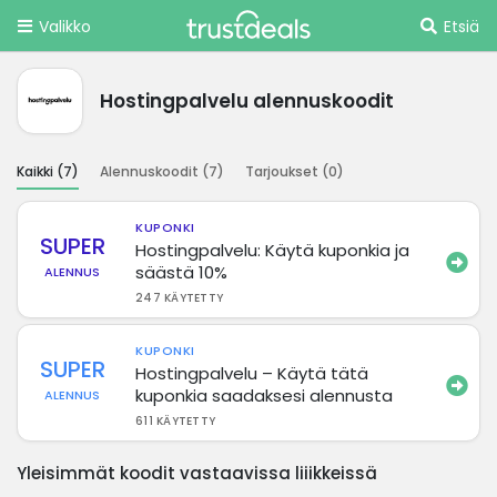
Valikko
Etsiä
Hostingpalvelu alennuskoodit
Kaikki (
7
)
Alennuskoodit (
7
)
Tarjoukset (
0
)
KUPONKI
SUPER
Hostingpalvelu: Käytä kuponkia ja
säästä 10%
ALENNUS
247 KÄYTETTY
KUPONKI
SUPER
Hostingpalvelu – Käytä tätä
kuponkia saadaksesi alennusta
ALENNUS
611 KÄYTETTY
Yleisimmät koodit vastaavissa liiikkeissä