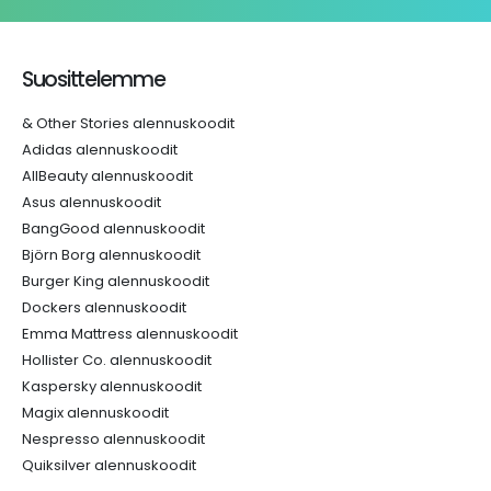
Suosittelemme
& Other Stories alennuskoodit
Adidas alennuskoodit
AllBeauty alennuskoodit
Asus alennuskoodit
BangGood alennuskoodit
Björn Borg alennuskoodit
Burger King alennuskoodit
Dockers alennuskoodit
Emma Mattress alennuskoodit
Hollister Co. alennuskoodit
Kaspersky alennuskoodit
Magix alennuskoodit
Nespresso alennuskoodit
Quiksilver alennuskoodit