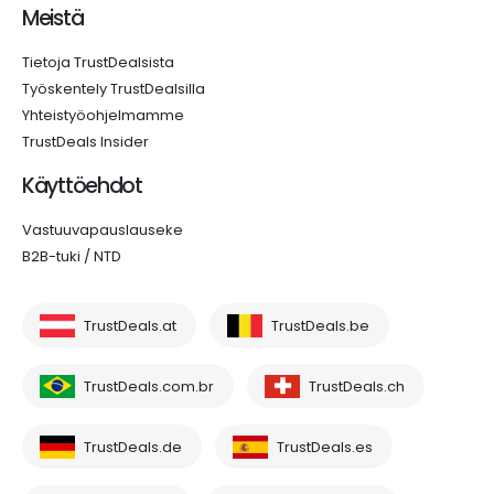
Meistä
Tietoja TrustDealsista
Työskentely TrustDealsilla
Yhteistyöohjelmamme
TrustDeals Insider
Käyttöehdot
Vastuuvapauslauseke
B2B-tuki / NTD
TrustDeals.at
TrustDeals.be
TrustDeals.com.br
TrustDeals.ch
TrustDeals.de
TrustDeals.es