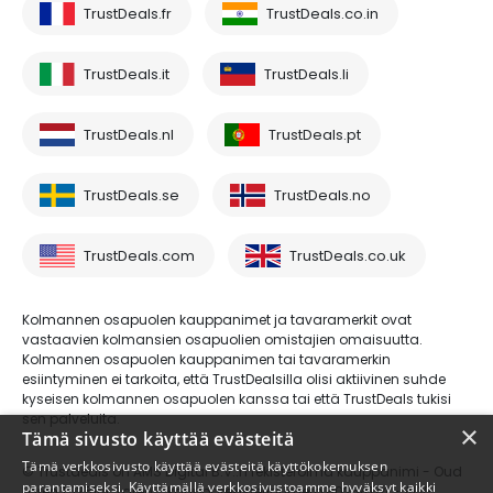
TrustDeals.fr
TrustDeals.co.in
TrustDeals.it
TrustDeals.li
TrustDeals.nl
TrustDeals.pt
TrustDeals.se
TrustDeals.no
TrustDeals.com
TrustDeals.co.uk
Kolmannen osapuolen kauppanimet ja tavaramerkit ovat
vastaavien kolmansien osapuolien omistajien omaisuutta.
Kolmannen osapuolen kauppanimen tai tavaramerkin
esiintyminen ei tarkoita, että TrustDealsilla olisi aktiivinen suhde
kyseisen kolmannen osapuolen kanssa tai että TrustDeals tukisi
sen palveluita.
×
Tämä sivusto käyttää evästeitä
Tämä verkkosivusto käyttää evästeitä käyttökokemuksen
© Trustdeals on AMS Digital B.V.:n rekisteröimä kauppanimi - Oud
parantamiseksi. Käyttämällä verkkosivustoamme hyväksyt kaikki
Laren 1, 1251BL, Laren - kaupparekisterinumero 80264174 - ALV-