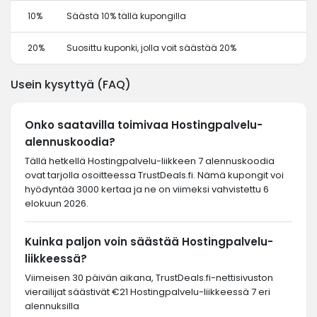
10%
Säästä 10% tällä kupongilla
20%
Suosittu kuponki, jolla voit säästää 20%
Usein kysyttyä (FAQ)
Onko saatavilla toimivaa Hostingpalvelu-
alennuskoodia?
Tällä hetkellä Hostingpalvelu-liikkeen 7 alennuskoodia
ovat tarjolla osoitteessa TrustDeals.fi. Nämä kupongit voi
hyödyntää 3000 kertaa ja ne on viimeksi vahvistettu 6
elokuun 2026.
Kuinka paljon voin säästää Hostingpalvelu-
liikkeessä?
Viimeisen 30 päivän aikana, TrustDeals.fi-nettisivuston
vierailijat säästivät €21 Hostingpalvelu-liikkeessä 7 eri
alennuksilla