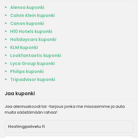
Alensa kuponki
Calvin Klein kuponki
Canon kuponki
H10 Hotels kuponki
Holidaycars kuponki
KLM kuponki
Lookfantastic kuponki
Lyca Group kuponki
Philips kuponki
Tripadvisor kuponki
Jaa kuponki
Jaa alennuskoodi tai -tarjous jonka me missasimme ja auta
muita säästämään rahaa!