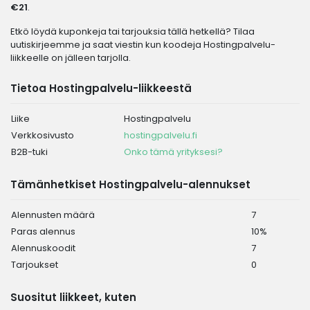
€21
.
Etkö löydä kuponkeja tai tarjouksia tällä hetkellä? Tilaa
uutiskirjeemme ja saat viestin kun koodeja Hostingpalvelu-
liikkeelle on jälleen tarjolla.
Tietoa Hostingpalvelu-liikkeestä
Liike
Hostingpalvelu
Verkkosivusto
hostingpalvelu.fi
B2B-tuki
Onko tämä yrityksesi?
Tämänhetkiset Hostingpalvelu-alennukset
Alennusten määrä
7
Paras alennus
10%
Alennuskoodit
7
Tarjoukset
0
Suositut liikkeet, kuten