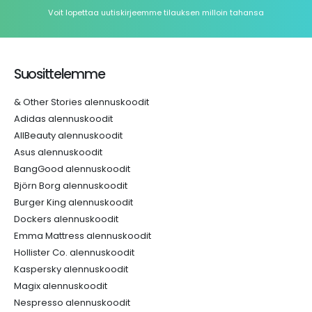
Voit lopettaa uutiskirjeemme tilauksen milloin tahansa
Suosittelemme
& Other Stories alennuskoodit
Adidas alennuskoodit
AllBeauty alennuskoodit
Asus alennuskoodit
BangGood alennuskoodit
Björn Borg alennuskoodit
Burger King alennuskoodit
Dockers alennuskoodit
Emma Mattress alennuskoodit
Hollister Co. alennuskoodit
Kaspersky alennuskoodit
Magix alennuskoodit
Nespresso alennuskoodit