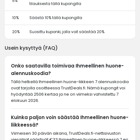
5%
tilauksesta tällä kupongilla
10%
Säästä 10% tällä kupongilla
20%
Suosittu kuponki, jolla voit säästää 20%
Usein kysyttyä (FAQ)
Onko saatavilla toimivaa Ihmeellinen huone-
alennuskoodia?
Tällä hetkellä Ihmeellinen huone-liikkeen 7 alennuskoodia
ovat tarjolla osoitteessa TrustDeals.fi. Nämä kupongit voi
hyödyntää 2506 kertaa ja ne on viimeksi vahvistettu 7
elokuun 2026.
Kuinka paljon voin säästää Ihmeellinen huone-
liikkeessä?
Viimeisen 30 päivän aikana, TrustDeals.fi-nettisivuston
vierailijat säästivät €33 Ihmeellinen huone-liikkeessä 7 eri