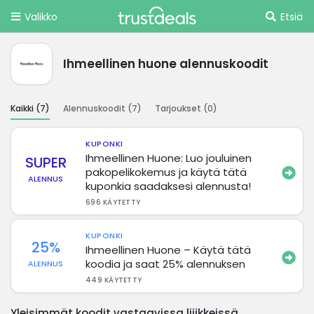
Valikko
Etsiä
Ihmeellinen huone alennuskoodit
Kaikki (
7
)
Alennuskoodit (
7
)
Tarjoukset (
0
)
KUPONKI
Ihmeellinen Huone: Luo jouluinen
SUPER
pakopelikokemus ja käytä tätä
ALENNUS
kuponkia saadaksesi alennusta!
696 KÄYTETTY
KUPONKI
25%
Ihmeellinen Huone – Käytä tätä
koodia ja saat 25% alennuksen
ALENNUS
449 KÄYTETTY
Yleisimmät koodit vastaavissa liiikkeissä