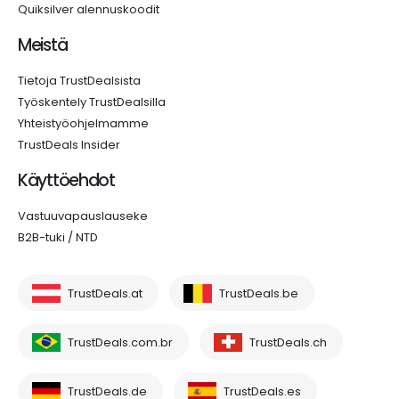
Quiksilver alennuskoodit
Meistä
Tietoja TrustDealsista
Työskentely TrustDealsilla
Yhteistyöohjelmamme
TrustDeals Insider
Käyttöehdot
Vastuuvapauslauseke
B2B-tuki / NTD
TrustDeals.at
TrustDeals.be
TrustDeals.com.br
TrustDeals.ch
TrustDeals.de
TrustDeals.es