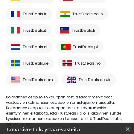
TrustDeals.fr
TrustDeals.co.in
TrustDeals.it
TrustDeals.li
TrustDeals.nl
TrustDeals.pt
TrustDeals.se
TrustDeals.no
TrustDeals.com
TrustDeals.co.uk
Kolmannen osapuolen kauppanimet ja tavaramerkit ovat
vastaavien kolmansien osapuolien omistajien omaisuutta.
Kolmannen osapuolen kauppanimen tai tavaramerkin
esiintyminen ei tarkoita, että TrustDealsilla olisi aktiivinen suhde
kyseisen kolmannen osapuolen kanssa tai että TrustDeals tukisi
sen palveluita.
×
Tämä sivusto käyttää evästeitä