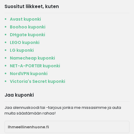
Suositut liikkeet, kuten
Avast kuponki
Boohoo kuponki
DHgate kuponki
LEGO kuponki
LG kuponki
Namecheap kuponki
NET-A-PORTER kuponki
NordVPN kuponki
Victoria's Secret kuponki
Jaa kuponki
Jaa alennuskoodi tai -tarjous jonka me missasimme ja auta
muita säästämään rahaa!