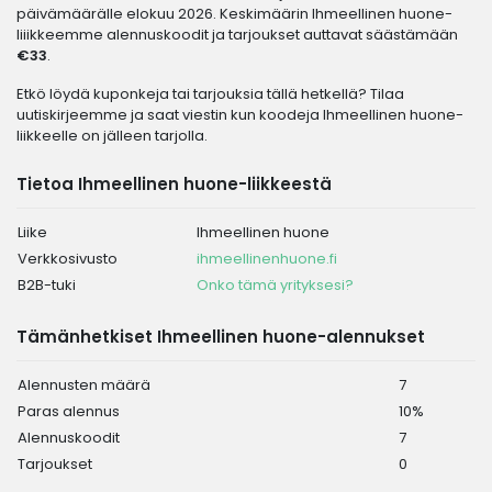
päivämäärälle elokuu 2026. Keskimäärin Ihmeellinen huone-
liiikkeemme alennuskoodit ja tarjoukset auttavat säästämään
€33
.
Etkö löydä kuponkeja tai tarjouksia tällä hetkellä? Tilaa
uutiskirjeemme ja saat viestin kun koodeja Ihmeellinen huone-
liikkeelle on jälleen tarjolla.
Tietoa Ihmeellinen huone-liikkeestä
Liike
Ihmeellinen huone
Verkkosivusto
ihmeellinenhuone.fi
B2B-tuki
Onko tämä yrityksesi?
Tämänhetkiset Ihmeellinen huone-alennukset
Alennusten määrä
7
Paras alennus
10%
Alennuskoodit
7
Tarjoukset
0