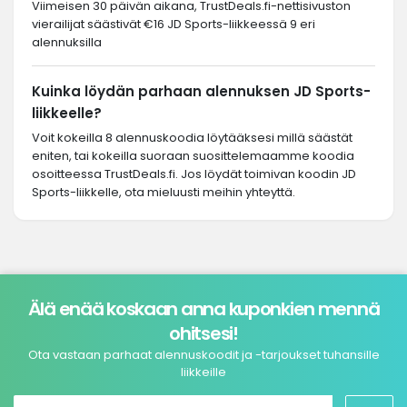
Viimeisen 30 päivän aikana, TrustDeals.fi-nettisivuston
vierailijat säästivät €16 JD Sports-liikkeessä 9 eri
alennuksilla
Kuinka löydän parhaan alennuksen JD Sports-
liikkeelle?
Voit kokeilla 8 alennuskoodia löytääksesi millä säästät
eniten, tai kokeilla suoraan suosittelemaamme koodia
osoitteessa TrustDeals.fi. Jos löydät toimivan koodin JD
Sports-liikkelle, ota mieluusti meihin yhteyttä.
Älä enää koskaan anna kuponkien mennä
ohitsesi!
Ota vastaan parhaat alennuskoodit ja -tarjoukset tuhansille
liikkeille