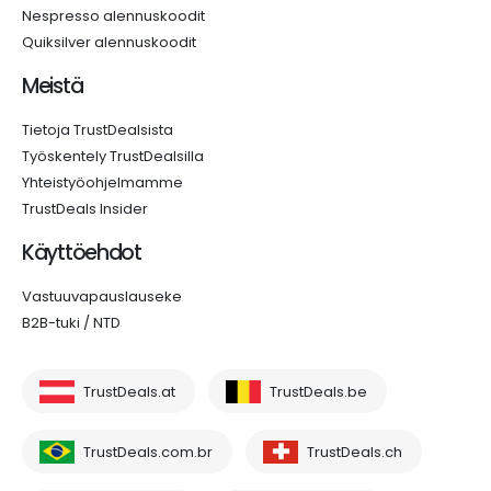
Nespresso alennuskoodit
Quiksilver alennuskoodit
Meistä
Tietoja TrustDealsista
Työskentely TrustDealsilla
Yhteistyöohjelmamme
TrustDeals Insider
Käyttöehdot
Vastuuvapauslauseke
B2B-tuki / NTD
TrustDeals.at
TrustDeals.be
TrustDeals.com.br
TrustDeals.ch