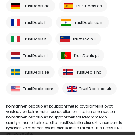
TrustDeals.de
TrustDeals.es
TrustDeals.fr
TrustDeals.co.in
TrustDeals.it
TrustDeals.li
TrustDeals.nl
TrustDeals.pt
TrustDeals.se
TrustDeals.no
TrustDeals.com
TrustDeals.co.uk
Kolmannen osapuolen kauppanimet ja tavaramerkit ovat
vastaavien kolmansien osapuolien omistajien omaisuutta.
Kolmannen osapuolen kauppanimen tai tavaramerkin
esiintyminen ei tarkoita, että TrustDealsilla olisi aktiivinen suhde
kyseisen kolmannen osapuolen kanssa tai että TrustDeals tukisi
sen palveluita.