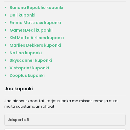
Banana Republic kuponki
Dell kuponki
Emma Mattress kuponki
GamesDeal kuponki
KM Malta Airlines kuponki
Marlies Dekkers kuponki
Notino kuponki
Skyscanner kuponki
Vistaprint kuponki
Zooplus kuponki
Jaa kuponki
Jaa alennuskoodi tai -tarjous jonka me missasimme ja auta
muita säästämään rahaa!