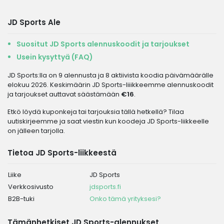
JD Sports Ale
Suositut JD Sports alennuskoodit ja tarjoukset
Usein kysyttyä (FAQ)
JD Sports:lla on 9 alennusta ja 8 aktiivista koodia päivämäärälle
elokuu 2026. Keskimäärin JD Sports-liiikkeemme alennuskoodit
ja tarjoukset auttavat säästämään
€16
.
Etkö löydä kuponkeja tai tarjouksia tällä hetkellä? Tilaa
uutiskirjeemme ja saat viestin kun koodeja JD Sports-liikkeelle
on jälleen tarjolla.
Tietoa JD Sports-liikkeestä
Liike
JD Sports
Verkkosivusto
jdsports.fi
B2B-tuki
Onko tämä yrityksesi?
Tämänhetkiset JD Sports-alennukset