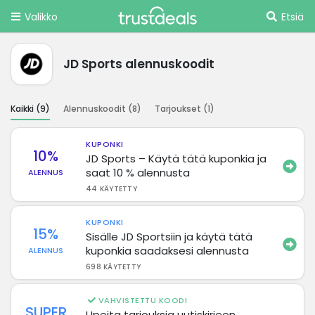
Valikko
Etsiä
JD Sports alennuskoodit
Kaikki (
9
)
Alennuskoodit (
8
)
Tarjoukset (
1
)
KUPONKI
10%
JD Sports – Käytä tätä kuponkia ja
saat 10 % alennusta
ALENNUS
44 KÄYTETTY
KUPONKI
15%
Sisälle JD Sportsiin ja käytä tätä
kuponkia saadaksesi alennusta
ALENNUS
698 KÄYTETTY
VAHVISTETTU KOODI
SUPER
Upeita tarjouksia uutiskirjeen