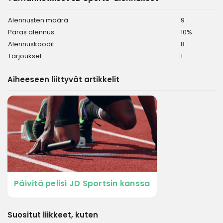
Alennusten määrä
9
Paras alennus
10%
Alennuskoodit
8
Tarjoukset
1
Aiheeseen liittyvät artikkelit
Päivitä pelisi JD Sportsin kanssa
Suositut liikkeet, kuten