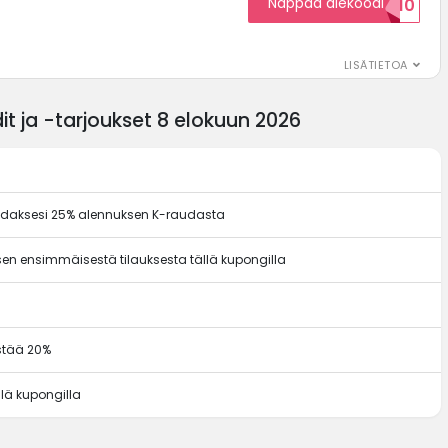
Nappaa alekoodi
ALENNUSKOODID10
LISÄTIETOA
t ja -tarjoukset 8 elokuun 2026
adaksesi 25% alennuksen K-raudasta
en ensimmäisestä tilauksesta tällä kupongilla
ästää 20%
llä kupongilla