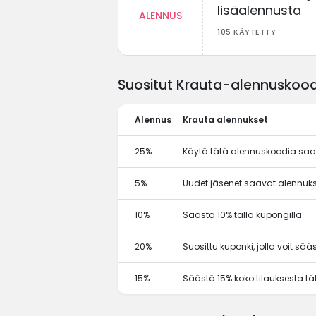
lisäalennusta
ALENNUS
105 KÄYTETTY
Suositut Krauta-alennuskoodi
Alennus
Krauta alennukset
25%
Käytä tätä alennuskoodia sa
5%
Uudet jäsenet saavat alennuks
10%
Säästä 10% tällä kupongilla
20%
Suosittu kuponki, jolla voit sä
15%
Säästä 15% koko tilauksesta tä