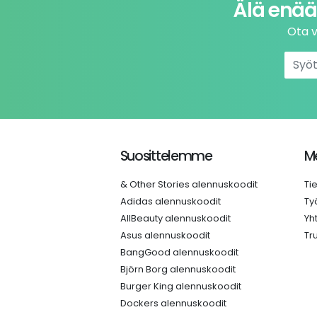
Älä enää
Ota v
Suosittelemme
Me
& Other Stories alennuskoodit
Ti
Adidas alennuskoodit
Ty
AllBeauty alennuskoodit
Yh
Asus alennuskoodit
Tr
BangGood alennuskoodit
Björn Borg alennuskoodit
Burger King alennuskoodit
Dockers alennuskoodit