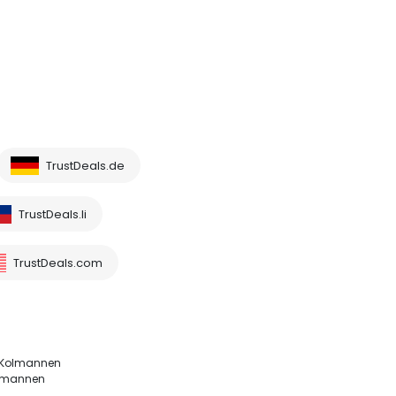
TrustDeals.de
TrustDeals.li
TrustDeals.com
. Kolmannen
kolmannen