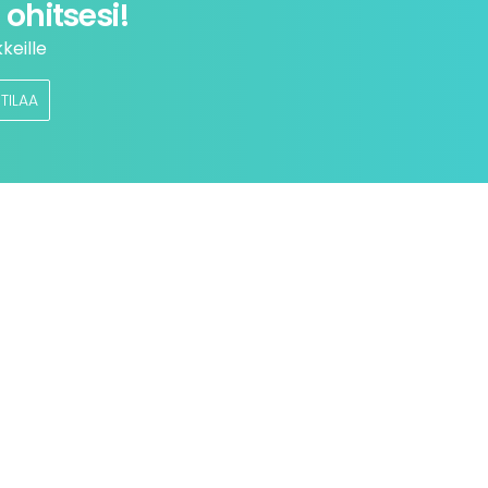
ohitsesi!
keille
TILAA