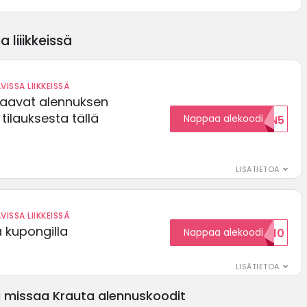
 liiikkeissä
VISSA LIIKKEISSÄ
saavat alennuksen
ilauksesta tällä
Nappaa alekoodi
ALENNUKSEN5
LISÄTIETOA
VISSA LIIKKEISSÄ
ä kupongilla
Nappaa alekoodi
KOODID10
LISÄTIETOA
ä missaa Krauta alennuskoodit