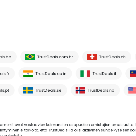
als.be
TrustDeals.com.br
TrustDeals.ch
ls.fr
TrustDeals.co.in
TrustDeals.it
ls.pt
TrustDeals.se
TrustDeals.no
merkit ovat vastaavien kolmansien osapuolien omistajien omaisuutta
yminen ei tarkoita, että TrustDealsilla olisi aktiivinen suhde kyseisen 
n palveluita.