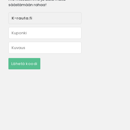
säästämään rahaa!
Lähetä koodi