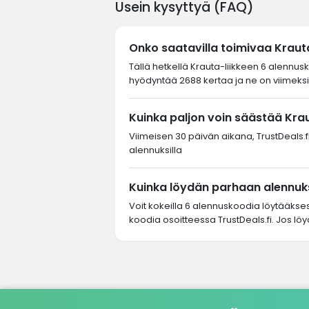
Usein kysyttyä (FAQ)
Onko saatavilla toimivaa Krau
Tällä hetkellä Krauta-liikkeen 6 alennus
hyödyntää 2688 kertaa ja ne on viimeksi
Kuinka paljon voin säästää Kra
Viimeisen 30 päivän aikana, TrustDeals.fi-
alennuksilla
Kuinka löydän parhaan alennuks
Voit kokeilla 6 alennuskoodia löytääkse
koodia osoitteessa TrustDeals.fi. Jos löy