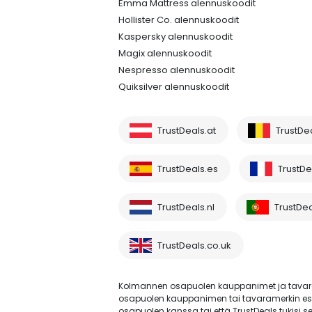
Emma Mattress alennuskoodit
Hollister Co. alennuskoodit
Kaspersky alennuskoodit
Magix alennuskoodit
Nespresso alennuskoodit
Quiksilver alennuskoodit
TrustDeals.at
TrustDe
TrustDeals.es
TrustDea
TrustDeals.nl
TrustDea
TrustDeals.co.uk
Kolmannen osapuolen kauppanimet ja tavara
osapuolen kauppanimen tai tavaramerkin esiint
osapuolen kanssa tai että TrustDeals tukisi se