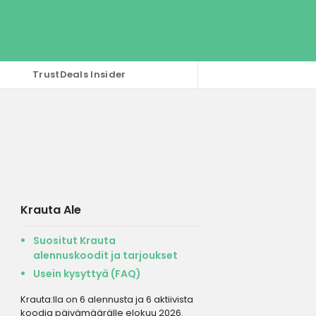
TrustDeals Insider
Krauta Ale
Suositut Krauta
alennuskoodit ja tarjoukset
Usein kysyttyä (FAQ)
Krauta:lla on 6 alennusta ja 6 aktiivista
koodia päivämäärälle elokuu 2026.