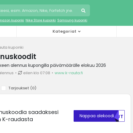
mazon kuponki
Nike Store kuponki
Samsung kuponki
Kategoriat
auta kuponki
nnuskoodit
keen alennus kupongilla päivämäärälle elokuu 2026
alennus
eilen klo 07:08
www.k-rauta.fi
Tarjoukset (
0
)
nnuskoodia saadaksesi
Nappaa alekoodi
NTJT
n K-raudasta