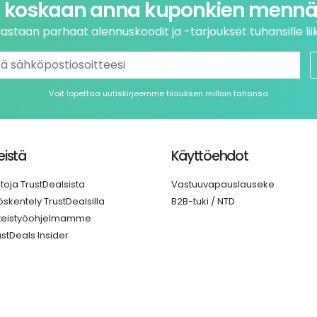
 koskaan anna kuponkien mennä 
astaan parhaat alennuskoodit ja -tarjoukset tuhansille liik
Voit lopettaa uutiskirjeemme tilauksen milloin tahansa
istä
Käyttöehdot
etoja TrustDealsista
Vastuuvapauslauseke
öskentely TrustDealsilla
B2B-tuki / NTD
teistyöohjelmamme
ustDeals Insider