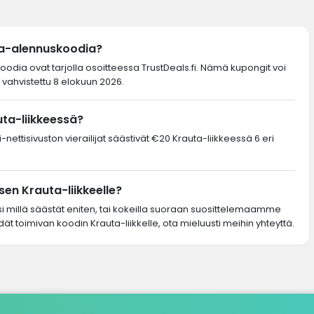
ta-alennuskoodia?
koodia ovat tarjolla osoitteessa TrustDeals.fi. Nämä kupongit voi
 vahvistettu 8 elokuun 2026.
uta-liikkeessä?
nettisivuston vierailijat säästivät €20 Krauta-liikkeessä 6 eri
en Krauta-liikkeelle?
si millä säästät eniten, tai kokeilla suoraan suosittelemaamme
dät toimivan koodin Krauta-liikkelle, ota mieluusti meihin yhteyttä.