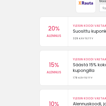
tila
YLEISIN KOODI VASTAA
20%
Suosittu kuponki
ALENNUS
329 KÄYTETTY
YLEISIN KOODI VASTAA
15%
Säästä 15% koko
kupongilla
ALENNUS
178 KÄYTETTY
YLEISIN KOODI VASTAA
10%
Alennuskoodi, j