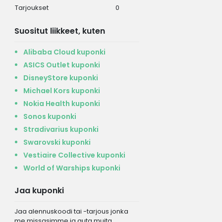
Tarjoukset
0
Suositut liikkeet, kuten
Alibaba Cloud kuponki
ASICS Outlet kuponki
DisneyStore kuponki
Michael Kors kuponki
Nokia Health kuponki
Sonos kuponki
Stradivarius kuponki
Swarovski kuponki
Vestiaire Collective kuponki
World of Warships kuponki
Jaa kuponki
Jaa alennuskoodi tai -tarjous jonka
me missasimme ja auta muita