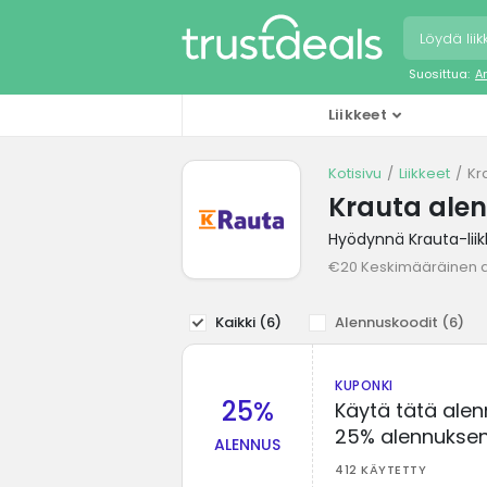
Suosittua:
A
Liikkeet
Kotisivu
Liikkeet
Kr
Krauta ale
Hyödynnä Krauta-liik
€20 Keskimääräinen 
Kaikki (
6
)
Alennuskoodit (
6
)
KUPONKI
25%
Käytä tätä ale
25% alennukse
ALENNUS
412 KÄYTETTY