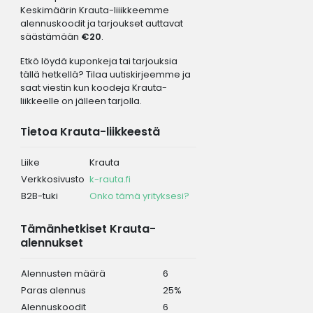
Keskimäärin Krauta-liiikkeemme
alennuskoodit ja tarjoukset auttavat
säästämään
€20
.
Etkö löydä kuponkeja tai tarjouksia
tällä hetkellä? Tilaa uutiskirjeemme ja
saat viestin kun koodeja Krauta-
liikkeelle on jälleen tarjolla.
Tietoa Krauta-liikkeestä
Liike
Krauta
Verkkosivusto
k-rauta.fi
B2B-tuki
Onko tämä yrityksesi?
Tämänhetkiset Krauta-
alennukset
Alennusten määrä
6
Paras alennus
25%
Alennuskoodit
6