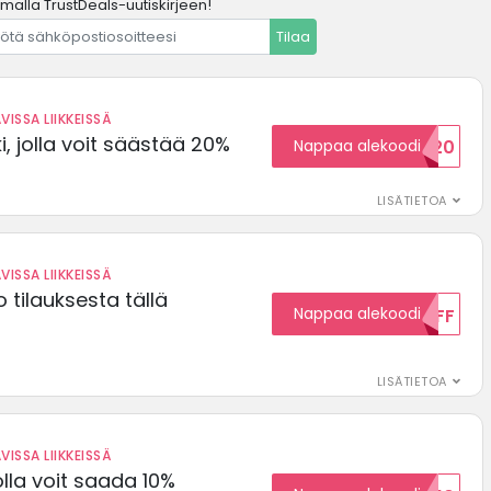
amalla TrustDeals-uutiskirjeen!
Tilaa
VISSA LIIKKEISSÄ
, jolla voit säästää 20%
Nappaa alekoodi
WELCOME20
LISÄTIETOA
VISSA LIIKKEISSÄ
 tilauksesta tällä
Nappaa alekoodi
15OFF
LISÄTIETOA
VISSA LIIKKEISSÄ
olla voit saada 10%