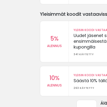
Yleisimmät koodit vastaavissa
YLEISIN KOODI VASTAA
Uudet jäsenet 
5%
ensimmäisestä t
ALENNUS
kupongilla
341 KÄYTETTY
YLEISIN KOODI VASTAA
10%
Säästä 10% täll
ALENNUS
263 KÄYTETTY
Äl