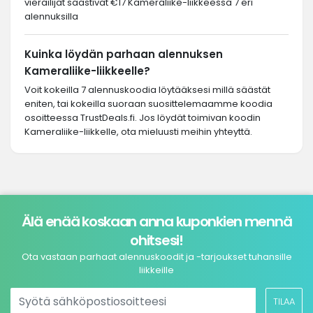
vierailijat säästivät €17 Kameraliike-liikkeessä 7 eri
alennuksilla
Kuinka löydän parhaan alennuksen
Kameraliike-liikkeelle?
Voit kokeilla 7 alennuskoodia löytääksesi millä säästät
eniten, tai kokeilla suoraan suosittelemaamme koodia
osoitteessa TrustDeals.fi. Jos löydät toimivan koodin
Kameraliike-liikkelle, ota mieluusti meihin yhteyttä.
Älä enää koskaan anna kuponkien mennä
ohitsesi!
Ota vastaan parhaat alennuskoodit ja -tarjoukset tuhansille
liikkeille
TILAA