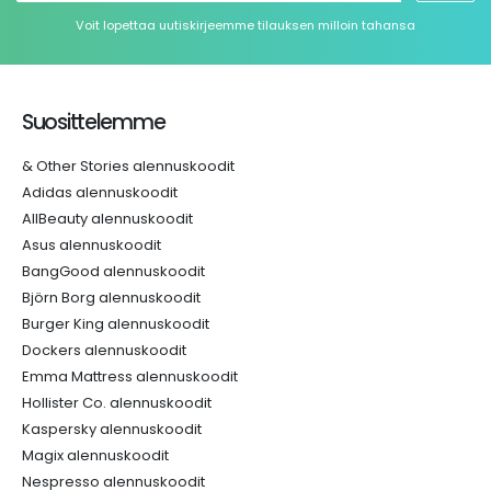
Voit lopettaa uutiskirjeemme tilauksen milloin tahansa
Suosittelemme
& Other Stories alennuskoodit
Adidas alennuskoodit
AllBeauty alennuskoodit
Asus alennuskoodit
BangGood alennuskoodit
Björn Borg alennuskoodit
Burger King alennuskoodit
Dockers alennuskoodit
Emma Mattress alennuskoodit
Hollister Co. alennuskoodit
Kaspersky alennuskoodit
Magix alennuskoodit
Nespresso alennuskoodit