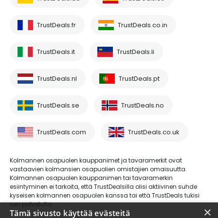
TrustDeals.fr
TrustDeals.co.in
TrustDeals.it
TrustDeals.li
TrustDeals.nl
TrustDeals.pt
TrustDeals.se
TrustDeals.no
TrustDeals.com
TrustDeals.co.uk
Kolmannen osapuolen kauppanimet ja tavaramerkit ovat
vastaavien kolmansien osapuolien omistajien omaisuutta.
Kolmannen osapuolen kauppanimen tai tavaramerkin
esiintyminen ei tarkoita, että TrustDealsilla olisi aktiivinen suhde
kyseisen kolmannen osapuolen kanssa tai että TrustDeals tukisi
sen palveluita.
×
Tämä sivusto käyttää evästeitä