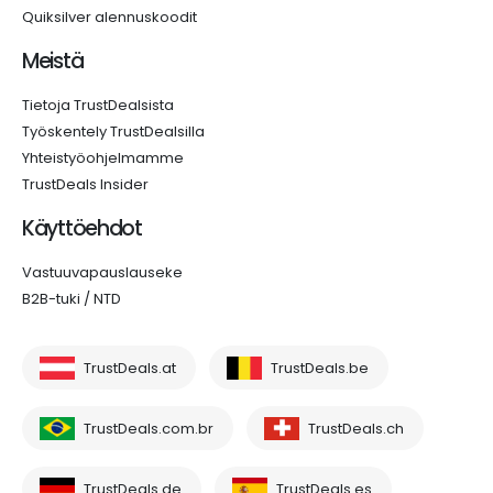
Quiksilver alennuskoodit
Meistä
Tietoja TrustDealsista
Työskentely TrustDealsilla
Yhteistyöohjelmamme
TrustDeals Insider
Käyttöehdot
Vastuuvapauslauseke
B2B-tuki / NTD
TrustDeals.at
TrustDeals.be
TrustDeals.com.br
TrustDeals.ch
TrustDeals.de
TrustDeals.es