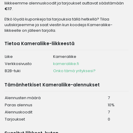
liiikkeemme alennuskoodit ja tarjoukset auttavat säästämään
€17
.
Etkö löydä kuponkeja tai tarjouksia tällä hetkellä? Tilaa
uutiskirjeemme ja saat viestin kun koodeja Kameraliike-
liikkeelle on jälleen tarjolla.
Tietoa Kameraliike-liikkeestä
Liike
Kameraliike
Verkkosivusto
kameraliike.fi
B2B-tuki
Onko tämä yrityksesi?
Tämänhetkiset Kameraliike-alennukset
Alennusten määrä
7
Paras alennus
10%
Alennuskoodit
7
Tarjoukset
0