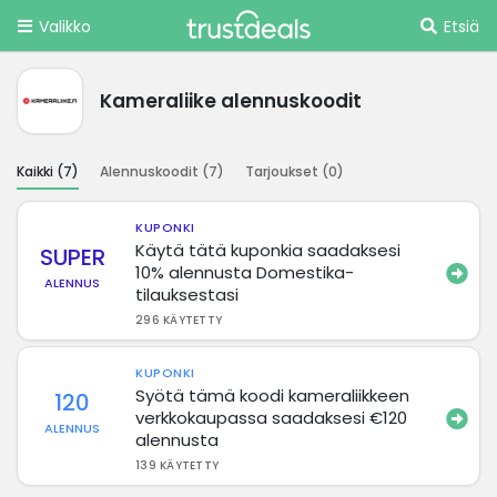
Valikko
Etsiä
Kameraliike alennuskoodit
Kaikki (
7
)
Alennuskoodit (
7
)
Tarjoukset (
0
)
KUPONKI
Käytä tätä kuponkia saadaksesi
SUPER
10% alennusta Domestika-
ALENNUS
tilauksestasi
296 KÄYTETTY
KUPONKI
Syötä tämä koodi kameraliikkeen
120
verkkokaupassa saadaksesi €120
ALENNUS
alennusta
139 KÄYTETTY