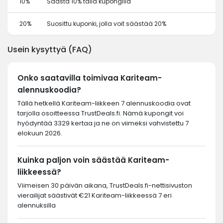
10%
Säästä 10% tällä kupongilla
20%
Suosittu kuponki, jolla voit säästää 20%
Usein kysyttyä (FAQ)
Onko saatavilla toimivaa Kariteam-
alennuskoodia?
Tällä hetkellä Kariteam-liikkeen 7 alennuskoodia ovat
tarjolla osoitteessa TrustDeals.fi. Nämä kupongit voi
hyödyntää 3329 kertaa ja ne on viimeksi vahvistettu 7
elokuun 2026.
Kuinka paljon voin säästää Kariteam-
liikkeessä?
Viimeisen 30 päivän aikana, TrustDeals.fi-nettisivuston
vierailijat säästivät €21 Kariteam-liikkeessä 7 eri
alennuksilla