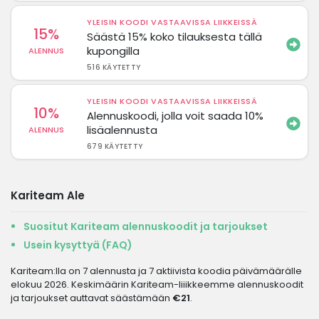
YLEISIN KOODI VASTAAVISSA LIIKKEISSÄ
15%
Säästä 15% koko tilauksesta tällä
kupongilla
ALENNUS
516 KÄYTETTY
YLEISIN KOODI VASTAAVISSA LIIKKEISSÄ
10%
Alennuskoodi, jolla voit saada 10%
lisäalennusta
ALENNUS
679 KÄYTETTY
Kariteam Ale
Suositut Kariteam alennuskoodit ja tarjoukset
Usein kysyttyä (FAQ)
Kariteam:lla on 7 alennusta ja 7 aktiivista koodia päivämäärälle
elokuu 2026. Keskimäärin Kariteam-liiikkeemme alennuskoodit
ja tarjoukset auttavat säästämään
€21
.