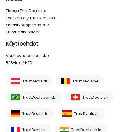
Tietoja TrustDealsista
Työskentely TrustDealsilla
Yhteistyöohjelmamme
TrustDeals Insider
Käyttöehdot
Vastuuvapauslauseke
B2B-tuki / NTD
TrustDeals.at
TrustDeals.be
TrustDeals.com.br
TrustDeals.ch
TrustDeals.de
TrustDeals.es
TrustDeals.fr
TrustDeals.co.in