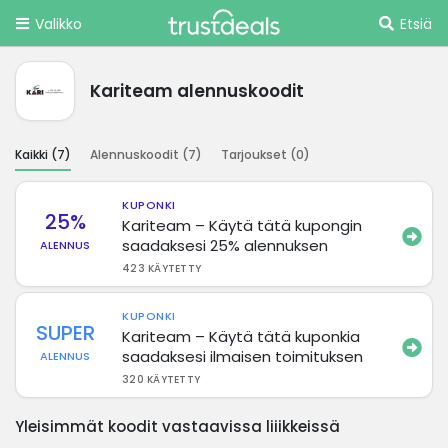
Valikko
Etsiä
Kariteam alennuskoodit
Kaikki (
7
)
Alennuskoodit (
7
)
Tarjoukset (
0
)
KUPONKI
25%
Kariteam – Käytä tätä kupongin
saadaksesi 25% alennuksen
ALENNUS
423 KÄYTETTY
KUPONKI
SUPER
Kariteam – Käytä tätä kuponkia
saadaksesi ilmaisen toimituksen
ALENNUS
320 KÄYTETTY
Yleisimmät koodit vastaavissa liiikkeissä