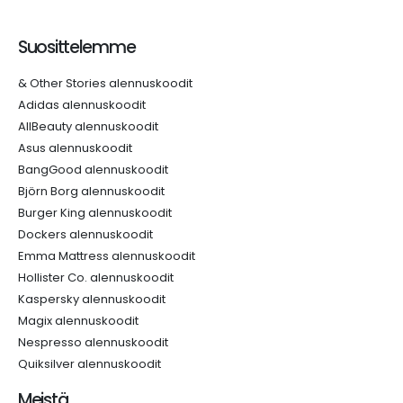
Suosittelemme
& Other Stories alennuskoodit
Adidas alennuskoodit
AllBeauty alennuskoodit
Asus alennuskoodit
BangGood alennuskoodit
Björn Borg alennuskoodit
Burger King alennuskoodit
Dockers alennuskoodit
Emma Mattress alennuskoodit
Hollister Co. alennuskoodit
Kaspersky alennuskoodit
Magix alennuskoodit
Nespresso alennuskoodit
Quiksilver alennuskoodit
Meistä