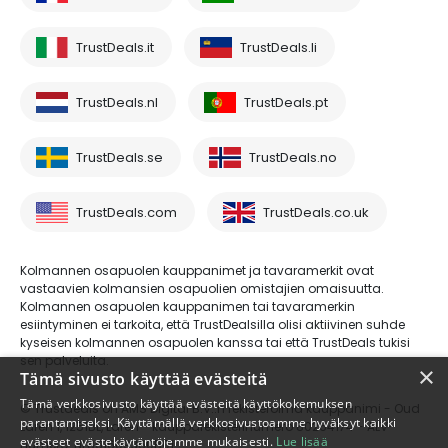
TrustDeals.it
TrustDeals.li
TrustDeals.nl
TrustDeals.pt
TrustDeals.se
TrustDeals.no
TrustDeals.com
TrustDeals.co.uk
Kolmannen osapuolen kauppanimet ja tavaramerkit ovat
vastaavien kolmansien osapuolien omistajien omaisuutta.
Kolmannen osapuolen kauppanimen tai tavaramerkin
esiintyminen ei tarkoita, että TrustDealsilla olisi aktiivinen suhde
kyseisen kolmannen osapuolen kanssa tai että TrustDeals tukisi
sen palveluita.
×
Tämä sivusto käyttää evästeitä
Tämä verkkosivusto käyttää evästeitä käyttökokemuksen
© Trustdeals on AMS Digital B.V.:n rekisteröimä kauppanimi - Oud
parantamiseksi. Käyttämällä verkkosivustoamme hyväksyt kaikki
Laren 1, 1251BL, Laren - kaupparekisterinumero 80264174 - ALV-
evästeet evästekäytäntöjemme mukaisesti.
Lue lisää
numero: NL861609360B01