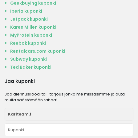
Geekbuying kuponki
Iberia kuponki
Jetpack kuponki
Karen Millen kuponki
MyProtein kuponki
Reebok kuponki
Rentalcars.com kuponki
Subway kuponki
Ted Baker kuponki
Jaa kuponki
Jaa alennuskoodi tai -tarjous jonka me missasimme ja auta
muita säästämään rahaa!