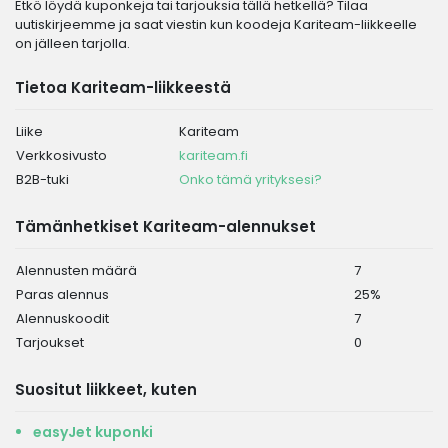
Etkö löydä kuponkeja tai tarjouksia tällä hetkellä? Tilaa
uutiskirjeemme ja saat viestin kun koodeja Kariteam-liikkeelle
on jälleen tarjolla.
Tietoa Kariteam-liikkeestä
Liike
Kariteam
Verkkosivusto
kariteam.fi
B2B-tuki
Onko tämä yrityksesi?
Tämänhetkiset Kariteam-alennukset
Alennusten määrä
7
Paras alennus
25%
Alennuskoodit
7
Tarjoukset
0
Suositut liikkeet, kuten
easyJet kuponki