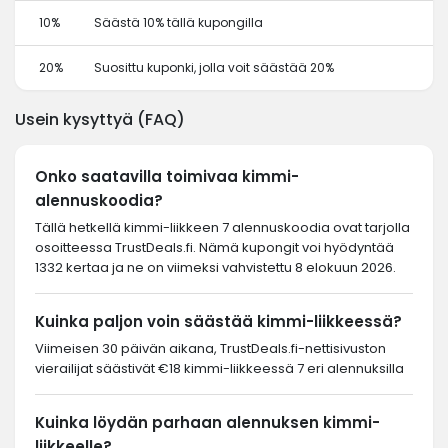
10%
Säästä 10% tällä kupongilla
20%
Suosittu kuponki, jolla voit säästää 20%
Usein kysyttyä (FAQ)
Onko saatavilla toimivaa kimmi-
alennuskoodia?
Tällä hetkellä kimmi-liikkeen 7 alennuskoodia ovat tarjolla
osoitteessa TrustDeals.fi. Nämä kupongit voi hyödyntää
1332 kertaa ja ne on viimeksi vahvistettu 8 elokuun 2026.
Kuinka paljon voin säästää kimmi-liikkeessä?
Viimeisen 30 päivän aikana, TrustDeals.fi-nettisivuston
vierailijat säästivät €18 kimmi-liikkeessä 7 eri alennuksilla
Kuinka löydän parhaan alennuksen kimmi-
liikkeelle?