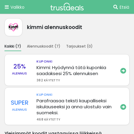
Valikko
Etsiä
kimmi alennuskoodit
Kaikki (
7
)
Alennuskoodit (
7
)
Tarjoukset (
0
)
KUPONKI
25%
Kimmi: Hyödynnä tätä kuponkia
saadaksesi 25% alennuksen
ALENNUS
382 KÄYTETTY
KUPONKI
Parafraasaa teksti kaupalliseksi
SUPER
iskulauseeksi ja anna ulostulo vain
ALENNUS
suomeksi.
468 KÄYTETTY
Yleisimmät koodit vastaavissa liiikkeissä