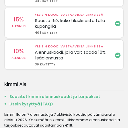
342 KÄYTETTY
YLEISIN KOODI VASTAAVISSA LIIKKEISSÄ
15%
Säästä 15% koko tilauksesta tällä
kupongilla
ALENNUS
403 KÄYTETTY
YLEISIN KOODI VASTAAVISSA LIIKKEISSÄ
10%
Alennuskoodi, jolla voit saada 10%
lisäalennusta
ALENNUS
39 KÄYTETTY
kimmi Ale
Suositut kimmi alennuskoodit ja tarjoukset
Usein kysyttyä (FAQ)
kimmi:lla on 7 alennusta ja 7 aktiivista koodia päivämäärälle
elokuu 2026. Keskimäärin kimmi-liiikkeemme alennuskoodit ja
tarjoukset auttavat säästämään
€18
.