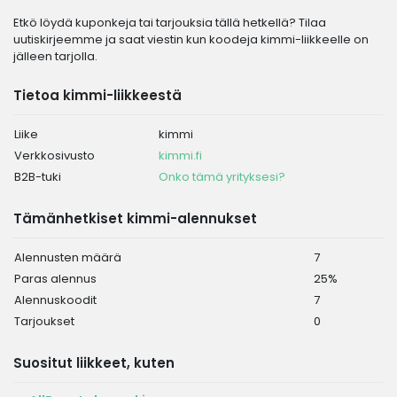
Etkö löydä kuponkeja tai tarjouksia tällä hetkellä? Tilaa
uutiskirjeemme ja saat viestin kun koodeja kimmi-liikkeelle on
jälleen tarjolla.
Tietoa kimmi-liikkeestä
Liike
kimmi
Verkkosivusto
kimmi.fi
B2B-tuki
Onko tämä yrityksesi?
Tämänhetkiset kimmi-alennukset
Alennusten määrä
7
Paras alennus
25%
Alennuskoodit
7
Tarjoukset
0
Suositut liikkeet, kuten