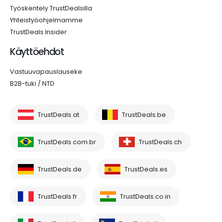
Työskentely TrustDealsilla
Yhteistyöohjelmamme
TrustDeals Insider
Käyttöehdot
Vastuuvapauslauseke
B2B-tuki / NTD
TrustDeals.at
TrustDeals.be
TrustDeals.com.br
TrustDeals.ch
TrustDeals.de
TrustDeals.es
TrustDeals.fr
TrustDeals.co.in