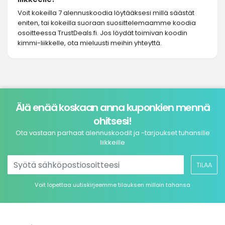
Voit kokeilla 7 alennuskoodia löytääksesi millä säästät
eniten, tai kokeilla suoraan suosittelemaamme koodia
osoitteessa TrustDeals.fi. Jos löydät toimivan koodin
kimmi-liikkelle, ota mieluusti meihin yhteyttä.
Älä enää koskaan anna kuponkien mennä
ohitsesi!
Ota vastaan parhaat alennuskoodit ja -tarjoukset tuhansille
liikkeille
TILAA
Voit lopettaa uutiskirjeemme tilauksen milloin tahansa