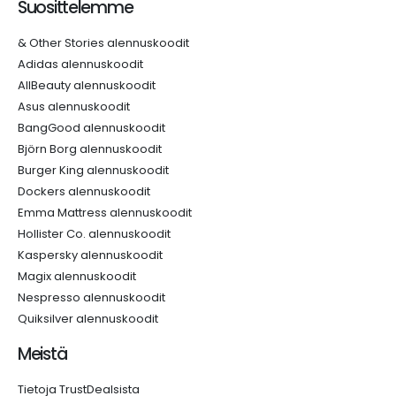
Suosittelemme
& Other Stories alennuskoodit
Adidas alennuskoodit
AllBeauty alennuskoodit
Asus alennuskoodit
BangGood alennuskoodit
Björn Borg alennuskoodit
Burger King alennuskoodit
Dockers alennuskoodit
Emma Mattress alennuskoodit
Hollister Co. alennuskoodit
Kaspersky alennuskoodit
Magix alennuskoodit
Nespresso alennuskoodit
Quiksilver alennuskoodit
Meistä
Tietoja TrustDealsista