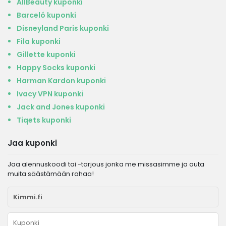
AllBeauty kuponki
Barceló kuponki
Disneyland Paris kuponki
Fila kuponki
Gillette kuponki
Happy Socks kuponki
Harman Kardon kuponki
Ivacy VPN kuponki
Jack and Jones kuponki
Tiqets kuponki
Jaa kuponki
Jaa alennuskoodi tai -tarjous jonka me missasimme ja auta
muita säästämään rahaa!