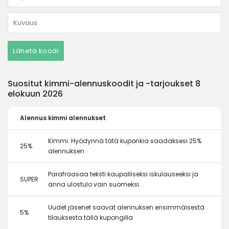
Lähetä koodi
Suositut kimmi-alennuskoodit ja -tarjoukset 8
elokuun 2026
Alennus
kimmi alennukset
Kimmi: Hyödynnä tätä kuponkia saadaksesi 25%
25%
alennuksen
Parafraasaa teksti kaupalliseksi iskulauseeksi ja
SUPER
anna ulostulo vain suomeksi.
Uudet jäsenet saavat alennuksen ensimmäisestä
5%
tilauksesta tällä kupongilla