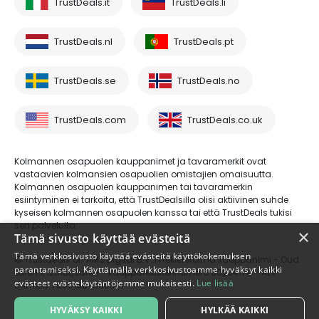
TrustDeals.it
TrustDeals.li
TrustDeals.nl
TrustDeals.pt
TrustDeals.se
TrustDeals.no
TrustDeals.com
TrustDeals.co.uk
Kolmannen osapuolen kauppanimet ja tavaramerkit ovat
vastaavien kolmansien osapuolien omistajien omaisuutta.
Kolmannen osapuolen kauppanimen tai tavaramerkin
esiintyminen ei tarkoita, että TrustDealsilla olisi aktiivinen suhde
kyseisen kolmannen osapuolen kanssa tai että TrustDeals tukisi
sen palveluita.
×
Tämä sivusto käyttää evästeitä
Tämä verkkosivusto käyttää evästeitä käyttökokemuksen
© Trustdeals on AMS Digital B.V.:n rekisteröimä kauppanimi - Oud
parantamiseksi. Käyttämällä verkkosivustoamme hyväksyt kaikki
Laren 1, 1251BL, Laren - kaupparekisterinumero 80264174 - ALV-
evästeet evästekäytäntöjemme mukaisesti.
Lue lisää
numero: NL861609360B01
HYVÄKSY KAIKKI
HYLKÄÄ KAIKKI