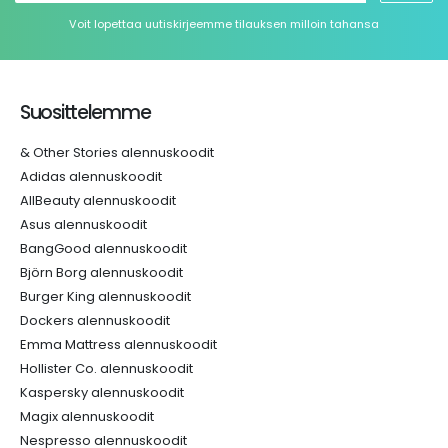
Voit lopettaa uutiskirjeemme tilauksen milloin tahansa
Suosittelemme
& Other Stories alennuskoodit
Adidas alennuskoodit
AllBeauty alennuskoodit
Asus alennuskoodit
BangGood alennuskoodit
Björn Borg alennuskoodit
Burger King alennuskoodit
Dockers alennuskoodit
Emma Mattress alennuskoodit
Hollister Co. alennuskoodit
Kaspersky alennuskoodit
Magix alennuskoodit
Nespresso alennuskoodit