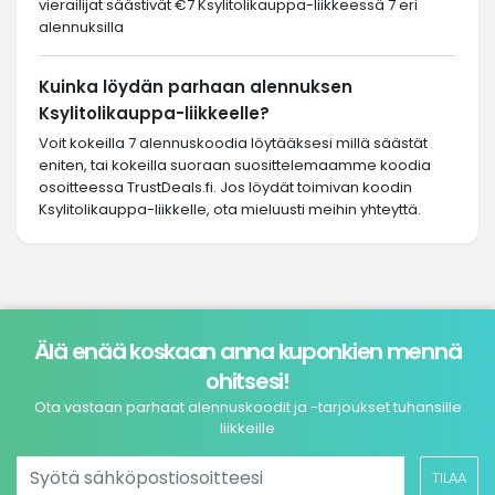
vierailijat säästivät €7 Ksylitolikauppa-liikkeessä 7 eri
alennuksilla
Kuinka löydän parhaan alennuksen
Ksylitolikauppa-liikkeelle?
Voit kokeilla 7 alennuskoodia löytääksesi millä säästät
eniten, tai kokeilla suoraan suosittelemaamme koodia
osoitteessa TrustDeals.fi. Jos löydät toimivan koodin
Ksylitolikauppa-liikkelle, ota mieluusti meihin yhteyttä.
Älä enää koskaan anna kuponkien mennä
ohitsesi!
Ota vastaan parhaat alennuskoodit ja -tarjoukset tuhansille
liikkeille
TILAA