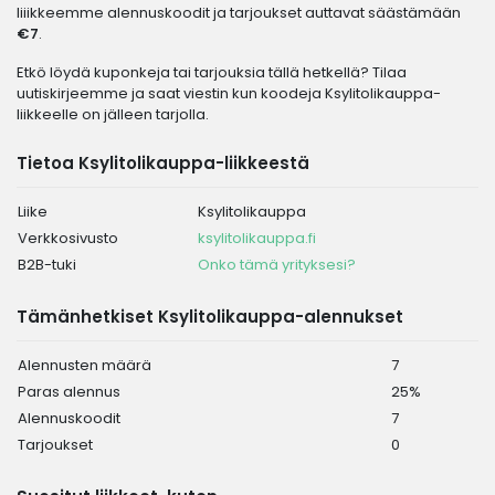
liiikkeemme alennuskoodit ja tarjoukset auttavat säästämään
€7
.
Etkö löydä kuponkeja tai tarjouksia tällä hetkellä? Tilaa
uutiskirjeemme ja saat viestin kun koodeja Ksylitolikauppa-
liikkeelle on jälleen tarjolla.
Tietoa Ksylitolikauppa-liikkeestä
Liike
Ksylitolikauppa
Verkkosivusto
ksylitolikauppa.fi
B2B-tuki
Onko tämä yrityksesi?
Tämänhetkiset Ksylitolikauppa-alennukset
Alennusten määrä
7
Paras alennus
25%
Alennuskoodit
7
Tarjoukset
0