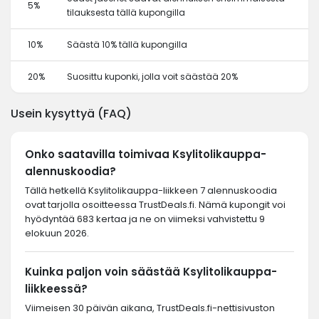
5%
tilauksesta tällä kupongilla
10%
Säästä 10% tällä kupongilla
20%
Suosittu kuponki, jolla voit säästää 20%
Usein kysyttyä (FAQ)
Onko saatavilla toimivaa Ksylitolikauppa-
alennuskoodia?
Tällä hetkellä Ksylitolikauppa-liikkeen 7 alennuskoodia
ovat tarjolla osoitteessa TrustDeals.fi. Nämä kupongit voi
hyödyntää 683 kertaa ja ne on viimeksi vahvistettu 9
elokuun 2026.
Kuinka paljon voin säästää Ksylitolikauppa-
liikkeessä?
Viimeisen 30 päivän aikana, TrustDeals.fi-nettisivuston