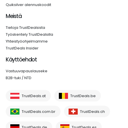
Quiksilver alennuskoodit
Meistä
Tietoja TrustDealsista
Työskentely TrustDealsilla
Yhteistyöohjelmamme
TrustDeals Insider
Käyttöehdot
Vastuuvapauslauseke
B2B-tuki / NTD
TrustDeals.at
TrustDeals.be
TrustDeals.com.br
TrustDeals.ch
TrustDeals.de
TrustDeals.es