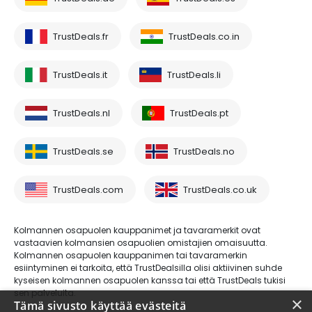
TrustDeals.fr
TrustDeals.co.in
TrustDeals.it
TrustDeals.li
TrustDeals.nl
TrustDeals.pt
TrustDeals.se
TrustDeals.no
TrustDeals.com
TrustDeals.co.uk
Kolmannen osapuolen kauppanimet ja tavaramerkit ovat
vastaavien kolmansien osapuolien omistajien omaisuutta.
Kolmannen osapuolen kauppanimen tai tavaramerkin
esiintyminen ei tarkoita, että TrustDealsilla olisi aktiivinen suhde
kyseisen kolmannen osapuolen kanssa tai että TrustDeals tukisi
sen palveluita.
×
Tämä sivusto käyttää evästeitä