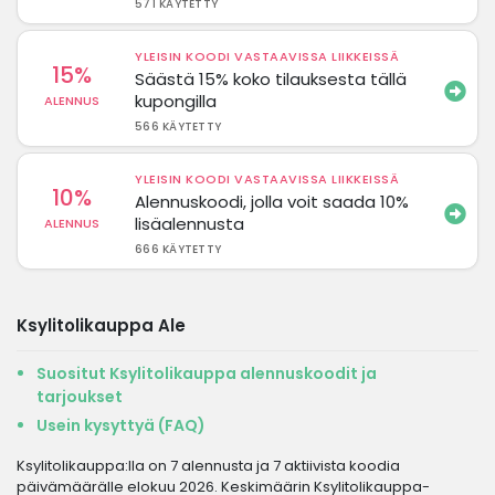
571 KÄYTETTY
YLEISIN KOODI VASTAAVISSA LIIKKEISSÄ
15%
Säästä 15% koko tilauksesta tällä
kupongilla
ALENNUS
566 KÄYTETTY
YLEISIN KOODI VASTAAVISSA LIIKKEISSÄ
10%
Alennuskoodi, jolla voit saada 10%
lisäalennusta
ALENNUS
666 KÄYTETTY
Ksylitolikauppa Ale
Suositut Ksylitolikauppa alennuskoodit ja
tarjoukset
Usein kysyttyä (FAQ)
Ksylitolikauppa:lla on 7 alennusta ja 7 aktiivista koodia
päivämäärälle elokuu 2026. Keskimäärin Ksylitolikauppa-