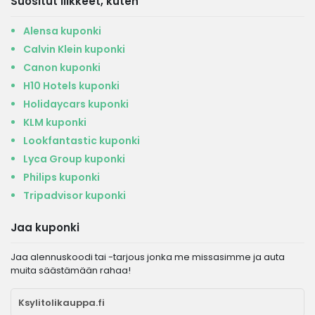
Suositut liikkeet, kuten
Alensa kuponki
Calvin Klein kuponki
Canon kuponki
H10 Hotels kuponki
Holidaycars kuponki
KLM kuponki
Lookfantastic kuponki
Lyca Group kuponki
Philips kuponki
Tripadvisor kuponki
Jaa kuponki
Jaa alennuskoodi tai -tarjous jonka me missasimme ja auta
muita säästämään rahaa!