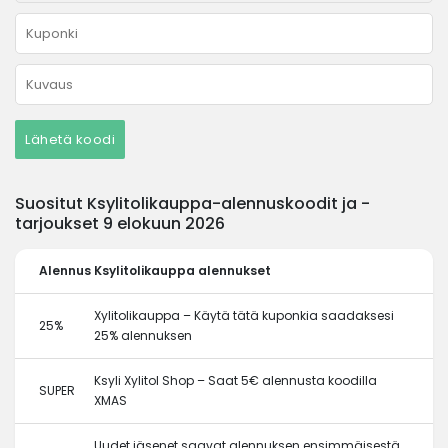
Lähetä koodi
Suositut Ksylitolikauppa-alennuskoodit ja -
tarjoukset 9 elokuun 2026
Alennus
Ksylitolikauppa alennukset
Xylitolikauppa – Käytä tätä kuponkia saadaksesi
25%
25% alennuksen
Ksyli Xylitol Shop – Saat 5€ alennusta koodilla
SUPER
XMAS
Uudet jäsenet saavat alennuksen ensimmäisestä