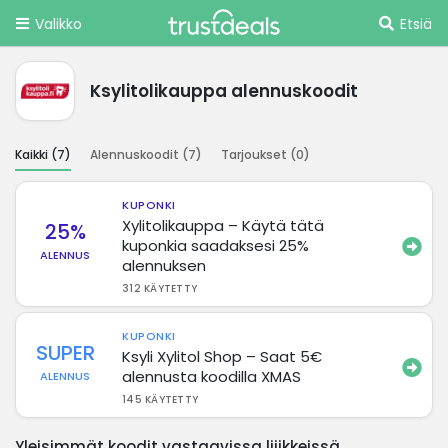
Valikko
Etsiä
Ksylitolikauppa alennuskoodit
Kaikki (
7
)
Alennuskoodit (
7
)
Tarjoukset (
0
)
KUPONKI
Xylitolikauppa – Käytä tätä
25%
kuponkia saadaksesi 25%
ALENNUS
alennuksen
312 KÄYTETTY
KUPONKI
SUPER
Ksyli Xylitol Shop – Saat 5€
alennusta koodilla XMAS
ALENNUS
145 KÄYTETTY
Yleisimmät koodit vastaavissa liiikkeissä