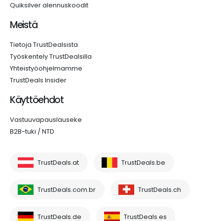
Quiksilver alennuskoodit
Meistä
Tietoja TrustDealsista
Työskentely TrustDealsilla
Yhteistyöohjelmamme
TrustDeals Insider
Käyttöehdot
Vastuuvapauslauseke
B2B-tuki / NTD
TrustDeals.at
TrustDeals.be
TrustDeals.com.br
TrustDeals.ch
TrustDeals.de
TrustDeals.es