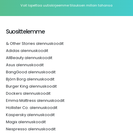
Voit lopettaa uutiskirjeemme tilauksen milloin tahansa
Suosittelemme
& Other Stories alennuskoodit
Adidas alennuskoodit
AllBeauty alennuskoodit
Asus alennuskoodit
BangGood alennuskoodit
Björn Borg alennuskoodit
Burger King alennuskoodit
Dockers alennuskoodit
Emma Mattress alennuskoodit
Hollister Co. alennuskoodit
Kaspersky alennuskoodit
Magix alennuskoodit
Nespresso alennuskoodit