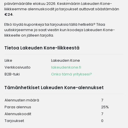
päivämäärälle elokuu 2026. Keskimäärin Lakeuden Kone-
liiikkeemme alennuskoodit ja tarjoukset auttavat säästämään
€24
.
Etkö löydä kuponkeja tai tarjouksia tällä hetkellä? Tilaa
uutiskirjeemme ja saat viestin kun koodeja Lakeuden Kone-
liikkeelle on jälleen tarjolla.
Tietoa Lakeuden Kone-liikkeestä
Liike
Lakeuden Kone
Verkkosivusto
lakeudenkone.fi
B2B-tuki
Onko tämä yrityksesi?
Tämänhetkiset Lakeuden Kone-alennukset
Alennusten määrä
7
Paras alennus
25%
Alennuskoodit
7
Tarjoukset
0