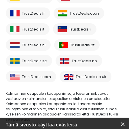
TrustDeals.fr
TrustDeals.co.in
TrustDeals.it
TrustDeals.li
TrustDeals.nl
TrustDeals.pt
TrustDeals.se
TrustDeals.no
TrustDeals.com
TrustDeals.co.uk
Kolmannen osapuolen kauppanimet ja tavaramerkit ovat
vastaavien kolmansien osapuolien omistajien omaisuutta.
Kolmannen osapuolen kauppanimen tai tavaramerkin
esiintyminen ei tarkoita, että TrustDealsilla olisi aktiivinen suhde
kyseisen kolmannen osapuolen kanssa tai että TrustDeals tukisi
sen palveluita.
×
Tämä sivusto käyttää evästeitä