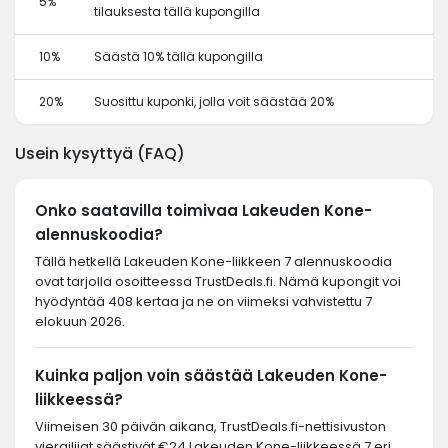
5%
tilauksesta tällä kupongilla
10%
Säästä 10% tällä kupongilla
20%
Suosittu kuponki, jolla voit säästää 20%
Usein kysyttyä (FAQ)
Onko saatavilla toimivaa Lakeuden Kone-
alennuskoodia?
Tällä hetkellä Lakeuden Kone-liikkeen 7 alennuskoodia
ovat tarjolla osoitteessa TrustDeals.fi. Nämä kupongit voi
hyödyntää 408 kertaa ja ne on viimeksi vahvistettu 7
elokuun 2026.
Kuinka paljon voin säästää Lakeuden Kone-
liikkeessä?
Viimeisen 30 päivän aikana, TrustDeals.fi-nettisivuston
vierailijat säästivät €24 Lakeuden Kone-liikkeessä 7 eri