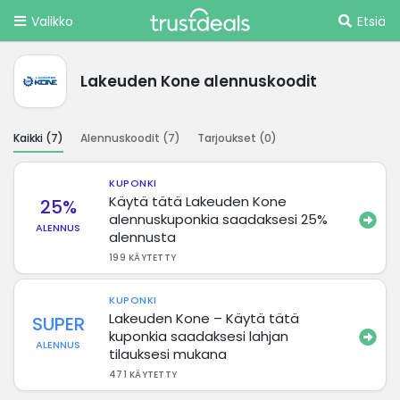
Valikko
Etsiä
Lakeuden Kone alennuskoodit
Kaikki (
7
)
Alennuskoodit (
7
)
Tarjoukset (
0
)
KUPONKI
Käytä tätä Lakeuden Kone
25%
alennuskuponkia saadaksesi 25%
ALENNUS
alennusta
199 KÄYTETTY
KUPONKI
Lakeuden Kone – Käytä tätä
SUPER
kuponkia saadaksesi lahjan
ALENNUS
tilauksesi mukana
471 KÄYTETTY