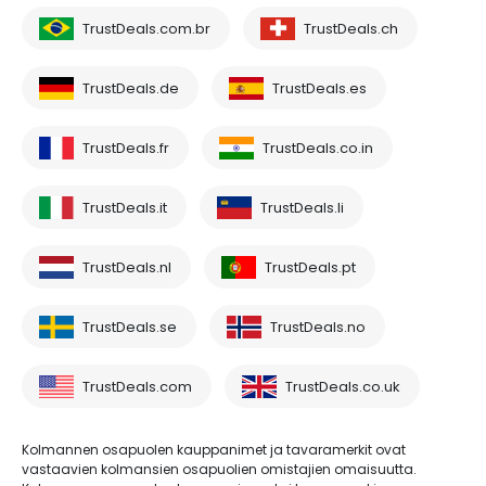
TrustDeals.com.br
TrustDeals.ch
TrustDeals.de
TrustDeals.es
TrustDeals.fr
TrustDeals.co.in
TrustDeals.it
TrustDeals.li
TrustDeals.nl
TrustDeals.pt
TrustDeals.se
TrustDeals.no
TrustDeals.com
TrustDeals.co.uk
Kolmannen osapuolen kauppanimet ja tavaramerkit ovat
vastaavien kolmansien osapuolien omistajien omaisuutta.