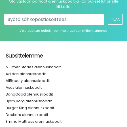
Ota vastaan parhaat alennuskoodit ja -tarjoukset tuhansille
liikkeille
TILAA
Voit lopettaa uutiskirjeemme tilauksen milloin tahansa
Suosittelemme
& Other Stories alennuskoodit
Adidas alennuskoodit
AllBeauty alennuskoodit
Asus alennuskoodit
BangGood alennuskoodit
Björn Borg alennuskoodit
Burger King alennuskoodit
Dockers alennuskoodit
Emma Mattress alennuskoodit