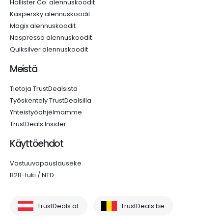
Hollister Co. alennuskoodit
Kaspersky alennuskoodit
Magix alennuskoodit
Nespresso alennuskoodit
Quiksilver alennuskoodit
Meistä
Tietoja TrustDealsista
Työskentely TrustDealsilla
Yhteistyöohjelmamme
TrustDeals Insider
Käyttöehdot
Vastuuvapauslauseke
B2B-tuki / NTD
TrustDeals.at
TrustDeals.be