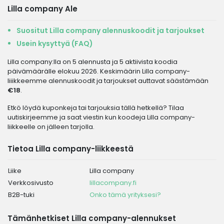
Lilla company Ale
Suositut Lilla company alennuskoodit ja tarjoukset
Usein kysyttyä (FAQ)
Lilla company:lla on 5 alennusta ja 5 aktiivista koodia
päivämäärälle elokuu 2026. Keskimäärin Lilla company-
liiikkeemme alennuskoodit ja tarjoukset auttavat säästämään
€18
.
Etkö löydä kuponkeja tai tarjouksia tällä hetkellä? Tilaa
uutiskirjeemme ja saat viestin kun koodeja Lilla company-
liikkeelle on jälleen tarjolla.
Tietoa Lilla company-liikkeestä
Liike
Lilla company
Verkkosivusto
lillacompany.fi
B2B-tuki
Onko tämä yrityksesi?
Tämänhetkiset Lilla company-alennukset