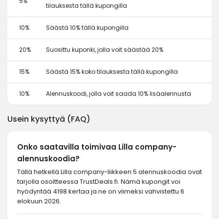
5%
tilauksesta tällä kupongilla
10%
Säästä 10% tällä kupongilla
20%
Suosittu kuponki, jolla voit säästää 20%
15%
Säästä 15% koko tilauksesta tällä kupongilla
10%
Alennuskoodi, jolla voit saada 10% lisäalennusta
Usein kysyttyä (FAQ)
Onko saatavilla toimivaa Lilla company-
alennuskoodia?
Tällä hetkellä Lilla company-liikkeen 5 alennuskoodia ovat
tarjolla osoitteessa TrustDeals.fi. Nämä kupongit voi
hyödyntää 4198 kertaa ja ne on viimeksi vahvistettu 6
elokuun 2026.