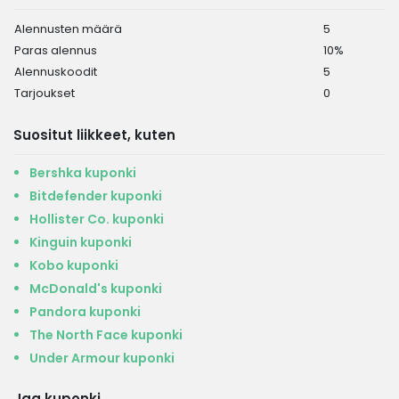
Alennusten määrä
5
Paras alennus
10%
Alennuskoodit
5
Tarjoukset
0
Suositut liikkeet, kuten
Bershka kuponki
Bitdefender kuponki
Hollister Co. kuponki
Kinguin kuponki
Kobo kuponki
McDonald's kuponki
Pandora kuponki
The North Face kuponki
Under Armour kuponki
Jaa kuponki