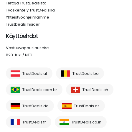
Tietoja TrustDealsista
Työskentely TrustDealsilla
Yhteistyöohjelmamme
TrustDeals Insider
Käyttöehdot
Vastuuvapauslauseke
B2B-tuki / NTD
TrustDeals.at
TrustDeals.be
TrustDeals.com.br
TrustDeals.ch
TrustDeals.de
TrustDeals.es
TrustDeals.fr
TrustDeals.co.in