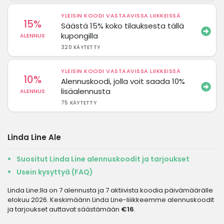
YLEISIN KOODI VASTAAVISSA LIIKKEISSÄ
15%
Säästä 15% koko tilauksesta tällä
kupongilla
ALENNUS
320 KÄYTETTY
YLEISIN KOODI VASTAAVISSA LIIKKEISSÄ
10%
Alennuskoodi, jolla voit saada 10%
lisäalennusta
ALENNUS
75 KÄYTETTY
Linda Line Ale
Suositut Linda Line alennuskoodit ja tarjoukset
Usein kysyttyä (FAQ)
Linda Line:lla on 7 alennusta ja 7 aktiivista koodia päivämäärälle
elokuu 2026. Keskimäärin Linda Line-liiikkeemme alennuskoodit
ja tarjoukset auttavat säästämään
€16
.