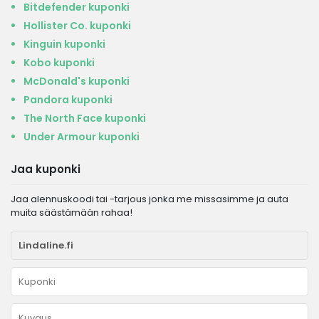
Bitdefender kuponki
Hollister Co. kuponki
Kinguin kuponki
Kobo kuponki
McDonald's kuponki
Pandora kuponki
The North Face kuponki
Under Armour kuponki
Jaa kuponki
Jaa alennuskoodi tai -tarjous jonka me missasimme ja auta
muita säästämään rahaa!