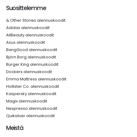
Suosittelemme
& Other Stories alennuskoodit
Adidas alennuskoodit
AllBeauty alennuskoodit
Asus alennuskoodit
BangGood alennuskoodit
Björn Borg alennuskoodit
Burger King alennuskoodit
Dockers alennuskoodit
Emma Mattress alennuskoodit
Hollister Co. alennuskoodit
Kaspersky alennuskoodit
Magix alennuskoodit
Nespresso alennuskoodit
Quiksilver alennuskoodit
Meistä