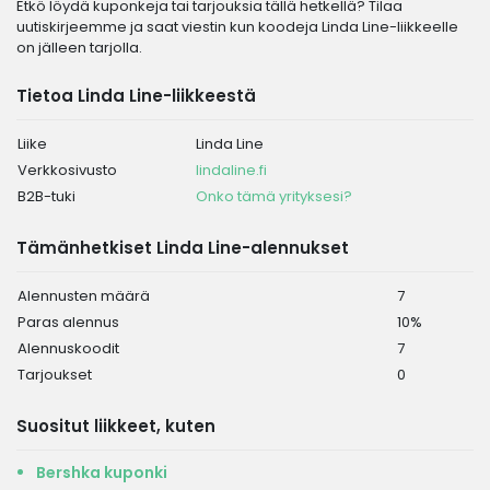
Etkö löydä kuponkeja tai tarjouksia tällä hetkellä? Tilaa
uutiskirjeemme ja saat viestin kun koodeja Linda Line-liikkeelle
on jälleen tarjolla.
Tietoa Linda Line-liikkeestä
Liike
Linda Line
Verkkosivusto
lindaline.fi
B2B-tuki
Onko tämä yrityksesi?
Tämänhetkiset Linda Line-alennukset
Alennusten määrä
7
Paras alennus
10%
Alennuskoodit
7
Tarjoukset
0
Suositut liikkeet, kuten
Bershka kuponki