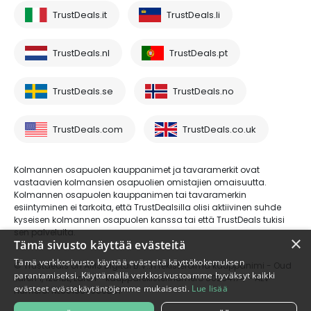
TrustDeals.it
TrustDeals.li
TrustDeals.nl
TrustDeals.pt
TrustDeals.se
TrustDeals.no
TrustDeals.com
TrustDeals.co.uk
Kolmannen osapuolen kauppanimet ja tavaramerkit ovat
vastaavien kolmansien osapuolien omistajien omaisuutta.
Kolmannen osapuolen kauppanimen tai tavaramerkin
esiintyminen ei tarkoita, että TrustDealsilla olisi aktiivinen suhde
kyseisen kolmannen osapuolen kanssa tai että TrustDeals tukisi
sen palveluita.
×
Tämä sivusto käyttää evästeitä
Tämä verkkosivusto käyttää evästeitä käyttökokemuksen
© Trustdeals on AMS Digital B.V.:n rekisteröimä kauppanimi - Oud
parantamiseksi. Käyttämällä verkkosivustoamme hyväksyt kaikki
Laren 1, 1251BL, Laren - kaupparekisterinumero 80264174 - ALV-
evästeet evästekäytäntöjemme mukaisesti.
Lue lisää
numero: NL861609360B01