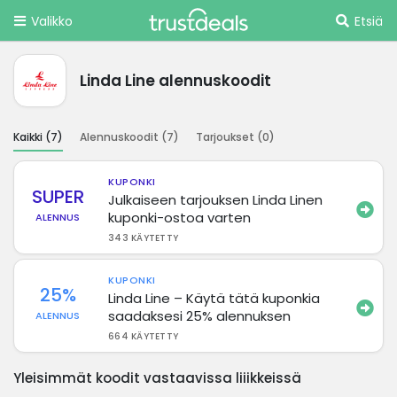
Valikko
Etsiä
Linda Line alennuskoodit
Kaikki (
7
)
Alennuskoodit (
7
)
Tarjoukset (
0
)
KUPONKI
SUPER
Julkaiseen tarjouksen Linda Linen
kuponki-ostoa varten
ALENNUS
343 KÄYTETTY
KUPONKI
25%
Linda Line – Käytä tätä kuponkia
saadaksesi 25% alennuksen
ALENNUS
664 KÄYTETTY
Yleisimmät koodit vastaavissa liiikkeissä