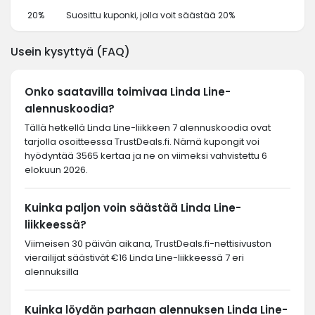
20%
Suosittu kuponki, jolla voit säästää 20%
Usein kysyttyä (FAQ)
Onko saatavilla toimivaa Linda Line-
alennuskoodia?
Tällä hetkellä Linda Line-liikkeen 7 alennuskoodia ovat
tarjolla osoitteessa TrustDeals.fi. Nämä kupongit voi
hyödyntää 3565 kertaa ja ne on viimeksi vahvistettu 6
elokuun 2026.
Kuinka paljon voin säästää Linda Line-
liikkeessä?
Viimeisen 30 päivän aikana, TrustDeals.fi-nettisivuston
vierailijat säästivät €16 Linda Line-liikkeessä 7 eri
alennuksilla
Kuinka löydän parhaan alennuksen Linda Line-