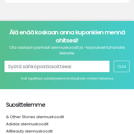
Älä enää koskaan anna kuponkien mennä
ohitsesi!
Ota vastaan parhaat alennuskoodit ja -tarjoukset tuhansille
liikkeille
TILAA
Voit lopettaa uutiskirjeemme tilauksen milloin tahansa
Suosittelemme
& Other Stories alennuskoodit
Adidas alennuskoodit
AllBeauty alennuskoodit