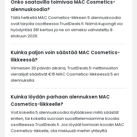
Onko saatavilla toimivaa MAC Cosmetics-
alennuskoodia?
Tällä hetkellä MAC Cosmetics-liikkeen 5 alennuskoodia
ovat tarjolla osoitteessa TrustDeals.fi. Nämä kupongit voi
hyödyntää 381 kertaa ja ne on viimeksi vahvistettu 8
elokuun 2026.
Kuinka paljon voin säästää MAC Cosmetics-
liikkeessä?
Viimeisen 30 päivän aikana, TrustDeals.fi-nettisivuston
vierailijat säästivät €15 MAC Cosmetics-liikkeessä 5 eri
alennuksilla
Kuinka löydän parhaan alennuksen MAC
Cosmetics-liikkeelle?
Voit kokeilla 5 alennuskoodia löytääksesi millä säästät
eniten, tai kokeilla suoraan suosittelemaamme koodia
osoitteessa TrustDeals.fi. Jos löydät toimivan koodin MAC
Cosmetics-liikkelle, ota mieluusti meihin yhteyttä.