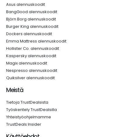
Asus alennuskoodit
BangGood alennuskoodit
Björn Borg alennuskoodit
Burger King alennuskoodit
Dockers alennuskoodit
Emma Mattress alennuskoodit
Hollister Co. alennuskoodit
Kaspersky alennuskoodit
Magix alennuskoodit
Nespresso alennuskoodit
Quiksilver alennuskoodit
Meistä
Tietoja TrustDealsista
Työskentely TrustDealsilla
Yhteistyöohjelmamme
TrustDeals Insider
Käyttöehdot