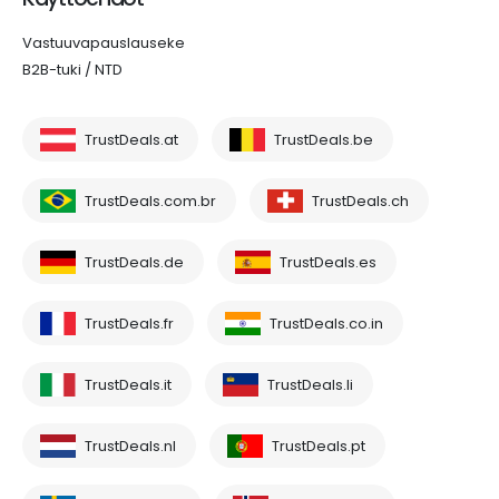
Vastuuvapauslauseke
B2B-tuki / NTD
TrustDeals.at
TrustDeals.be
TrustDeals.com.br
TrustDeals.ch
TrustDeals.de
TrustDeals.es
TrustDeals.fr
TrustDeals.co.in
TrustDeals.it
TrustDeals.li
TrustDeals.nl
TrustDeals.pt