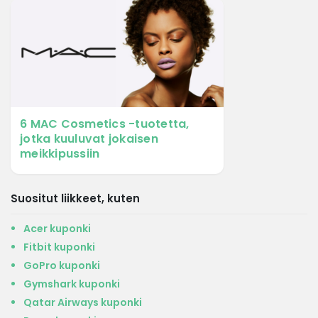
6 MAC Cosmetics -tuotetta,
jotka kuuluvat jokaisen
meikkipussiin
Suositut liikkeet, kuten
Acer kuponki
Fitbit kuponki
GoPro kuponki
Gymshark kuponki
Qatar Airways kuponki