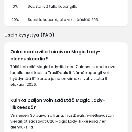
10%
Säästä 10% tällä kupongilla
20%
Suosittu kuponki, jolla voit säästää 20%
Usein kysyttyä (FAQ)
Onko saatavilla toimivaa Magic Lady-
alennuskoodia?
Tällä hetkellä Magic Lady-liikkeen 7 alennuskoodia ovat
tarjolla osoitteessa TrustDeals.fi. Nämä kupongit voi
hyödyntää 811 kertaa ja ne on viimeksi vahvistettu 9
elokuun 2026.
Kuinka paljon voin säästää Magic Lady-
liikkeessä?
Viimeisen 30 päivän aikana, TrustDeals.fi-nettisivuston
vierailijat säästivät €20 Magic Lady-liikkeessä 7 eri
alennuksilla