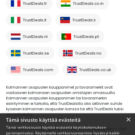
TrustDeals.fr
TrustDeals.co.in
TrustDeals.it
TrustDeals.li
TrustDeals.nl
TrustDeals.pt
TrustDeals.se
TrustDeals.no
TrustDeals.com
TrustDeals.co.uk
Kolmannen osapuolen kauppanimet ja tavaramerkit ovat
vastaavien kolmansien osapuolien omistajien omaisuutta.
Kolmannen osapuolen kauppanimen tai tavaramerkin
esiintyminen ei tarkoita, että TrustDealsilla olisi aktiivinen suhde
kyseisen kolmannen osapuolen kanssa tai että TrustDeals tukisi
sen palveluita.
×
Tämä sivusto käyttää evästeitä
Tämä verkkosivusto käyttää evästeitä käyttökokemuksen
© Trustdeals on AMS Digital B.V.:n rekisteröimä kauppanimi - Oud
parantamiseksi. Käyttämällä verkkosivustoamme hyväksyt kaikki
Laren 1, 1251BL, Laren - kaupparekisterinumero 80264174 - ALV-