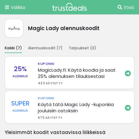
Valikko
Etsiä
Magic Lady alennuskoodit
Kaikki (
7
)
Alennuskoodit (
7
)
Tarjoukset (
0
)
KUPONKI
25%
MagicLady.fi: Käytä koodia ja saat
25% alennuksen tilauksestasi
ALENNUS
433 KÄYTETTY
KUPONKI
SUPER
Käytä tätä Magic Lady -kuponkia
jouluisiin ostoksiin
ALENNUS
675 KÄYTETTY
Yleisimmät koodit vastaavissa liiikkeissä