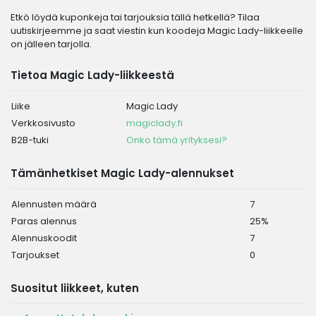
Etkö löydä kuponkeja tai tarjouksia tällä hetkellä? Tilaa
uutiskirjeemme ja saat viestin kun koodeja Magic Lady-liikkeelle
on jälleen tarjolla.
Tietoa Magic Lady-liikkeestä
Liike
Magic Lady
Verkkosivusto
magiclady.fi
B2B-tuki
Onko tämä yrityksesi?
Tämänhetkiset Magic Lady-alennukset
Alennusten määrä
7
Paras alennus
25%
Alennuskoodit
7
Tarjoukset
0
Suositut liikkeet, kuten