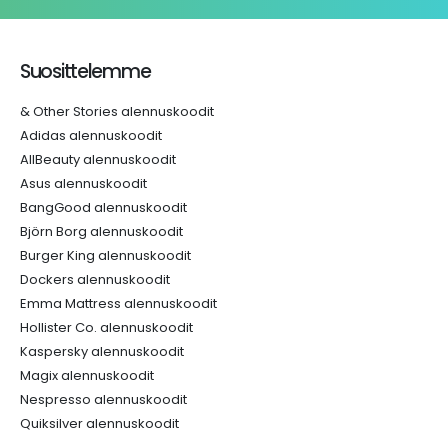
Suosittelemme
& Other Stories alennuskoodit
Adidas alennuskoodit
AllBeauty alennuskoodit
Asus alennuskoodit
BangGood alennuskoodit
Björn Borg alennuskoodit
Burger King alennuskoodit
Dockers alennuskoodit
Emma Mattress alennuskoodit
Hollister Co. alennuskoodit
Kaspersky alennuskoodit
Magix alennuskoodit
Nespresso alennuskoodit
Quiksilver alennuskoodit