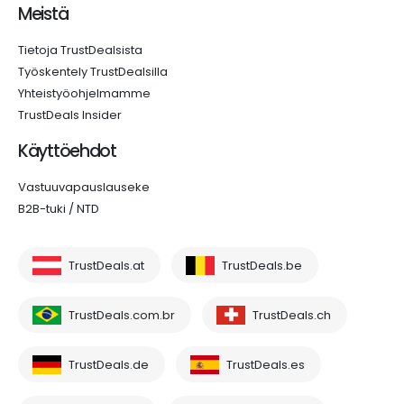
Meistä
Tietoja TrustDealsista
Työskentely TrustDealsilla
Yhteistyöohjelmamme
TrustDeals Insider
Käyttöehdot
Vastuuvapauslauseke
B2B-tuki / NTD
TrustDeals.at
TrustDeals.be
TrustDeals.com.br
TrustDeals.ch
TrustDeals.de
TrustDeals.es