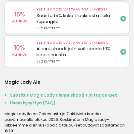
YLEISIN KOODI VASTAAVISSA LIIKKEISSÄ
15%
Säästä 15% koko tilauksesta tällä
kupongilla
ALENNUS
582 KÄYTETTY
YLEISIN KOODI VASTAAVISSA LIIKKEISSÄ
10%
Alennuskoodi, jolla voit saada 10%
lisäalennusta
ALENNUS
562 KÄYTETTY
Magic Lady Ale
Suositut Magic Lady alennuskoodit ja tarjoukset
Usein kysyttyä (FAQ)
Magic Lady:lla on 7 alennusta ja 7 aktiivista koodia
päivämäärälle elokuu 2026. Keskimäärin Magic Lady-
liiikkeemme alennuskoodit ja tarjoukset auttavat säästämään
€20
.